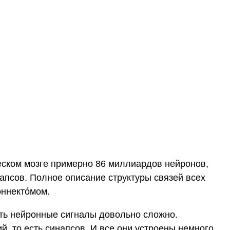
ческом мозге примерно 86 миллиардов нейронов,
псов. Полное описание структуры связей всех
оннектóмом.
чать нейронные сигналы довольно сложно.
й, то есть синапсов. И все они устроены немного