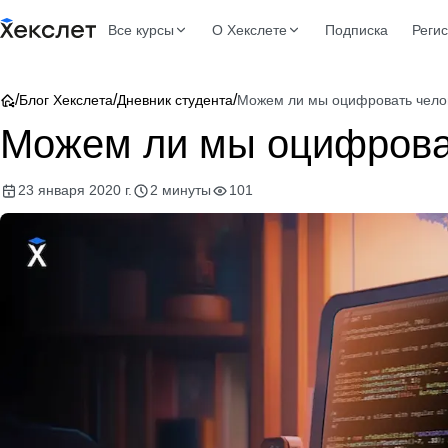
Все курсы
О Хекслете
Подписка
Реги
/
/
/
Блог Хекслета
Дневник студента
Можем ли мы оцифровать чело
Можем ли мы оцифрова
23 января 2020 г.
2 минуты
101