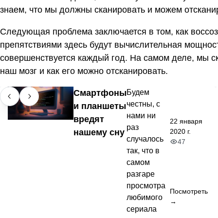
знаем, что мы должны сканировать и можем отскани
Следующая проблема заключается в том, как воссо
препятствиями здесь будут вычислительная мощность
совершенствуется каждый год. На самом деле, мы ск
наш мозг и как его можно отсканировать.
Смартфоны
Будем
честны, с
и планшеты
нами ни
вредят
22 января
раз
2020 г.
нашему сну
случалось
47
так, что в
самом
разгаре
просмотра
Посмотреть
любимого
→
сериала