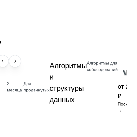
?
Алгоритмы для
НАВЫК
Алгоритмы
собеседований
и
2
Для
от 2 4
·
структуры
месяца
продвинутых
₽
данных
Посмотре
→