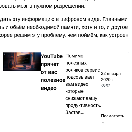
ровать мозг в нужном разрешении.
здать эту информацию в цифровом виде. Главными
 и объём необходимой памяти, хотя и то, и другое
орее решим эту проблему, чем поймём, как устроен
YouTube
Помимо
полезных
прячет
роликов сервис
от вас
22 января
подсовывает
2020 г.
полезное
вам видео,
52
видео
которые
снижают вашу
продуктивность.
Застав...
Посмотреть
→