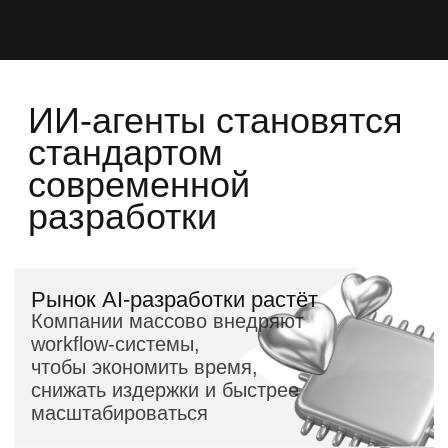
проектирование архитектуры,
работа с документацией и Git
— ИИ усиливает разработчика
на каждом этапе
Новый стандарт
работы разработчика
Сегодня недостаточно
просто писать код. Важно
уметь работать с агентами,
управлять контекстом,
моделями и инструментами,
интегрируя ИИ в рабочий
процесс
Навык, который покупают
компании
Бизнесу нужны специалисты,
которые умеют не просто
использовать GPT,
а выстраивать AI-
ориентированный workflow
и работать с агентами
в продакшене