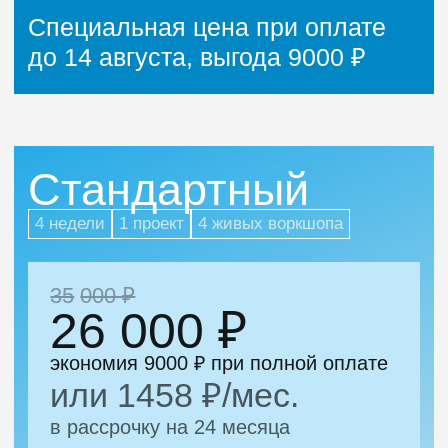
Поможем согласовать обучение
с
работодателем
Подготовим шаблон письма
и
договора
Предоставим счет и
коммерческое
предложение
Подскажем, как
аргументировать
ценность обучения
Записаться на курс
Автор курса
Кирилл Мокевнин