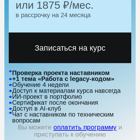
Рассрочка
Рассрочка от 6 до 24 месяцев
или оплата по частям
Получите возврат денег
за остаток курса, если
передумаете учиться
Оплата потребуется только в момент
старта вашего потока. Подробнее
об условиях — в оферте
Платите при помощи
работодателя
Мы предоставляем возможность
оплаты курса для
юридических лиц
Налоговый вычет