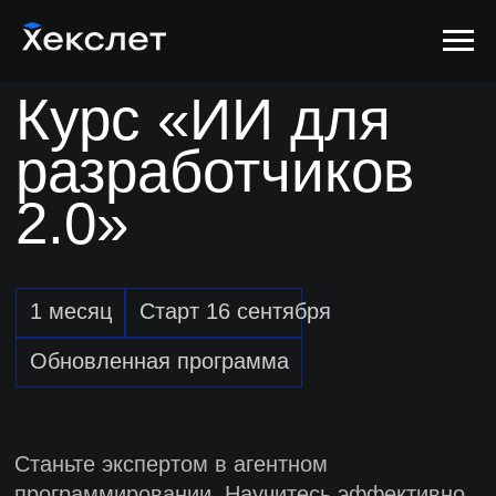
Cпециальная цена на курс
при оплате до 14 августа
Курс «ИИ для
разработчиков
2.0»
1 месяц
Старт 16 сентября
Обновленная программа
Станьте экспертом в агентном
программировании. Научитесь эффективно
работать с контекстом, настраивать харнес
(тулы, mcp, память) и проектировать циклы
верификации. Реализуете проект через
Spec Driven Development и интегрируйте AI
в SDLC (Github Workflow)