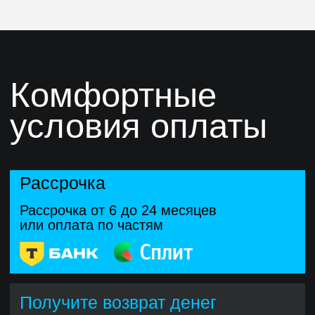
с нашей поддержкой
на каждом этапе
Наставники
Опытные разработчики помогут
разобраться в сложных моментах,
дадут обратную связь и проведут
ревью проектов.
Эксперты научат писать чистый код,
разберут ошибки и помогут
выстроить профессиональное
мышление.