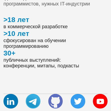
Разработка с ИИ-агентами
Через агента составляем план,
декомпозируем задачи и реализуем.
В идеале — ни одной строки кода
руками
Функционал приложения
Реализуем просмотр слотов, запись
на встречу и админ-панель —
покрываем ключевые пути
в приложении тестами
Деплой
Приложение собирается в образ
и запускается в контейнер
Учитесь эффективно