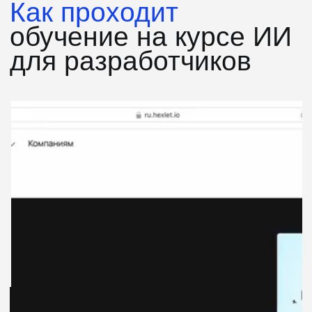
Студенты Хекслета
добиваются успеха