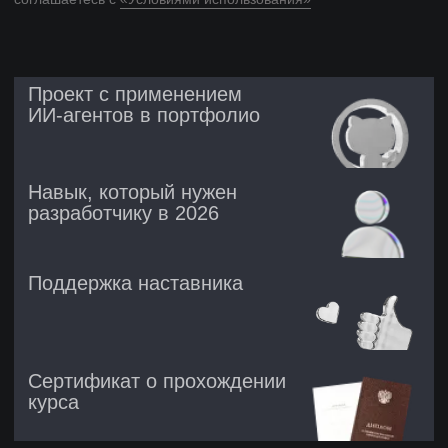
Сертификат о прохождении
курса
ИИ-агенты становятся
стандартом
современной
разработки
Рынок AI-разработки растёт
Компании массово внедряют
workflow-системы,
чтобы экономить время,
снижать издержки и быстрее
масштабироваться
Подходит для реальных
инженерных задач
Дебаг, рефакторинг,