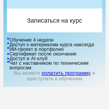
Программист и CTO с более чем 18-летним
опытом в коммерческой разработке. Начал
карьеру в 2007 году и прошёл путь
от разработчика до тимлида, CTO
и VP of Engineering
Основная специализация — веб-разработка
во всём её спектре: от фронтенда и бэкенда
до DevOps, CI/CD и инфраструктуры. Много
лет занимаюсь и кодом, и формированием
сильной инженерной культуры
С 2014 года посвятил себя Хекслету,
где объединил опыт и миссию: готовлю