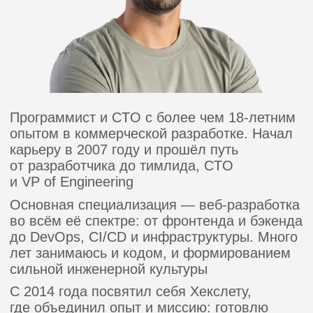
Календарь звонков
Длительность ~ 3 недели
Design First
TypeSpec
E2E-тесты
Любой стек
Полный цикл разработки веб-
приложения: от этапа проектирования
до развёртывания в PaaS. Интерфейс,
бэкенд, тесты — всё создаётся
с помощью ИИ-агентов. Технологии
бэкенда и фронтенда — по выбору
API-контракт и архитектура
Собираем требования и описываем
API-контракт с помощью TypeSpec —
до того, как написана первая строка
кода