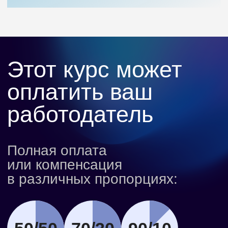
за обучение
Мы расскажем, как оформить налоговый
вычет для
возврата части суммы
Сделаем перерыв в учебе
или перенесем дедлайн
В случае непредвиденных обстоятельств
напишите куратору — он подскажет,
как
приостановить обучение
Бесплатная смена программы
Если выбранный курс не подошёл,
вы сможете перейти на другой —
без
доплат и сложностей
Как проходит
обучение на курсе ИИ
для разработчиков