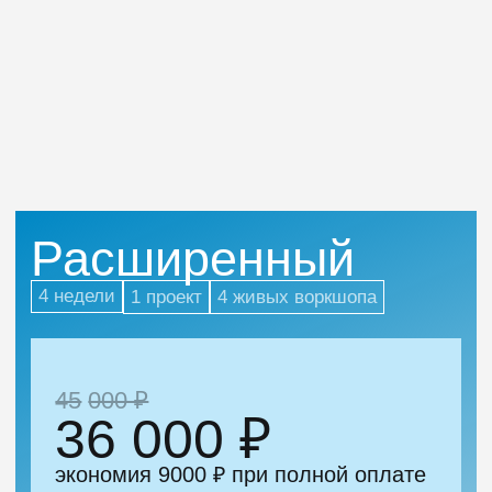
программистов, нужных IT-индустрии
>18 лет
в коммерческой разработке
>10 лет
сфокусирован на обучении
программированию
30+
публичных выступлений:
конференции, митапы, подкасты
Комфортные
условия оплаты