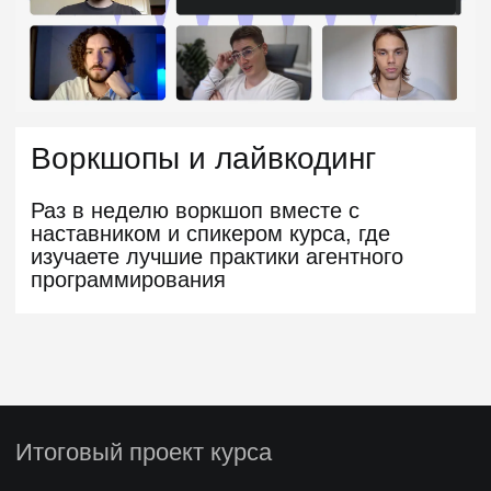
Наши программы
получают
отличные
отзывы
4.6
172 отзыва
4.7
101 отзыв
4.6
144 отзыва
4.5
193 отзыва