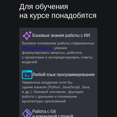
Для обучения
на курсе понадобятся
Базовые знания работы с ИИ
Базовое понимание работы современных
Программа курса
ИИ-инструментов
: умение
формулировать запросы, работать
«ИИ для
с промптами и интерпретировать ответы
разработчиков»
моделей
Любой язык программирования
1 МЕСЯЦ
1 ПРОЕКТ
ПРОГРАММА АКТУАЛИЗИРОВАНА
Уверенное владение хотя бы
В ИЮЛЕ 2026 ГОДА
одним языком (Python, JavaScript, Java
и др.): базовый синтаксис, функции,
работа с данными и понимание
архитектуры приложений
Введение в разработку с ИИ
Работа с Git
и командной строкой