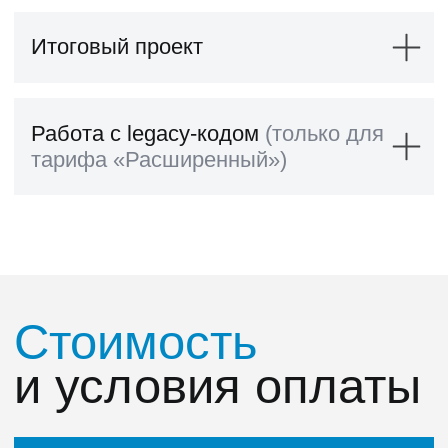
Чат с наставником по техническим
вопросам
Вы можете
оплатить программу
и
приступать к обучению
Этот курс может
оплатить ваш
работодатель
Полная оплата
или
компенсация
в
различных пропорциях:
50/50
70/30
90/10