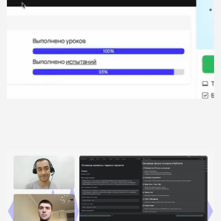
Евгений
Алексей
Ты сталкиваешься с такими
Хекслет хочется вы
проблемами, которые реально
и понятную структу
качают тебя как разработчика. Тут,
и каждого урока. Н
оказывается, проблемы надо
что я выделил для 
решать. Скажу по секрету:
желание Хекслета н
разработчикам платят именно за то,
в корень любой пр
что они решают проблемы, зачастую
и технологии.
нетривиальные, с которыми
не сталкивались раньше.