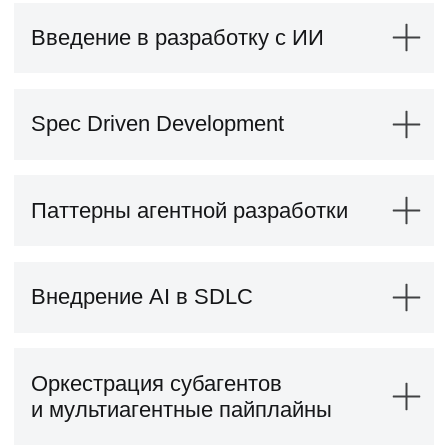
Расширенный
4 недели
1 проект
4 живых воркшопа
45
000 ₽
36 000 ₽
экономия 9000 ₽ при полной оплате
или 1875 ₽/мес.
в рассрочку на 24 месяца
Записаться на курс
Проверка проекта наставником
+1 тема «Работа с legacy-кодом»
Обучение 4 недели
Доступ к материалам курса навсегда
ИИ-проект в портфолио
Сертификат после окончания
Доступ в AI-клуб