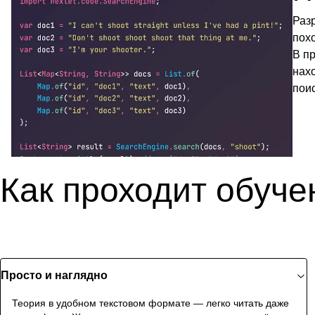
Раз
пох
В п
нах
пои
Как проходит обуче
Просто и наглядно
Теория в удобном текстовом формате — легко читать даже