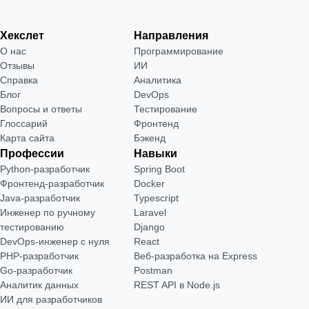
Хекслет
Направления
О нас
Программирование
Отзывы
ИИ
Справка
Аналитика
Блог
DevOps
Вопросы и ответы
Тестирование
Глоссарий
Фронтенд
Карта сайта
Бэкенд
Профессии
Навыки
Python-разработчик
Spring Boot
Фронтенд-разработчик
Docker
Java-разработчик
Typescript
Инженер по ручному
Laravel
тестированию
Django
DevOps-инженер с нуля
React
РНР-разработчик
Веб-разработка на Express
Go-разработчик
Postman
Аналитик данных
REST API в Node.js
ИИ для разработчиков