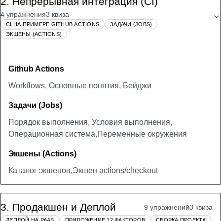
2
.
Непрерывная интеграция (CI)
4 упражнения
3 квиза
CI НА ПРИМЕРЕ GITHUB ACTIONS
ЗАДАЧИ (JOBS)
ЭКШЕНЫ (ACTIONS)
Github Actions
Workflows, Основные понятия, Бейджи
Задачи (Jobs)
Порядок выполнения, Условия выполнения,
Операционная система,Переменные окружения
Экшены (Actions)
Каталог экшенов,Экшен actions/checkout
3
.
Продакшен и Деплой
9 упражнений
3 квиза
ДЕПЛОЙ НА PAAS
ПРИЛОЖЕНИЕ 12 ФАКТОРОВ
СБОРКА ПРОЕКТА