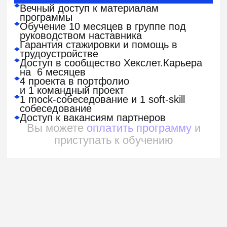
Получите возврат денег
за остаток курса, если
передумаете учиться
Оплата потребуется только в момент
старта вашего потока. Подробнее
об условиях — в оферте
Платите при помощи
работодателя
Мы предоставляем возможность
оплаты курса для
юридических лиц
Налоговый вычет за
обучение
Мы расскажем, как оформить налоговый
вычет для
возврата части суммы
Сделаем перерыв в учебе
или перенесем дедлайн