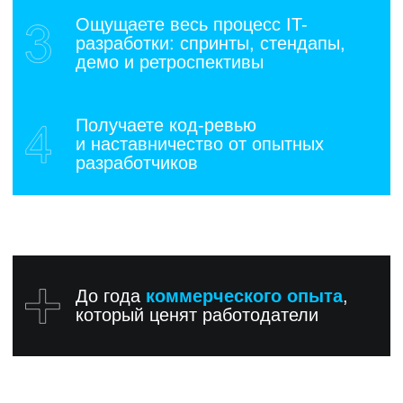
Евгений
Алексей
Ты сталкиваешься с такими
Хекслет хочется вы
проблемами, которые реально
и понятную структу
качают тебя как разработчика. Тут,
и каждого урока. Н
оказывается, проблемы надо
что я выделил для 
решать. Скажу по секрету:
желание Хекслета н
разработчикам платят именно за то,
в корень любой пр
что они решают проблемы, зачастую
и технологии.
нетривиальные, с которыми
не сталкивались раньше.