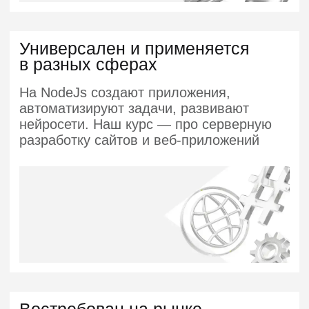
*по данным Хабр. Карьеры
80 000 ₽ +
Junior
150 000 ₽ +
Middle
250 000 ₽ +
Senior
> 1800
вакансий на hh.ru
Курс по ИИ