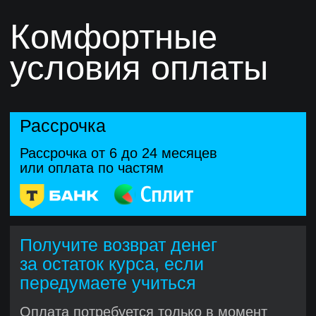
Поддержка наставников
и ревью проектов
Эксперты разберут сложные
моменты, дадут обратную связь
и проведут ревью, помогая довести
код до профессионального уровня