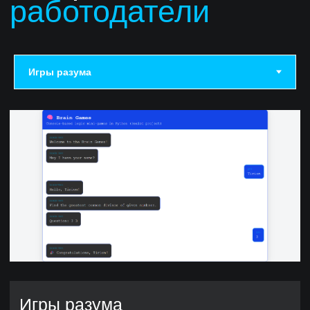
В каких
проектах
можно поучаствовать
Runit
управление запуском
контейнеров
Hexlet CV
генератор резюме
Codebasics
платформа для изучения
программирования
Codebattle
соревнования
по программированию
В чем отличие