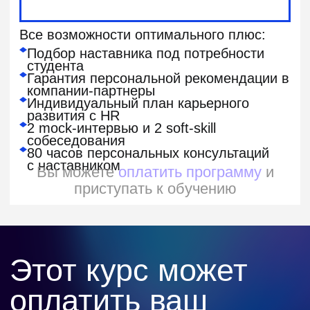
Игры разума
Вы разработаете инструмент для
настройки рабочего окружения
и управления проектами на JavaScript.
Он позволяет запускать любые
программы на JavaScript, эффективно
отлаживать код через REPL и управлять
зависимостями с помощью утилиты
Poetry
Также поддерживается публикация
пакетов и интеграция с другими
проектами