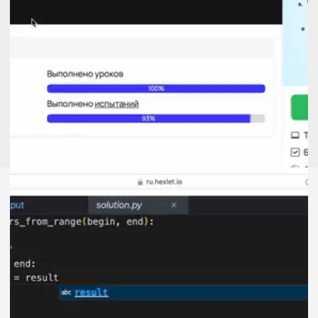
Наставники
Опытные разработчики помогут
разобраться в сложных моментах,
дадут обратную связь и проведут
ревью проектов.
Эксперты научат писать чистый код,
разберут ошибки и помогут
выстроить профессиональное
мышление.