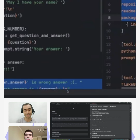
для поиска работы
Тестовые собеседования с наставником
и hr-специалистом
Карьерную стратегию
Практику на реальных коммерческих
проектах
Базу тестовых заданий и вопросов
с реальных собеседований
Более 4500 выпускников
Хекслета
нашли работу