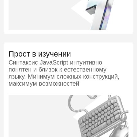
Востребован на рынке
NodeJs-разработчиков ищут такие
компании, как Google, Яндекс, Авито,
Сбербанк, Ozon и многие другие
Высокий
уровень зарплат
уже на старте