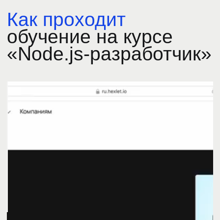
Образовательная лицензия
No Л035−1 298−77/1 989 008
от 14.03.2025г.
Учитесь эффективно
с нашей поддержкой
на каждом этапе