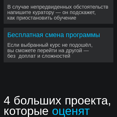
Присоединяетесь к коммерческим
проектам Хекслета с реальными
пользователями и задачами
Работаете в кросс-функц иональной
команде с разработчиками, QA,
аналитиками и продакт-
менеджером
Ощущаете весь процесс IT-
разработки: спринты, стендапы,
демо и ретроспективы
Получаете код-ревью
и наставничество от опытных
разработчи ков
До года
коммерческого опыта
,
ко торый ценят работодатели