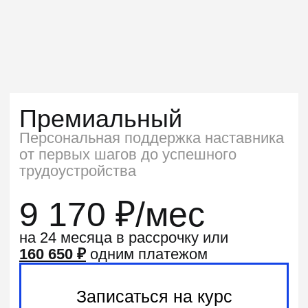
В случае непредвиденных обстоятельств
напишите куратору — он подскажет,
как
приостановить обучение
Бесплатная смена программы
Если выбранный курс не подошёл,
вы сможете перейти на другой —
без
доплат и сложностей
4 больших проекта,
которые
оценят
работодатели