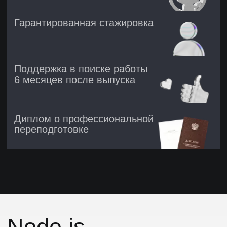
Node.js-
разработчики
востребованы
от стартапов
до гигантов IT
Лидер по популярности
Node.js — самая популярная среда для
серверной разработки на JavaScript и
один из лидеров в мировых рейтингах
технологий