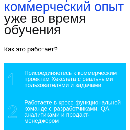
Студенты Хекслета
добиваются успеха