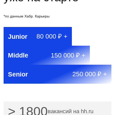
Отправляя форму, вы принимаете
«Соглашение об обработке
персональных данных»
и условия
«Оферты»
, а также
соглашаетесь с
«Условиями использования»
Программа курса
«Node.js-разработчик»
10 МЕСЯЦЕВ
4 ПРОЕКТА
ПРОГРАММА
АКТУАЛИЗИРОВАНА В НОЯБРЕ
2025 ГОДА