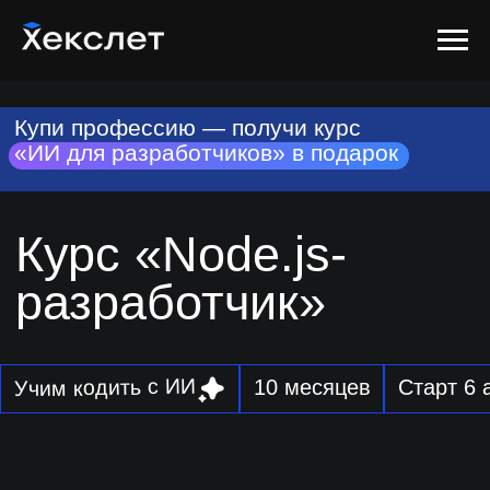
Купи профессию — получи курс
«ИИ для разработчиков» в подарок
Курс «Node.js-
разработчик»
Учим кодить с ИИ
10 месяцев
Старт 6 августа
Освоите JavaScript для backend-
разработки, поработаете над
реальными
проектами, научитесь писать код
быстрее с ИИ-агентами