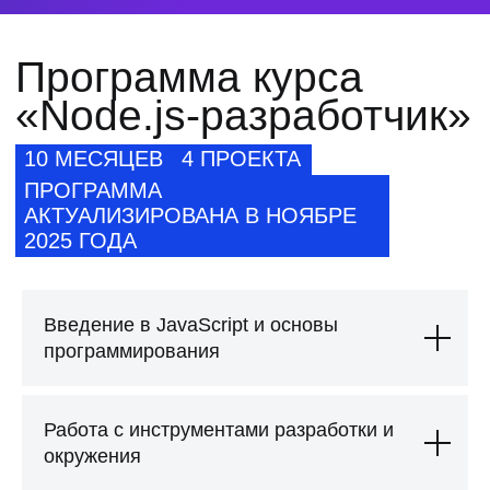
Вечный доступ к материалам
программы
Обучение 10 месяцев в группе под
руководством наставника
Гарантия стажировки и помощь в
трудоустройстве
Доступ в сообщество Хекслет.Карьера
на
6
месяцев
4 проекта в портфолио
и
1
командный
проект
1 mock-собеседование и 1 soft-skill
собеседование
Доступ к вакансиям партнеров
Вы можете
оплатить программу
и
приступать к обучению
Введение в JavaScript и основы
программирования
Работа с инструментами разработки и
окружения
Премиальный