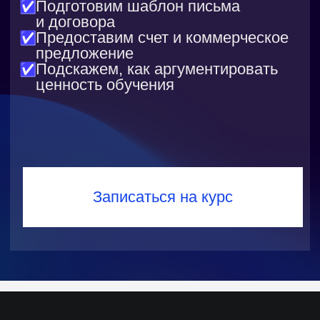
Доступ к пройденным материалам
остаётся с вами навсегда — изучайте
теорию, возвращайтесь к ней в любое
время и учитесь без жёстких дедлайнов
Практика в интерактивных
тренажерах
Решайте задачи прямо в браузере
с моментальной проверкой.
Ошибки сразу видны, поэтому
вы быстрее находите недочеты
и оттачиваете навыки