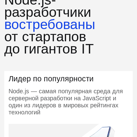
Прост в изучении
Синтаксис JavaScript интуитивно
понятен и близок к естественному
языку. Минимум сложных конструкций,
максимум возможностей
Универсален и применяется
в разных сферах
На NodeJs создают приложения,
автоматизируют задачи, развивают
нейросети. Наш курс — про серверную
разработку сайтов и веб-приложений