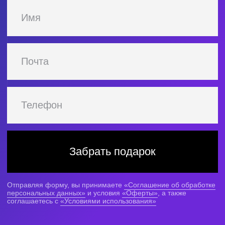
Стоимость
и условия оплаты
«ИИ для разработчиков»
в подарок
Оставьте заявку до 28 мая
и получите курс бесплатно
Оптимальный
Интенсивное обучение
с гарантированной стажировкой
и помощью в трудоустройстве
4 755 ₽/мес
на 24 месяца в рассрочку или
74 970 ₽
одним платежом
Записаться на курс