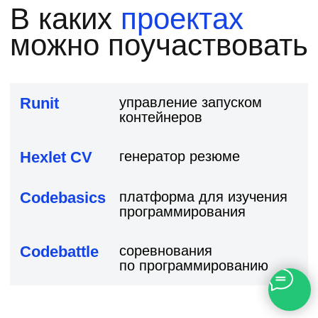
Наши программы
получают
отличные
отзывы
4.6
172 отзыва
4.7
101 отзыв
4.6
144 отзыва