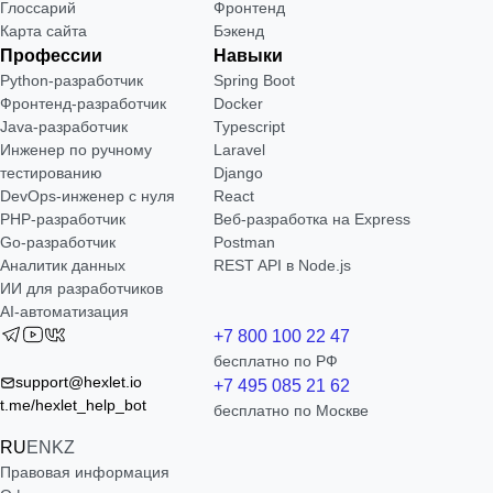
Глоссарий
Фронтенд
Карта сайта
Бэкенд
Профессии
Навыки
Python-разработчик
Spring Boot
Фронтенд-разработчик
Docker
Java-разработчик
Typescript
Инженер по ручному
Laravel
тестированию
Django
DevOps-инженер с нуля
React
РНР-разработчик
Веб-разработка на Express
Go-разработчик
Postman
Аналитик данных
REST API в Node.js
ИИ для разработчиков
AI-автоматизация
+7 800 100 22 47
бесплатно по РФ
support@hexlet.io
+7 495 085 21 62
t.me/hexlet_help_bot
бесплатно по Москве
RU
EN
KZ
Правовая информация