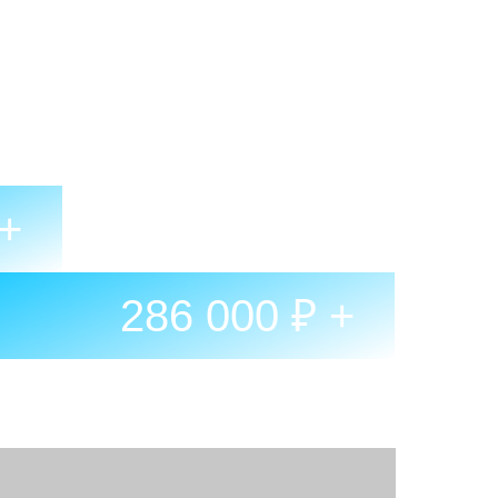
 +
286 000 ₽ +