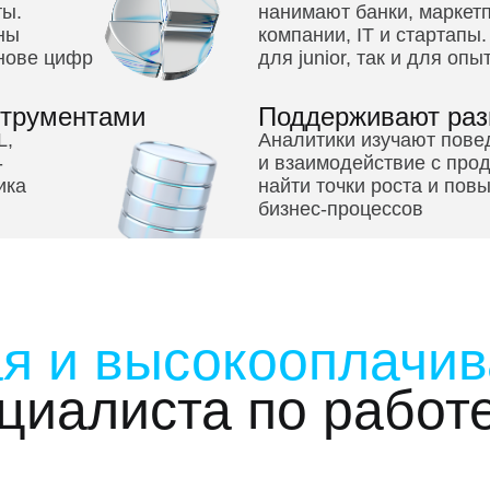
ты.
нанимают банки, маркет
ны
компании, IT и стартапы
нове цифр
для junior, так и для оп
струментами
Поддерживают раз
L,
Аналитики изучают пове
-
и взаимодействие с про
ика
найти точки роста и пов
бизнес-процессов
я и высокооплачи
циалиста по работ