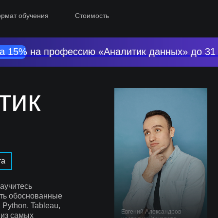
рмат обучения
Стоимость
а 15% на профессию «Аналитик данных» до 31
тик
та
научитесь
ать обоснованные
 Python, Tableau,
Евгений Александров
 из самых