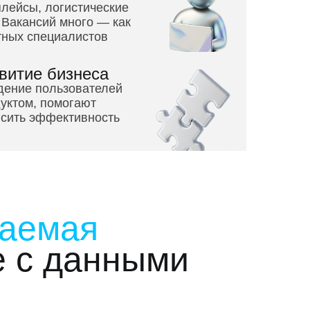
плейсы, логистические
. Вакансий много — как
ытных специалистов
витие бизнеса
дение пользователей
дуктом, помогают
ысить эффективность
ваемая
е с данными