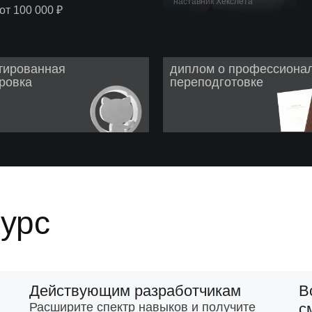
наставник Хекслета
т 100 000 ₽
тированная
диплом о профессиона
ровка
переподготовке
курс
Действующим разработчикам
В
Расширите спектр навыков и получите
с