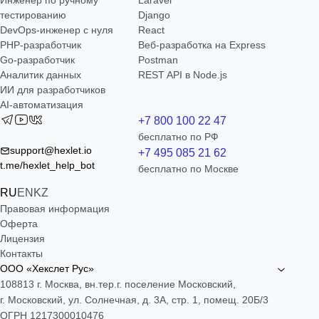
Инженер по ручному
Laravel
тестированию
Django
DevOps-инженер с нуля
React
РНР-разработчик
Веб-разработка на Express
Go-разработчик
Postman
Аналитик данных
REST API в Node.js
ИИ для разработчиков
AI-автоматизация
+7 800 100 22 47
бесплатно по РФ
support@hexlet.io
+7 495 085 21 62
t.me/hexlet_help_bot
бесплатно по Москве
RU
EN
KZ
Правовая информация
Оферта
Лицензия
Контакты
ООО «Хекслет Рус»
108813 г. Москва, вн.тер.г. поселение Московский,
г. Московский, ул. Солнечная, д. 3А, стр. 1, помещ. 20Б/3
ОГРН 1217300010476