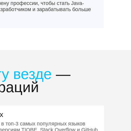
зде
ену профессии, чтобы стать Java-
зработчиком и зарабатывать больше
у везде
—
ораций
х
 в топ-3 самых популярных языков
ерсиям TIOBE, Stack Overflow и GitHub