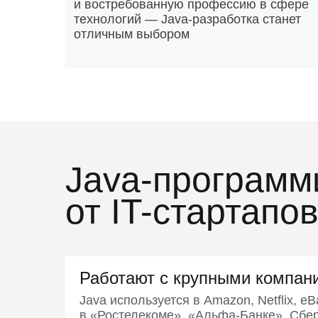
ava-программисты
и востребованную профессию в сфере
технологий — Java-разработка станет
отличным выбором
Java-програм
от IT-стартапо
Работают с крупными компан
Java используется в Amazon, Netflix, eB
в «Ростелекоме», «Альфа-Банке», Сбер