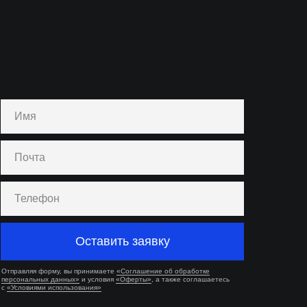
Оставить заявку
Отправляя форму, вы принимаете
«Соглашение об обработке
персональных данных»
и условия
«Оферты»
, а также соглашаетесь
с
«Условиями использования»