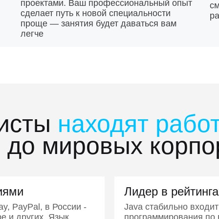
находят работу ве
проектами. Ваш профессиональный опыт
см
сделает путь к новой специальности
ра
проще — занятия будет даваться вам
легче
мисты
находят работ
в до мировых корп
иями
Лидер в рейтинга
ay, PayPal, в России -
Java стабильно входит
е и других. Язык
программирования по в