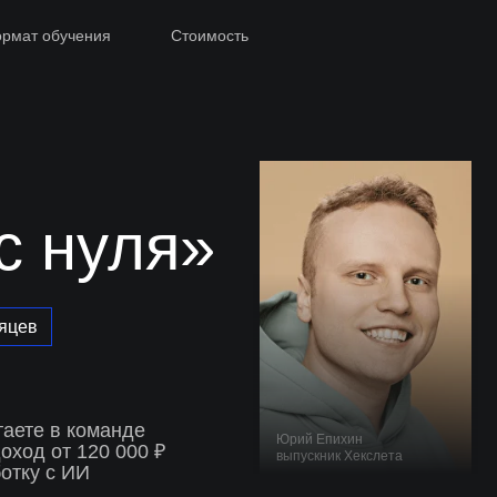
рмат обучения
Стоимость
с нуля»
сяцев
аете в команде
Юрий Епихин
оход от 120 000 ₽
выпускник Хекслета
отку с ИИ