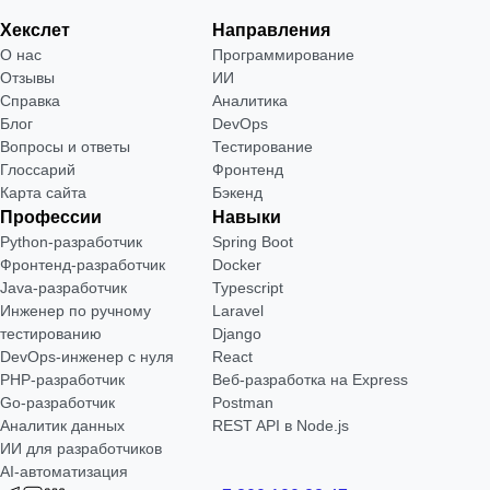
Хекслет
Направления
О нас
Программирование
Отзывы
ИИ
Справка
Аналитика
Блог
DevOps
Вопросы и ответы
Тестирование
Глоссарий
Фронтенд
Карта сайта
Бэкенд
Профессии
Навыки
Python-разработчик
Spring Boot
Фронтенд-разработчик
Docker
Java-разработчик
Typescript
Инженер по ручному
Laravel
тестированию
Django
DevOps-инженер с нуля
React
РНР-разработчик
Веб-разработка на Express
Go-разработчик
Postman
Аналитик данных
REST API в Node.js
ИИ для разработчиков
AI-автоматизация