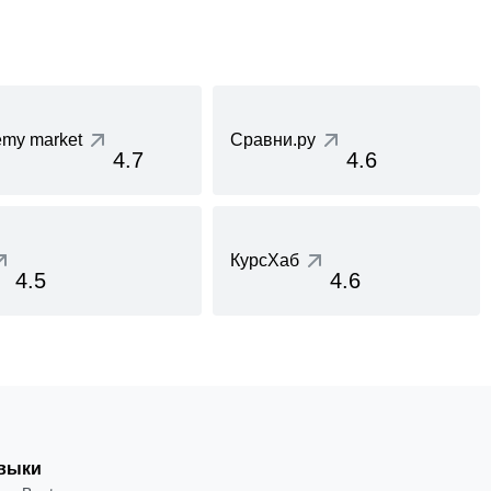
my market
Сравни.ру
4.7
4.6
КурсХаб
4.5
4.6
выки