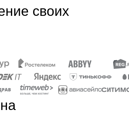
ение своих
 на