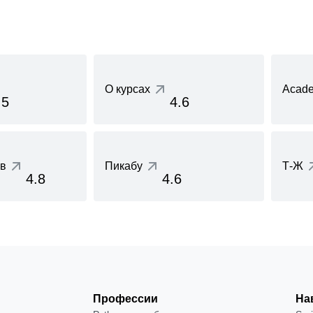
О курсах
Acade
.5
4.6
ов
Пикабу
Т-Ж
4.8
4.6
Профессии
На