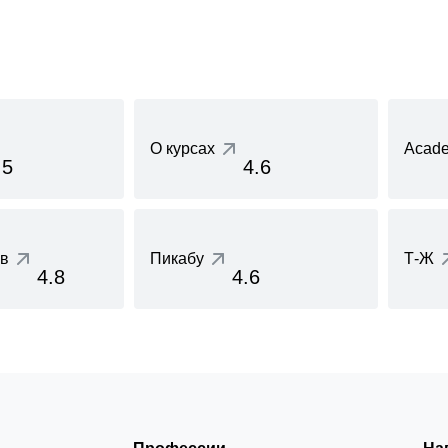
О курсах
Acade
.5
4.6
ов
Пикабу
Т-Ж
4.8
4.6