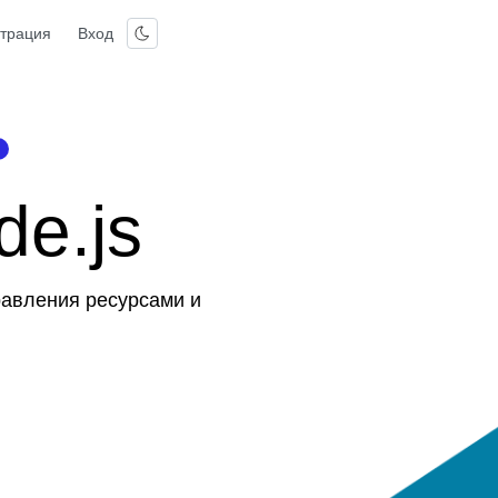
страция
Вход
e.js
равления ресурсами и