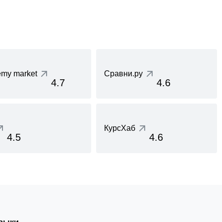
my market
Сравни.ру
4.7
4.6
КурсХаб
4.5
4.6