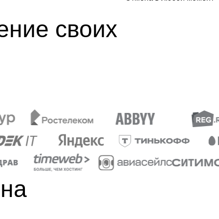
ение своих
 на