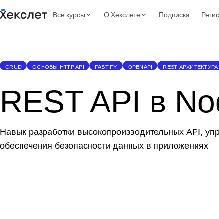
Все курсы
О Хекслете
Подписка
Реги
CRUD
ОСНОВЫ HTTP API
FASTIFY
OPENAPI
REST-АРХИТЕКТУРА
REST API в Nod
Навык разработки высокопроизводительных API, уп
обеспечения безопасности данных в приложениях