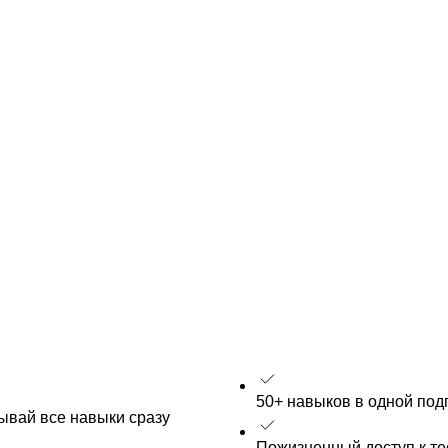
50+ навыков в одной под
рывай все навыки сразу
Пожизненный доступ к т