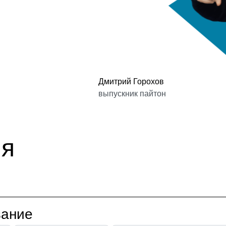
Дмитрий Горохов
выпускник пайтон
ия
вание