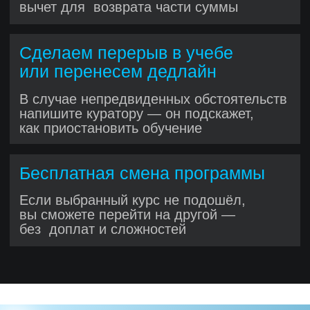
менеджером
Ощущаете весь процесс IT-
разработки: спринты, стендапы,
демо и ретроспективы
Получаете код-ревью
и наставничество от опытных
разработчи ков
До года
коммерческого опыта
,
ко торый ценят работодатели
В каких
проектах
можно поучаствовать