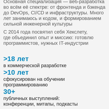
и условия оплаты
Оптимальный
Выйдите на новый уровень
в
разработке и росте в карьере
при рассрочке на 24 мес.
4 050 ₽/мес.
полная стоимость
71 000 ₽
5 месяцев обучения
Индивидуальная траектория обучения
Вечный доступ к материалам
программы
1 mock-собеседование
1 soft-skill собеседование
Доступ в сообщество Хекслет.Карьера
на 6 месяцев
5 бесплатных уроков
и дополнительная скидка
10% на курс