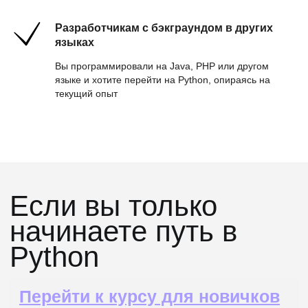
и сервисов на Python с
использованием FastAPI.
Разработчикам с бэкграундом в других
Научитесь проектировать
языках
бизнес-логику, работать с
асинхронностью
Вы программировали на Java, PHP или другом
языке и хотите перейти на Python, опираясь на
текущий опыт
Проектировать
архитектуру
Научитесь декомпозировать
систему, выстраивать слои
приложения, управлять
зависимостями и применять
ООП и паттерны
проектирования.
Работать с данными
и инфраструктурой
Разберётесь в работе с
SQL и PostgreSQL,
транзакциями и пулом
подключений. Освоите
Docker, CI/CD и деплой
сервисов