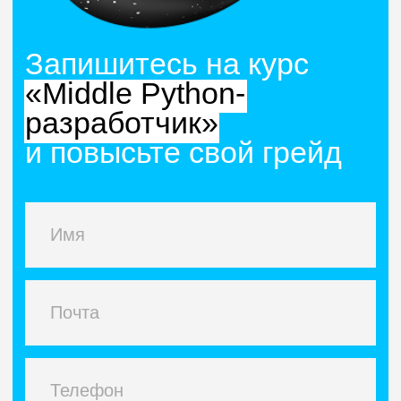
сильной инженерной культуры
С 2014 года посвятил себя Хекслету,
где объединил опыт и миссию: готовлю
программистов, нужных IT-индустрии
>18 лет
в коммерческой разработке
>10 лет
сфокусирован на обучении
программированию
30+
публичных выступлений:
конференции, митапы, подкасты
Программа курса
Python-разработчик