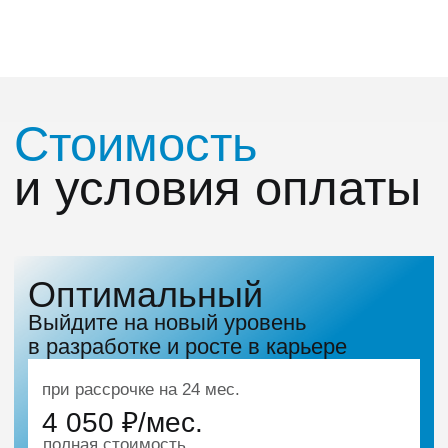
Получите возврат денег
за остаток курса, если
передумаете учиться
Оплата потребуется только в момент
старта вашего потока. Подробнее
об условиях — в оферте
Платите при помощи
работодателя
Мы предоставляем возможность
оплаты курса для
юридических лиц
Налоговый вычет за
обучение
Мы расскажем, как оформить налоговый
вычет для
возврата части суммы
Сделаем перерыв в учебе
или перенесем дедлайн
В случае непредвиденных обстоятельств
напишите куратору — он подскажет,