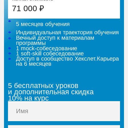
как
приостановить обучение
Бесплатная смена программы
Если выбранный курс не подошёл,
вы сможете перейти на другой —
без
доплат и сложностей
Дополнительные -10% на курс
за прохождение 5 бесплатных уроков
14 дней доступа к платформе
1 месяц доступа к Puzzle English
Premium
Скидка 25% на все
тарифы Puzzle Movies