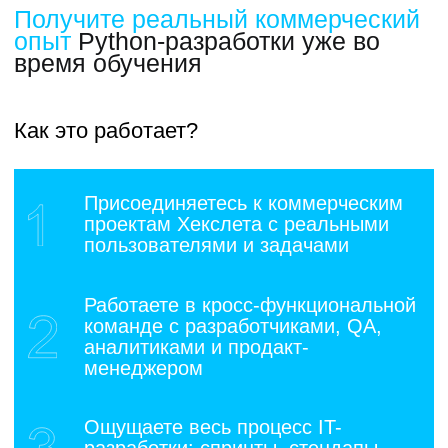
6 месяцев
помощи после обучения
80% наших выпускников успешно
трудоустраиваются в IT по данным
исследования Высшей школы
экономики
В рамках курса вы получите:
Ревью резюме и сопроводительных писем
Актуальные платформы и инструменты
для поиска работы
Тестовые собеседования с наставником
и hr-специалистом
Карьерную стратегию
Практику на реальных коммерческих
проектах
Базу тестовых заданий и вопросов