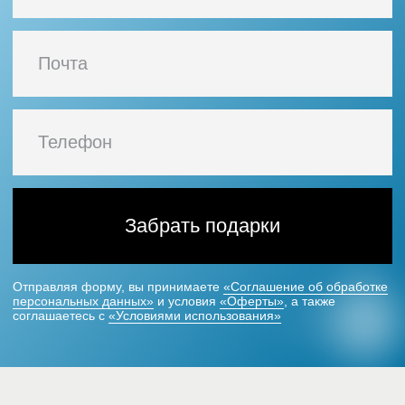
реальным и задачами
Диплом
о профессиональной
переподготовке
Диплом — это официальный документ
установленного образца
о профессиональной переподготовке,
подтверждающий ваш уровень знаний