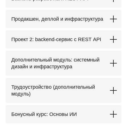
Продакшен, деплой и инфраструктура
Записаться на курс
Проект 2: backend-сервис с REST API
Дополнительный модуль: системный
дизайн и инфраструктура
Комфортные
условия оплаты
Трудоустройство (дополнительный
модуль)
Рассрочка
Рассрочка от 6 до 24 месяцев
или оплата по частям
Бонусный курс: Основы ИИ