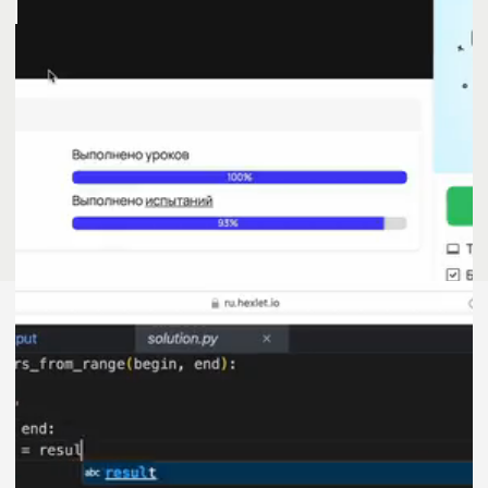
разберут ошибки и помогут
выстроить профессиональное
мышление.
Кураторы
Кураторы — опытные помощники
в учёбе. Они следят за успехами
студентов, помогают ставить