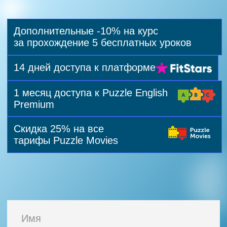
Runit
управление запуском
контейнеров
Hexlet CV
генератор резюме
Codebasics
платформа для изучения
программирования
Codebattle
соревнования
по программированию
В чем отличие
от учебных проектов?
Реальные проекты в резюме
с записью о решённых задачах
и релизах
Настоящие продукты и действующие
веб-приложения, а не учебная
песочница
Опыт работы в команде над