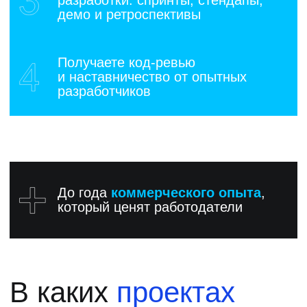
с реальных собеседований
Более 4500 выпускников
Хекслета
нашли работу