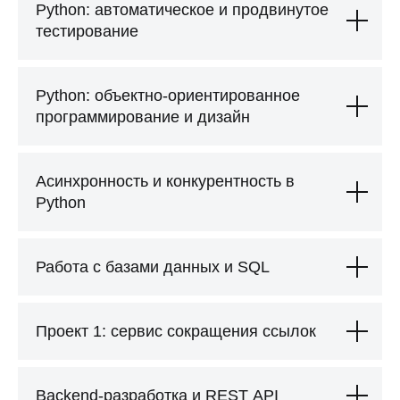
оплатить ваш
Python: автоматическое и продвинутое
работодатель
тестирование
Полная оплата
Python: объектно-ориентированное
или
компенсация
программирование и дизайн
в
различных пропорциях:
50/50
70/30
90/10
Асинхронность и конкурентность в
Python
Работа с базами данных и SQL
Поможем согласовать обучение
с
работодателем
Подготовим шаблон письма
и
договора
Проект 1: сервис сокращения ссылок
Предоставим счет и
коммерческое
предложение
Подскажем, как
аргументировать
ценность обучения
Backend-разработка и REST API