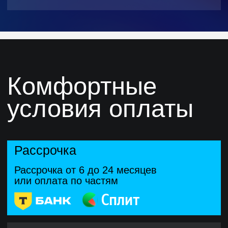
Поддержка наставников
и ревью проектов
Эксперты разберут сложные
моменты, дадут обратную связь
и проведут ревью, помогая довести
код до профессионального уровня
Вебинары и лайвкодинг