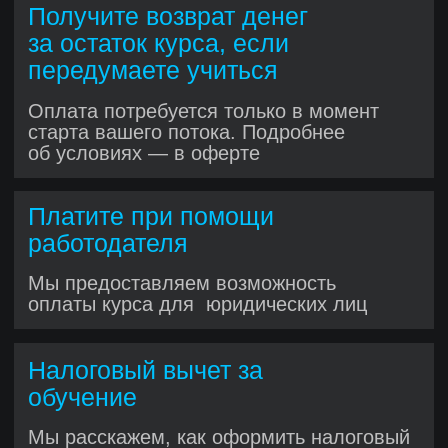
Учитесь у опытных Python-
разработчиков: разбор кода,
обсуждения и лучшие практики. До 10
вебинаров в месяц, вживую или
в записи
Получите реальный коммерческий
опыт
Python-разработки уже во
время обучения
Как это работает?
Присоединяетесь к коммерческим
проектам Хекслета с реальными
пользователями и задачами
Работаете в кросс-функц иональной
команде с разработчиками, QA,
аналитиками и продакт-