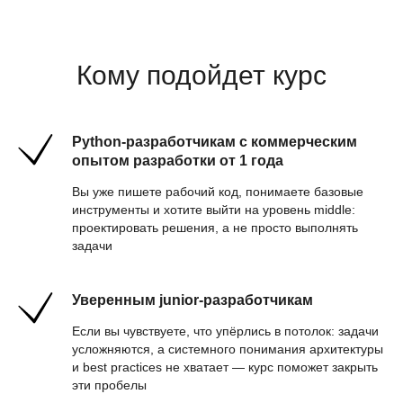
Кому подойдет курс
Если вы только
Python-разработчикам с коммерческим
начинаете путь в
опытом разработки от 1 года
Python
Вы уже пишете рабочий код, понимаете базовые
инструменты и хотите выйти на уровень middle:
Перейти к курсу для новичков
проектировать решения, а не просто выполнять
задачи
Вам подойдёт курс «Python-
разработчик» — программа для тех,
С чем вы разберётесь
кто начинает путь в разработке. Вы
освоите Python, научитесь работать
за 5 месяцев
Уверенным junior-разработчикам
с данными и веб-приложениями,
выполните практические проекты и
Если вы чувствуете, что упёрлись в потолок: задачи
получите базу для первого
усложняются, а системного понимания архитектуры
трудоустройства.
и best practices не хватает — курс поможет закрыть
Разрабатывать backend
эти пробелы
Разберётесь в создании API