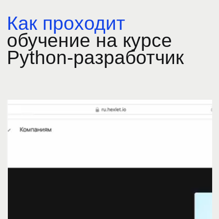
Образовательная лицензия
No Л035−1 298−77/1 989 008
от 14.03.2025г.
Учитесь эффективно
с нашей поддержкой
на каждом этапе
Наставники
Опытные разработчики помогут
разобраться в сложных моментах,
дадут обратную связь и проведут
ревью проектов.
Эксперты научат писать чистый код,