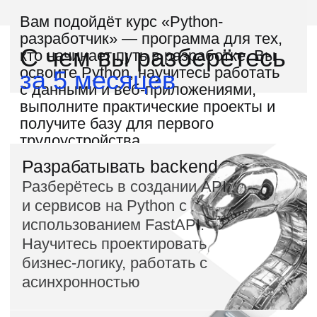
Создавать и поддерживать API в
продакшене
Научитесь разрабатывать и
тестировать REST API,
настраивать авторизацию,
логирование и мониторинг
Запишитесь на курс
«Middle Python-
разработчик»
и повысьте свой грейд