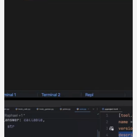
реалистичные цели и контролируют
их выполнение.
Создают атмосферу живого
общения, которая повышает
эффективность обучения и помогает
быстрее достигать целей.
Техподдержка