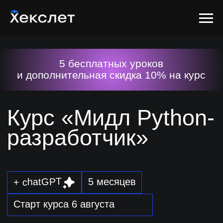
5 бесплатных уроков
и дополнительная скидка 10% на курс
Курс «Мидл Python-
разработчик»
+ chatGPT
5 месяцев
Старт курса 6 августа
Углублённое обучение для Python-
разработчиков с опытом: архитектура,
производительность, тестирование и работа
с реальными продакшн-задачами. Помогаем
вырасти из уверенного джуна в сильного
мидла за 5 месяцев