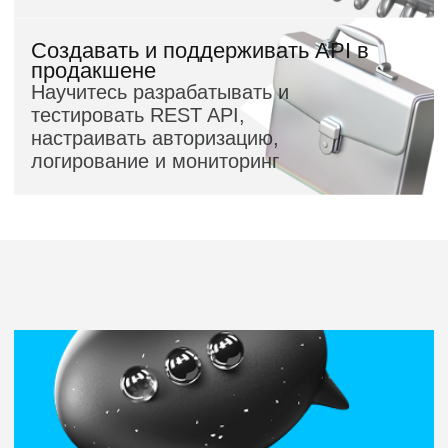
Автор курса
Кирилл Мокевнин
Программист и CTO с более чем 18-летним
опытом в коммерческой разработке. Начал
карьеру в 2007 году и прошёл путь
от разработчика до тимлида, CTO
и VP of Engineering
Основная специализация — веб-разработка
во всём её спектре: от фронтенда и бэкенда
до DevOps, CI/CD и инфраструктуры. Много
лет занимаюсь и кодом, и формированием