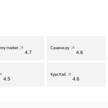
my market
Сравни.ру
4.7
4.6
КурсХаб
4.5
4.6