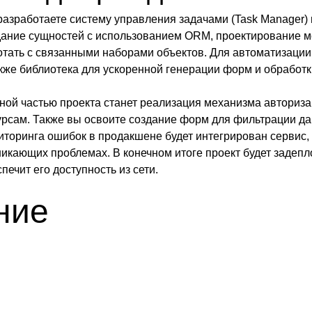
разработаете систему управления задачами (Task Manager) 
дание сущностей с использованием ORM, проектирование мо
отать с связанными наборами объектов. Для автоматизации
акже библиотека для ускоренной генерации форм и обработк
ой частью проекта станет реализация механизма авторизаци
урсам. Также вы освоите создание форм для фильтрации да
торинга ошибок в продакшене будет интегрирован сервис, т
икающих проблемах. В конечном итоге проект будет задепло
печит его доступность из сети.
ние