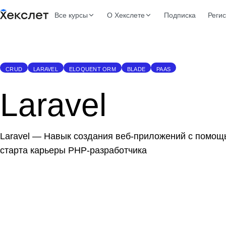
Все курсы
О Хекслете
Подписка
Реги
CRUD
LARAVEL
ELOQUENT ORM
BLADE
PAAS
Laravel
Laravel — Навык создания веб-приложений с помощ
старта карьеры PHP-разработчика