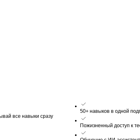
50+ навыков в одной под
рывай все навыки сразу
Пожизненный доступ к т
Обучение с ИИ-ассистен