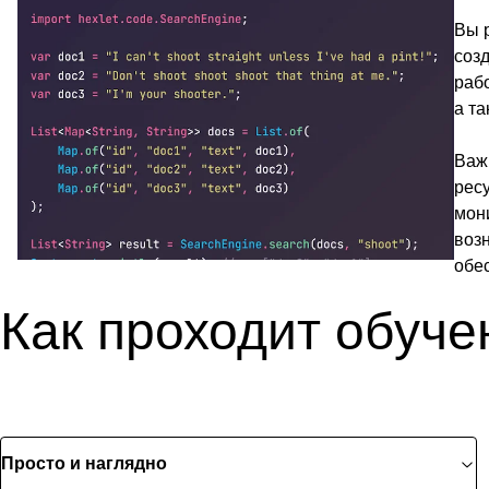
Вы 
соз
раб
а т
Важн
рес
мони
возн
обес
Как проходит обуче
Просто и наглядно