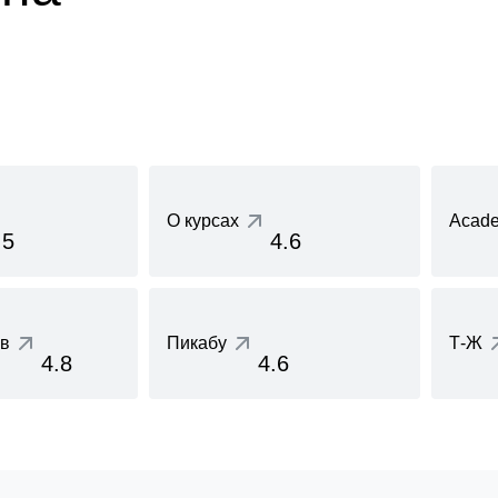
О курсах
Acade
.5
4.6
ов
Пикабу
Т-Ж
4.8
4.6