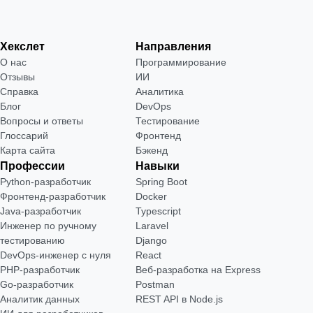
Хекслет
Направления
О нас
Программирование
Отзывы
ИИ
Справка
Аналитика
Блог
DevOps
Вопросы и ответы
Тестирование
Глоссарий
Фронтенд
Карта сайта
Бэкенд
Профессии
Навыки
Python-разработчик
Spring Boot
Фронтенд-разработчик
Docker
Java-разработчик
Typescript
Инженер по ручному
Laravel
тестированию
Django
DevOps-инженер с нуля
React
РНР-разработчик
Веб-разработка на Express
Go-разработчик
Postman
Аналитик данных
REST API в Node.js