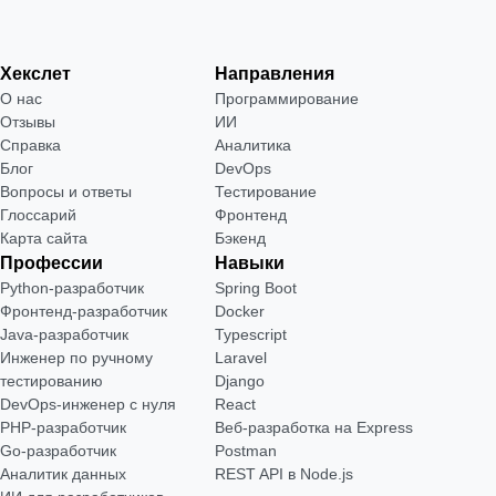
Хекслет
Направления
О нас
Программирование
Отзывы
ИИ
Справка
Аналитика
Блог
DevOps
Вопросы и ответы
Тестирование
Глоссарий
Фронтенд
Карта сайта
Бэкенд
Профессии
Навыки
Python-разработчик
Spring Boot
Фронтенд-разработчик
Docker
Java-разработчик
Typescript
Инженер по ручному
Laravel
тестированию
Django
DevOps-инженер с нуля
React
РНР-разработчик
Веб-разработка на Express
Go-разработчик
Postman
Аналитик данных
REST API в Node.js