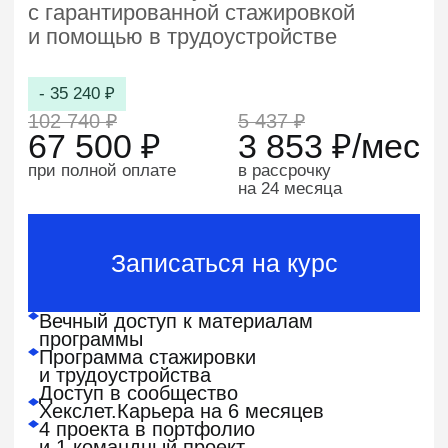
50/50
70/30
90/10
Поможем согласовать обучение
с
работодателем
Подготовим шаблон письма
и
договора
Предоставим счет и
коммерческое
предложение
Подскажем, как
аргументировать
ценность обучения
Записаться на курс