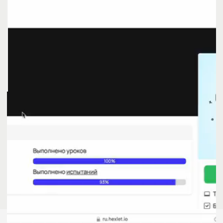
Реальные проекты в резюме
с записью о решённых задачах
и релизах
Настоящие продукты, а не учебная
песочница
Опыт работы в команде над
реальным и задачами
Диплом
Диплом — это официальный документ
установленного образца
о профессиональной переподготовке,
подтверждающий ваш уровень знаний