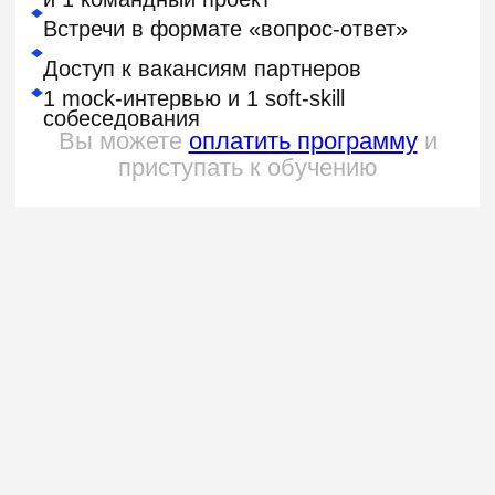
Комфортные
условия
Платите как удобно
Рассрочка от 6 до 24 месяцев
или оплата по частям
Получите возврат денег
за остаток курса, если
передумаете учиться
Оплата потребуется только в момент
старта вашего потока. Подробнее
об условиях — в оферте