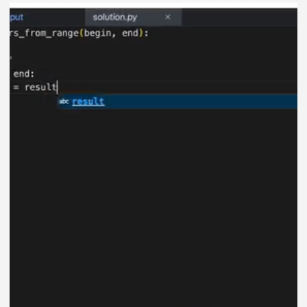
Образовательная лицензия
No Л035−1 298−77/1 989 008
от 14.03.2025г.
Учитесь эффективно
с нашей поддержкой
на каждом этапе
Наставники
Опытные автотестировщики помогут