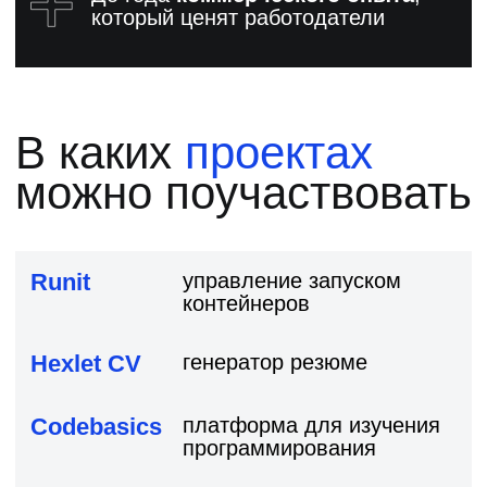
Студенты Хекслета
добиваются успеха