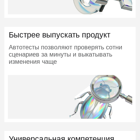
Востребован на рынке
Автотестировщиков ищут такие компании
как Яндекс, Авито, Сбербанк, Ozon
и многие другие
Высокий уровень зарплат
уже на старте
*по данным Хабр. Карьеры
170 000 ₽ +
Middle