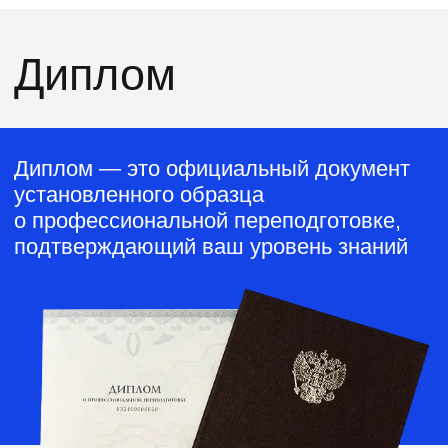
Наши программы
получают
отличные
отзывы
4.6
172 отзыва
4.7
101 отзыв
4.6
144 отзыва
4.5
193 отзыва