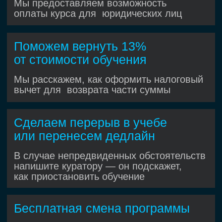
Присоединяетесь к коммерческим
проектам Хекслета с реальными
пользователями и задачами
Работаете в кросс-функц иональной
команде с разработчиками, QA,
аналитиками и продакт-
менеджером
Ощущаете весь процесс IT-
разработки: спринты, стендапы,
демо и ретроспективы
Получаете код-ревью
и наставничество от опытных
тестировщиков
До года
коммерческого опыта
,
ко торый ценят работодатели