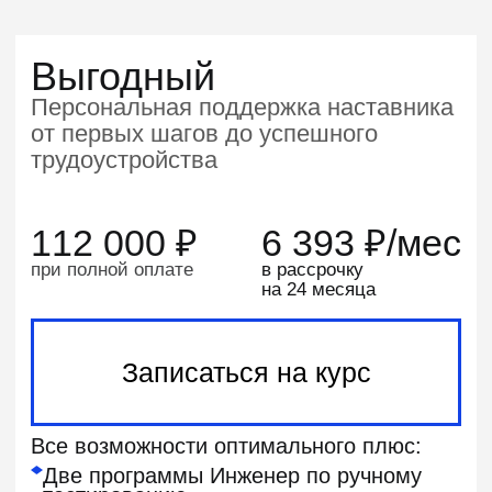
Платите при помощи
работодателя
Мы предоставляем возможность
оплаты курса для
юридических лиц
Поможем вернуть 13%
от стоимости обучения
Мы расскажем, как оформить налоговый
вычет для
возврата части суммы
Сделаем перерыв в учебе
или перенесем дедлайн
В случае непредвиденных обстоятельств
напишите куратору — он подскажет,
как
приостановить обучение
Бесплатная смена программы
Если выбранный курс не подошёл,
вы сможете перейти на другой —
без
доплат и сложностей