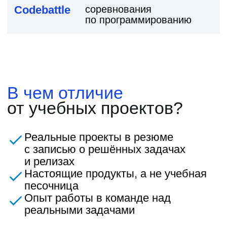
Евгений
Алексей
Ты сталкиваешься с такими
Хекслет хочется вы
проблемами, которые реально
и понятную структу
качают тебя как разработчика. Тут,
и каждого урока. Н
оказывается, проблемы надо
что я выделил для 
решать. Скажу по секрету:
желание Хекслета н
разработчикам платят именно за то,
в корень любой пр
что они решают проблемы, зачастую
и технологии.
нетривиальные, с которыми
не сталкивались раньше.