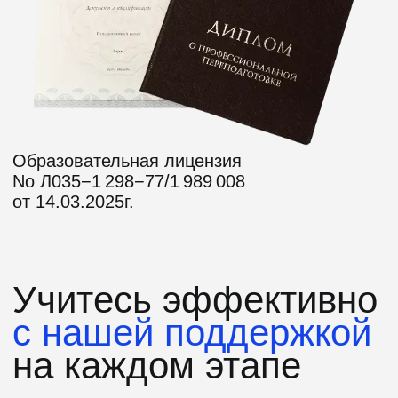
4.7
389 отзывов
Поможем найти работу
или вернем деньги
Мы уверены в качестве наших
программ, и если вы не найдете
подходящую позицию в течение
оговоренного срока, мы вернем вам
деньги
Подробнее об условиях акции
Оставить заявку