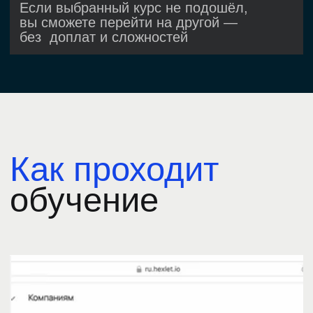
В каких
проектах
можно поучаствовать
Runit
управление запуском
контейнеров
Hexlet CV
генератор резюме
Codebasics
платформа для изучения
программирования
Codebattle
соревнования
по программированию
В чем отличие
от учебных проектов?