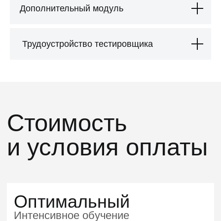
Дополнительный модуль
Записаться на курс
Трудоустройство тестировщика
Все возможности оптимального плюс:
Две программы Инженер по ручному
тестированию
и Автоматизатор тестирования на Java
Индивидуальный план карьерного
развития
с
HR
Вы можете
оплатить программу
и
приступать к обучению
Этот курс может
оплатить ваш
работодатель
Полная оплата
или
компенсация
в
различных пропорциях: