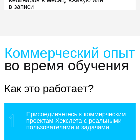
Карьерную стратегию
Практику на реальных коммерческих
проектах
Базу тестовых заданий и вопросов
с реальных собеседований
Более 4500 выпускников
Хекслета
нашли работу