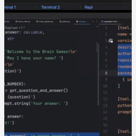
разобраться в сложных моментах,
дадут обратную связь и проведут
ревью проектов.
Эксперты научат писать автотесты,
разберут ошибки и помогут
выстроить профессиональное
мышление.