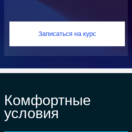
Поддержка наставников
и ревью проектов
Эксперты разберут сложные
моменты, дадут обратную связь
и проведут ревью, помогая довести
код до профессионального уровня