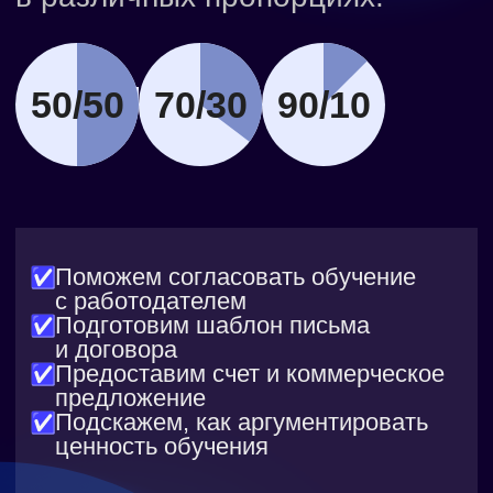
Доступ к пройденным материалам
остаётся с вами навсегда — изучайте
теорию, возвращайтесь к ней в любое
время и учитесь без жёстких дедлайнов
Практика в интерактивных
тренажерах
Решайте задачи прямо в браузере
с моментальной проверкой.
Ошибки сразу видны, поэтому
вы быстрее находите недочеты
и оттачиваете навыки