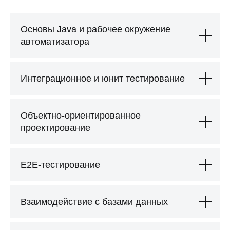
собеседования
Вы можете
оплатить программу
и
приступать к обучению
Основы Java и рабочее окружение
автоматизатора
Интеграционное и юнит тестирование
Объектно-ориентированное
проектирование
Выгодный
E2E-тестирование
Персональная поддержка наставника
от первых шагов до успешного
трудоустройства
Взаимодействие с базами данных
112 000
₽
6 393
₽/мес
при полной оплате
в рассрочку
на 24 месяца