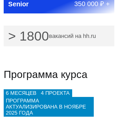
Оптимальный
Интенсивное обучение
с гарантированной стажировкой
и помощью в трудоустройстве
- 35 240 ₽
102 740 ₽
5 437 ₽
67 500
₽
3 853
₽/мес
при полной оплате
в рассрочку
на 24 месяца
Записаться на курс
Вечный доступ к
материалам
программы
Программа стажировки
и
трудоустройства
Доступ в
сообщество
Хекслет.Карьера на
6
месяцев
4
проекта в
портфолио
и
1
командный
проект
Встречи в
формате «вопрос-ответ»
Доступ к
вакансиям партнеров
1
mock-интервью и
1
soft-skill