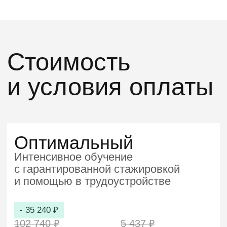
Все возможности оптимального плюс:
Две программы «Инженер по ручному
тестированию»
и «Автоматизатор тестирования
на JavaScript»
Индивидуальный план карьерного
развития
с
HR
Вы можете
оплатить программу
и
приступать к обучению
Этот курс может
оплатить ваш
работодатель
Полная оплата
или
компенсация
в
различных пропорциях:
50/50
70/30
90/10