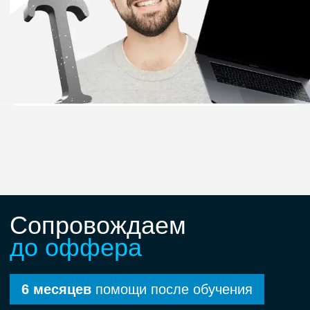
Популярные
программы обучения
Фронтенд-разработчик
Python-разработчик
10 месяцев
10 месяцев