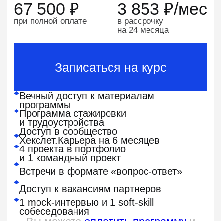
Поможем согласовать обучение
с
работодателем
Подготовим шаблон письма
и
договора
Предоставим счет и
коммерческое
предложение
Подскажем, как
аргументировать
ценность обучения
Записаться на курс