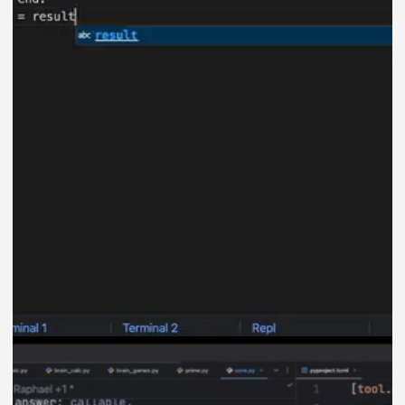
Образовательная лицензия
No Л035−1 298−77/1 989 008
от 14.03.2025г.
Учитесь эффективно
с нашей поддержкой
на каждом этапе
Наставники
Опытные автотестировщики помогут
разобраться в сложных моментах,
дадут обратную связь и проведут
ревью проектов.
Эксперты научат писать автотесты,