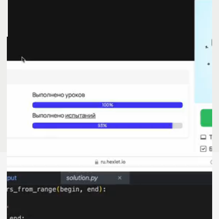
Опыт работы в команде над
реальным и задачами
Диплом
Диплом — это официальный документ
установленного образца
о профессиональной переподготовке,
подтверждающий ваш уровень знаний