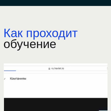
Runit
управление запуском
контейнеров
Hexlet CV
генератор резюме
Codebasics
платформа для изучения
программирования
Codebattle
соревнования
по программированию
В чем отличие
от учебных проектов?
Реальные проекты в резюме
с записью о решённых задачах
и релизах
Настоящие продукты, а не учебная
песочница