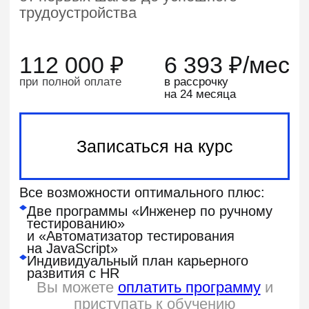
оплаты курса для
юридических лиц
Поможем вернуть 13%
от стоимости обучения
Мы расскажем, как оформить налоговый
вычет для
возврата части суммы
Сделаем перерыв в учебе
или перенесем дедлайн
В случае непредвиденных обстоятельств
напишите куратору — он подскажет,
как
приостановить обучение
Бесплатная смена программы
Если выбранный курс не подошёл,
вы сможете перейти на другой —
без
доплат и сложностей