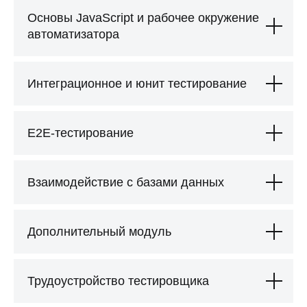
Основы JavaScript и рабочее окружение
автоматизатора
Интеграционное и юнит тестирование
E2E-тестирование
Выгодный
Персональная поддержка наставника
от первых шагов до успешного
Взаимодействие с базами данных
трудоустройства
112 000
₽
6 393
₽/мес
Дополнительный модуль
при полной оплате
в рассрочку
на 24 месяца
Записаться на курс
Трудоустройство тестировщика