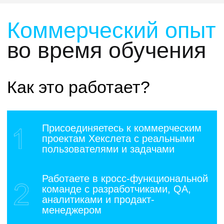
Базу тестовых заданий и вопросов
с реальных собеседований
Более 4500
выпускников
Хекслета
нашли
работу