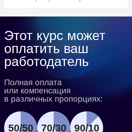
Как проходит
обучение
Учитесь в удобное время
и в своем темпе
Доступ к пройденным материалам
остаётся с вами навсегда — изучайте
теорию, возвращайтесь к ней в любое
время и учитесь без жёстких дедлайнов