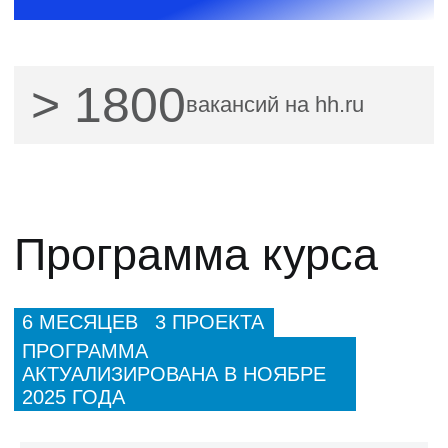
- 35 240 ₽
102 740 ₽
5 437 ₽
67 500
₽
3 853
₽/мес
при полной оплате
в рассрочку
на 24 месяца
Записаться на курс
Вечный доступ к
материалам
программы
Программа стажировки
и
трудоустройства
Доступ в
сообщество
Хекслет.Карьера на
6
месяцев
4
проекта в
портфолио
и
1
командный
проект
Встречи в
формате «вопрос-ответ»
Доступ к
вакансиям партнеров
1
mock-интервью и
1
soft-skill
собеседования
Вы можете
оплатить программу
и
приступать к обучению