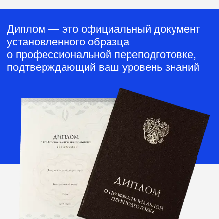
Наши программы
получают
отличные
отзывы
4.6
172 отзыва
4.7
101 отзыв
4.6
144 отзыва
4.5
193 отзыва