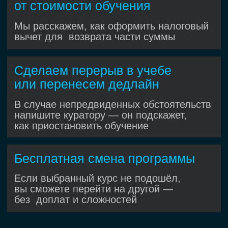
команде с разработчиками, QA,
аналитиками и продакт-
менеджером
Ощущаете весь процесс IT-
разработки: спринты, стендапы,
демо и ретроспективы
Получаете код-ревью
и наставничество от опытных
тестировщиков
До года
коммерческого опыта
,
ко торый ценят работодатели
В каких
проектах
можно поучаствовать