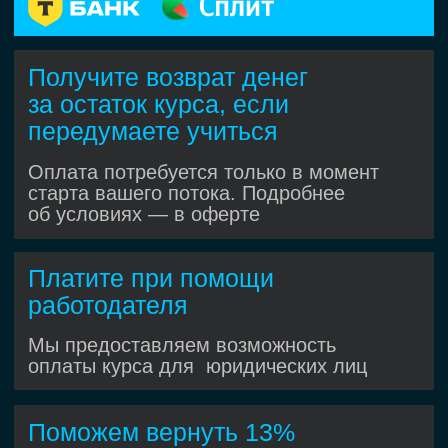
Вебинары и лайвкодинг
Учитесь у опытных
автотестировщиков: разбор кода,
обсуждения и лучшие практики. До 4
вебинаров в месяц, вживую или
в записи
Коммерческий опыт
во время обучения
Как это работает?
Присоединяетесь к коммерческим
проектам Хекслета с реальными
пользователями и задачами
Работаете в кросс-функц иональной