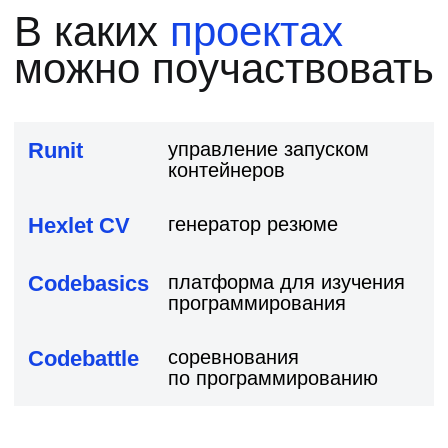
Студенты Хекслета
добиваются успеха