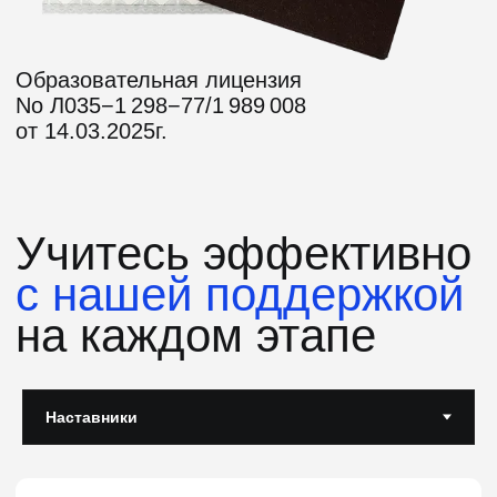
4.7
389 отзывов
Поможем найти работу
или вернем деньги
Мы уверены в качестве наших
программ, и если вы не найдете
подходящую позицию в течение
оговоренного срока, мы вернем вам
деньги
Подробнее об условиях акции
Оставить заявку