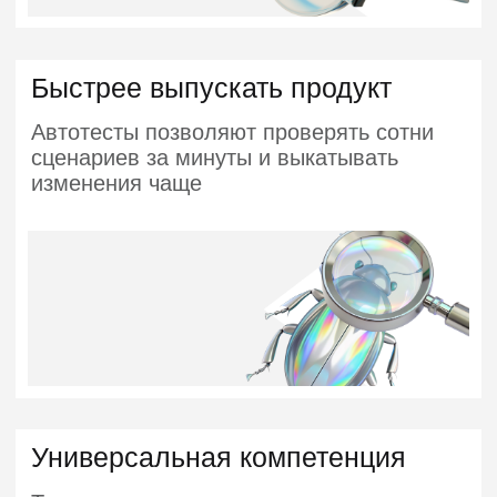
Востребован на рынке
Автотестировщиков ищут такие компании
как Яндекс, Авито, Сбербанк, Ozon
и многие другие
Высокий уровень зарплат
уже на старте
*по данным Хабр. Карьеры
170 000 ₽ +
Middle
350 000 ₽ +
Senior