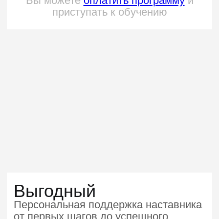
Комфортные
условия
Платите как удобно
Рассрочка от 6 до 24 месяцев
или оплата по частям
Получите возврат денег
за остаток курса, если
передумаете учиться
Оплата потребуется только в момент
старта вашего потока. Подробнее
об условиях — в оферте
Платите при помощи
работодателя
Мы предоставляем возможность