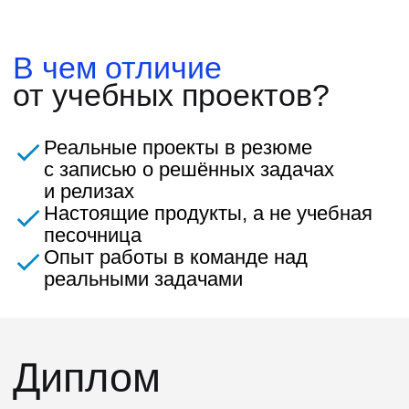
Евгений
Алексей
Ты сталкиваешься с такими
Хекслет хочется вы
проблемами, которые реально
и понятную структу
качают тебя как разработчика. Тут,
и каждого урока. Н
оказывается, проблемы надо
что я выделил для 
решать. Скажу по секрету:
желание Хекслета н
разработчикам платят именно за то,
в корень любой пр
что они решают проблемы, зачастую
и технологии.
нетривиальные, с которыми
не сталкивались раньше.