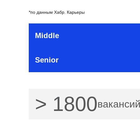
*по данным Хабр. Карьеры
Middle
Senior
> 1800
вакансий