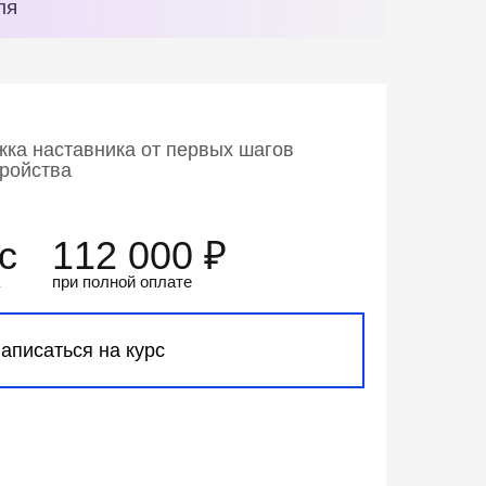
ля
ка наставника от первых шагов
тройства
- 63 778 ₽
с
112 000
₽
при полной оплате
аписаться на курс