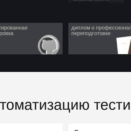
тированная
диплом о профессиона
ровка
переподготовке
томатизацию тест