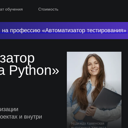
ат обучения
Стоимость
 на профессию «Автоматизатор тестирования» 
затор
а Python»
тизации
оектах и внутри
Надежда Каменская
выпускница Хекслета