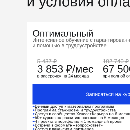
и условия опл
Оптимальный
Интенсивное обучение с гарантирован
и помощью в трудоустройстве
5 437 ₽
102 740 ₽
3 853
₽/мес
67 5
в рассрочку на 24 месяца
при полной о
Записаться на ку
Вечный доступ к
материалам программы
Программа стажировки и
трудоустройства
Доступ в
сообщество Хекслет.Карьера на
6
месяц
50+ курсов по
развитию навыков на
6
месяцев
4
проекта в
портфолио и
1
командный
проект
Встречи в
формате «вопрос-ответ»
Доступ к
вакансиям партнеров