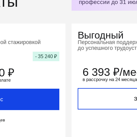
аты
профессии до 31 ию
Выгодный
ной стажировкой
Персональная поддерж
до успешного трудоус
- 35 240 ₽
6 393
₽/ме
00
₽
в рассрочку на 24 месяца
плате
З
рс
ев