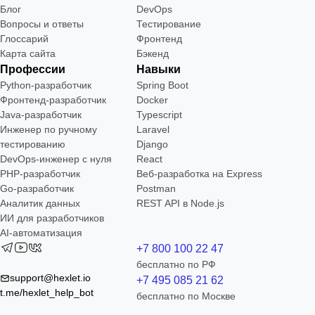
Блог
DevOps
Вопросы и ответы
Тестирование
Глоссарий
Фронтенд
Карта сайта
Бэкенд
Профессии
Навыки
Python-разработчик
Spring Boot
Фронтенд-разработчик
Docker
Java-разработчик
Typescript
Инженер по ручному
Laravel
тестированию
Django
DevOps-инженер с нуля
React
РНР-разработчик
Веб-разработка на Express
Go-разработчик
Postman
Аналитик данных
REST API в Node.js
ИИ для разработчиков
AI-автоматизация
+7 800 100 22 47
бесплатно по РФ
support@hexlet.io
+7 495 085 21 62
t.me/hexlet_help_bot
бесплатно по Москве