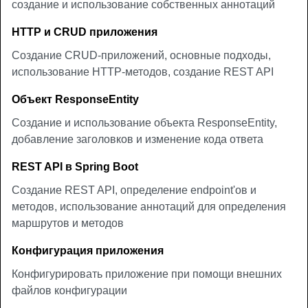
создание и использование собственных аннотаций
HTTP и CRUD приложения
Создание CRUD-приложений, основные подходы,
использование HTTP-методов, создание REST API
Объект ResponseEntity
Создание и использование объекта ResponseEntity,
добавление заголовков и изменение кода ответа
REST API в Spring Boot
Создание REST API, определение endpoint'ов и
методов, использование аннотаций для определения
маршрутов и методов
Конфигурация приложения
Конфигурировать приложение при помощи внешних
файлов конфигурации