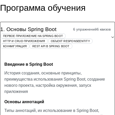
Программа обучения
1
.
Основы Spring Boot
6 упражнений
6 квизов
ПЕРВОЕ ПРИЛОЖЕНИЕ НА SPRING BOOT
HTTP И CRUD ПРИЛОЖЕНИЯ
ОБЪЕКТ RESPONSEENTITY
КОНФИГУРАЦИЯ
REST API В SPRING BOOT
Введение в Spring Boot
История создания, основные принципы,
преимущества использования Spring Boot, создание
нового проекта, настройка окружения, запуск
приложения
Основы аннотаций
Типы аннотаций, их использование в Spring Boot,