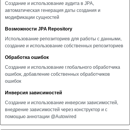
Создание и использование аудита в JPA,
автоматическая генерация даты создания и
модификации сущностей
Возможности JPA Repository
Использование репозиториев для работы с данными,
создание и использование собственных репозиториев
Обработка ошибок
Создание и использование глобального обработчика
ошибок, добавление собственных обработчиков
ошибок
Инверсия зависимостей
Создание и использование инверсии зависимостей,
внедрение зависимостей через конструктор и с
помощью аннотации @Autowired