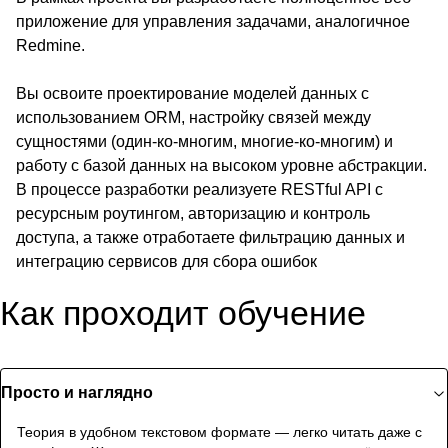
приложение для управления задачами, аналогичное
Redmine.
Вы освоите проектирование моделей данных с
использованием ORM, настройку связей между
сущностями (один-ко-многим, многие-ко-многим) и
работу с базой данных на высоком уровне абстракции.
В процессе разработки реализуете RESTful API с
ресурсным роутингом, авторизацию и контроль
доступа, а также отработаете фильтрацию данных и
интеграцию сервисов для сбора ошибок
Как проходит обучение
Просто и наглядно
Теория в удобном текстовом формате — легко читать даже с