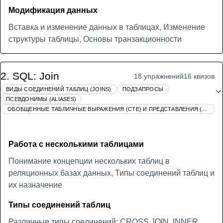
Модификация данных
Вставка и изменение данных в таблицах, Изменение
структуры таблицы, Основы транзакционности
2
.
SQL: Join
18 упражнений
16 квизов
ВИДЫ СОЕДИНЕНИЙ ТАБЛИЦ (JOINS)
ПОДЗАПРОСЫ
ПСЕВДОНИМЫ (ALIASES)
ОБОБЩЕННЫЕ ТАБЛИЧНЫЕ ВЫРАЖЕНИЯ (CTE) И ПРЕДСТАВЛЕНИЯ (VIEW)
Работа с несколькими таблицами
Понимание концепции нескольких таблиц в
реляционных базах данных, Типы соединений таблиц и
их назначение
Типы соединений таблиц
Различные типы соединений: CROSS JOIN, INNER