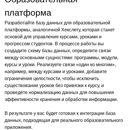
платформа
Разработайте базу данных для образовательной
платформы, аналогичной Хекслету, которая станет
основой для управления курсами, уроками и
прогрессом студентов. В процессе работы вы
создадите схему базы данных, определите связи
между основными сущностями: программы, модули,
курсы и уроки. Реализуете связи «один ко многим»,
например, между курсами и уроками, добавите
ограничения целостности, чтобы исключить
существование уроков без привязки к курсу, и
проведёте нормализацию данных для повышения
эффективности хранения и обработки информации.
В результате у вас будет готовая к интеграции база
данных, подходящая для реального образовательного
приложения.