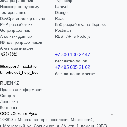
Java-разработчик
Typescript
Инженер по ручному
Laravel
тестированию
Django
DevOps-инженер с нуля
React
РНР-разработчик
Веб-разработка на Express
Go-разработчик
Postman
Аналитик данных
REST API в Node.js
ИИ для разработчиков
AI-автоматизация
+7 800 100 22 47
бесплатно по РФ
support@hexlet.io
+7 495 085 21 62
t.me/hexlet_help_bot
бесплатно по Москве
RU
EN
KZ
Правовая информация
Оферта
Лицензия
Контакты
ООО «Хекслет Рус»
108813 г. Москва, вн.тер.г. поселение Московский,
г. Московский, ул. Солнечная, д. 3А, стр. 1, помещ. 20Б/3