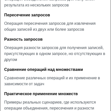
результата из нескольких запросов
Пересечение запросов
Операция пересечения запросов для извлечения
общих записей из двух или более запросов
Разность запросов
Операция разности запросов для получения записей,
присутствующих в одном запросе, но отсутствующих в
другом
Сравнение операций над множествами
Сравнение различных операций и их применение в
зависимости от задач
Практическое применение множеств
Примеры реальных сценариев, где используются
операции объединения, пересечения и разности