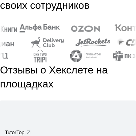
своих сотрудников
Отзывы о Хекслете на
площадках
TutorTop