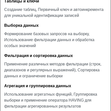
Таблицы и ключи
Создание таблиц, Первичный ключ и автоинкремента
для уникальной идентификации записей
Выборка данных
Формирование базовых запросов на выборку,
Использование фильтрации данных и обработка
особых значений
Фильтрация и сортировка данных
Применение различных методов фильтрации (строк,
диапазонов и регулярных выражений), Сортировка
данных и ограничение выборки
Агрегация и группировка данных
Использование агрегатных функций, Группировка
выборки и применение оператора HAVING для
фильтрации агрегированных результатов