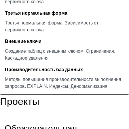
первичного ключа
Третья нормальная форма
Третья нормальная форма. Зависимость от
первичного ключа
Внешние ключи
Создание таблиц с внешним ключом, Ограничения,
Каскадное удаления
Производительность баз данных
Методы повышения производительности выполнения
запросов. EXPLAIN, Индексы, Денормализация
Проекты
Образовательная