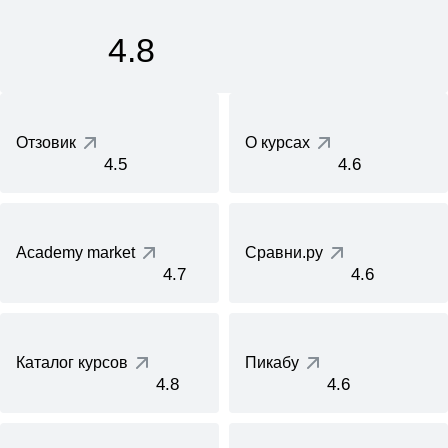
4.8
Отзовик
О курсах
4.5
4.6
Academy market
Сравни.ру
4.7
4.6
Каталог курсов
Пикабу
4.8
4.6