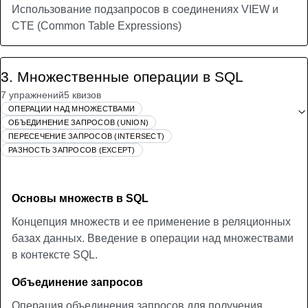
Использование подзапросов в соединениях VIEW и
CTE (Common Table Expressions)
3
.
Множественные операции в SQL
7 упражнений
5 квизов
ОПЕРАЦИИ НАД МНОЖЕСТВАМИ
ОБЪЕДИНЕНИЕ ЗАПРОСОВ (UNION)
ПЕРЕСЕЧЕНИЕ ЗАПРОСОВ (INTERSECT)
РАЗНОСТЬ ЗАПРОСОВ (EXCEPT)
Основы множеств в SQL
Концепция множеств и ее применение в реляционных
базах данных. Введение в операции над множествами
в контексте SQL.
Объединение запросов
Операция объединения запросов для получения