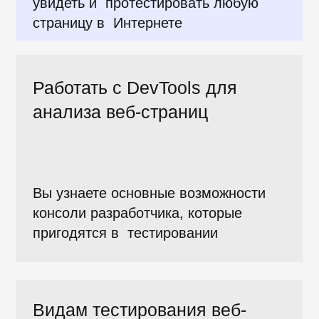
отработать все полученные знания.
Во время обучения
по сложным
вопросам занятий
можно
рассчитывать на помощь сообщества
Хекслета.
Начать курс
Программа обучения
Продолжительность ~18 часов