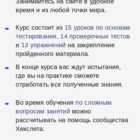
Использовать DevTools для
диагностики запросов
Находить ошибки в верстке и UX
приложения
Тестировать SPA-приложения
Находить уязвимости веб-
приложений, например, XSS
Испытания:
Чат
Калькулятор
Форма обратной связи
Безопасный магазин