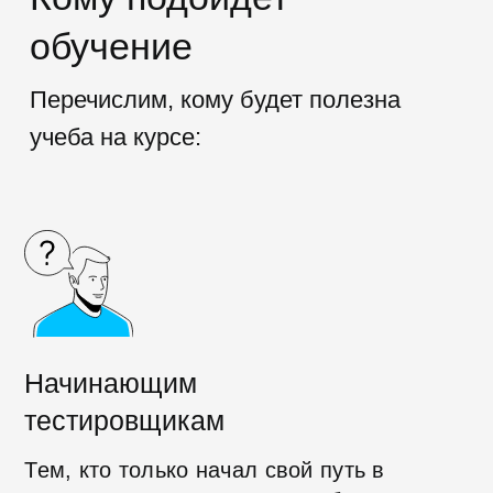
учитывать риски и
принимать
взвешенные финансовые решения
для своей компании.
Начать обучение
Чему вы научитесь
:
Основам HTML и CSS
Познакомитесь с языками веб-
разметки, освоите инструменты
браузера, с помощью которых можно