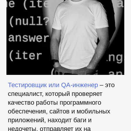
сможете
проводить ручное
тестирование, работать с тест-
кейсами, составлять баг-репорты
и
взаимодействовать
с командой
разработки
.
Курс подойдет тем, кто хочет начать
карьеру в сфере IT и получить
востребованную профессию. Он будет
полезен как
новичкам без опыта
работы
, так и тем, у кого уже есть
базовые знания в области
программирования.
Востребованная
на рынке труда IT-
профессия