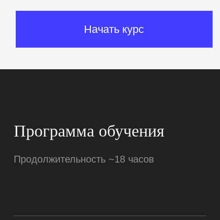
Начать учиться
Отзывы о курсах
школы Хекслет
Результат супер!
Благодаря этому
Хотелось бы поблаго
курсу я понял, что быть web-
команду Хекслета за 
разработчиком — это мое
классный продукт, ко
призвание.
Практические задания
мне лично
помог
позволяют закрепить теорию,
продвинуться в проф