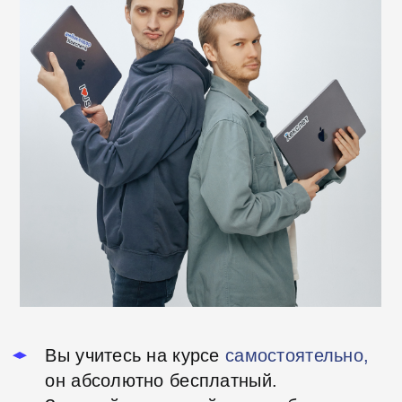
Кроссбраузерность
HTML/CSS
Мультиязычность
Скорость соединения
Оптимизация загрузки
Гипертекст
Single Page Application (SPA)
Формы
CRUD
Уязвимости на странице
Протокол HTTPS и передача
данных по сети
Сессии
Виды тестирования
Чему научитесь: