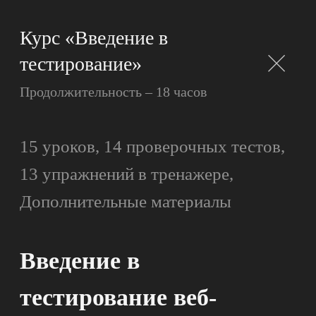
а
поддержка сообщества делает
и развиваться в ней:)
обучение намного проще. Теперь
я уверенно создаю сайты
и
работаю с дата на сервере.
Алексей К.
Участник курса
Александр К.
Вопрос-ответ