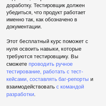
Тестировщики требуются как крупному
бизнесу, так и небольшим компаниям или
стартапам. Средняя зарплата в профессии:
Junior
Middle
Senior
60 000+ ₽
150 000+ ₽
200 000+ ₽
Сразу после
2-3 года опыта
Более 5 лет
начала работы
работы
опыта работы
1,5 года
Средний темп роста специалиста от
джуна до миддла
5 тысяч в месяц