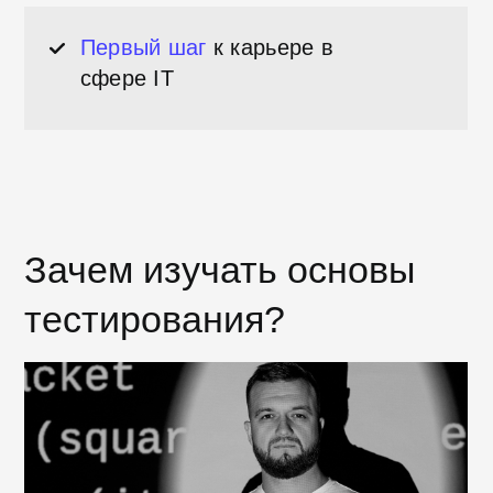
Тестировщик или QA-инженер
– это
специалист, который проверяет
качество работы программного
обеспечения, сайтов и мобильных
приложений, находит баги и
недочеты, отправляет их на
доработку. Тестировщик должен
убедиться, что продукт работает
именно так, как обозначено в
документации.
Этот бесплатный курс поможет с
нуля освоить навыки, которые
требуются тестировщику. Вы