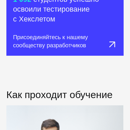
работы веб-приложения.
Вы научитесь диагностировать
работу сайта с помощью Devtools.
Изучите тестирование веб-
приложений с нуля на теории
и практике с&nbsp;первого же
урока. В упражнениях курса
вы будете выполнять проверку
различных страниц, каталогов, форм
и приложений.
Уроки:
Введение
Адаптивность страницы