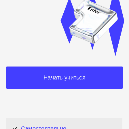
Начать учиться
Cамостоятельно
в любое время
Обратная связь
по урокам
от поддержки Хекслета
Бессрочный онлайн-доступ
к пройденной теории