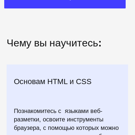
Вы учитесь на курсе
самостоятельно,
он абсолютно бесплатный.
Занимайтесь на сайте в удобное
время и из любой точки мира.
Курс состоит из
15 уроков по основам
тестирования, 14 проверочных тестов
и
13 упражнений
на закрепление
пройденного материала.
В конце курса вас ждут испытания,
где вы на практике сможете