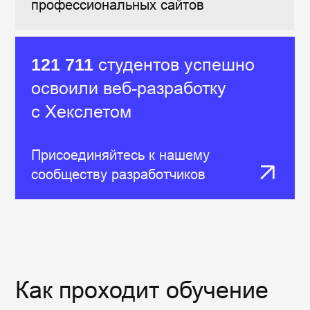
Поддержка и
сообщество
Учитесь вместе
с
единомышленниками и
получайте
помощь от
опытных наставников,
если столкнетесь с трудностями