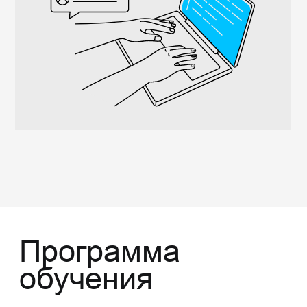
495 ₽
Записаться на курс
+
Наставник и чат группы
+
Нагрузка ~2-3 часа в неделю
+
Доступ к материалам курса навсегда
+
Базовый курс по основам ИИ
+
Базовый курс "Карьера в IT"
+
Итоговый проект
+
Запись вебинара с наставником
Отзывы
участников курса