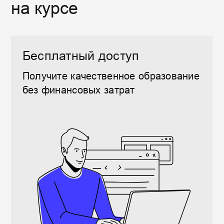
Программа
обучения
62 ЧАСА
ИИ-АССИСТЕНТ
Введение в HTML
Введение в CSS
Инструменты и
публикация
Основы Javascript
Арифметические
операции