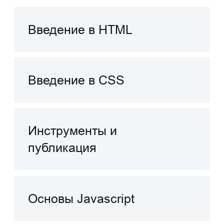
Вопрос-ответ
Какой уровень подготовки
является необходимым для
участия в курсе?
Курс рассчитан на начинающих, однако
является полезным и тем, кто хочет
обновить свои знания в области веб-
разработки.
Смогу ли я создать
полноценный сайт после
завершения курса?