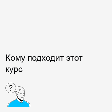
Всем, кто хочет сменить
сферу деятельности
Рассматривающим смену карьеры
и
желающим освоить востребованную
профессию в сфере веб-разработки
Начать обучение
Чему вы научитесь
:
Создание веб-страниц
Освойте HTML и CSS для