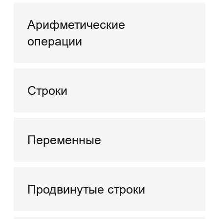
Какова продолжительность
курса?
Какой результат я могу
ожидать по завершении курса?
Поможет ли курс мне найти
работу?
Есть ли возможность
взаимодействовать
с преподавателями или
другими участниками курса?