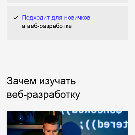
Веб-разработка — это не просто
создание сайтов.
Освоив основные языки веб-разработки,
такие как
,
и
, вы
HTML
CSS
JavaScript
сможете создавать функциональные
и
привлекательные веб-страницы, а
также
управлять данными (data) и
добавлять
интерактивные элементы.
Веб-разработка позволит вам глубже
понять процесс создания современных
веб-сайтов и научит, как быть уверенным
разработчиком, создающим качественные
продукты для пользователей.