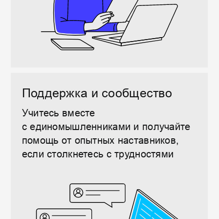
Бесплатно
2-4 недели
65+ уроков
60+ заданий
Записаться на курс
Нагрузка ~2-3 часа в неделю
Доступ к материалам курса навсегда
Базовый курс по основам ИИ
Расширенный
2-4 недели
Итоговый проект
65+ уроков