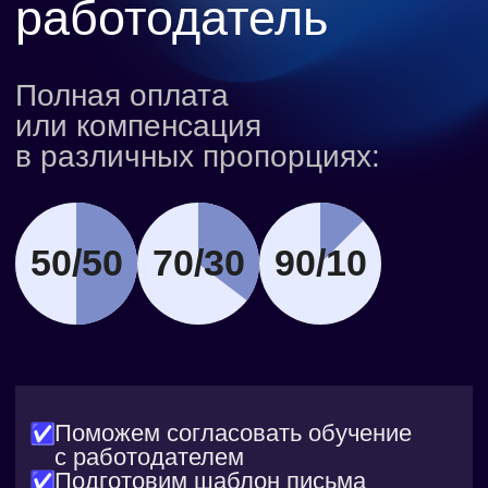
Сокращатель ссылок
Веб-сервис, который преобразует
длинные URL в короткие коды
для быстрого перехода. Сервис
поддерживает генерацию коротких
ссылок, переадресацию при переходе,
хранение данных в PostgreSQL
и опционально сбор статистики
переходов. В процессе разработки
реализована маршрутизация, простая
бизнес-логика, работа с базой данных
и деплой на хостинг
Как проходит
обучение Golang