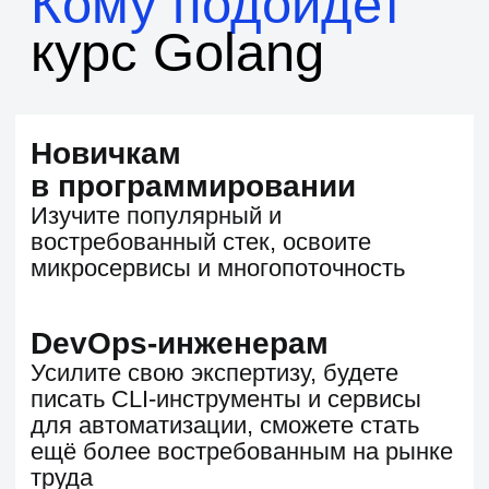
профиль
Расширьте спектр навыков и получите
возможность работать над новыми
проектами
Востребованная
на рынке труда IT-
профессия
Уровень зарплат
GO-разработчиков
*по данным Хабр. Карьеры
105 000 ₽ +
Junior
180 000 ₽ +
Middle