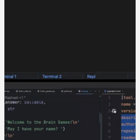
Наши программы
получают
отличные
отзывы
4.6
172 отзыва
4.7
101 отзыв
4.6
144 отзыва
4.5
193 отзыва
4.7
389 отзывов