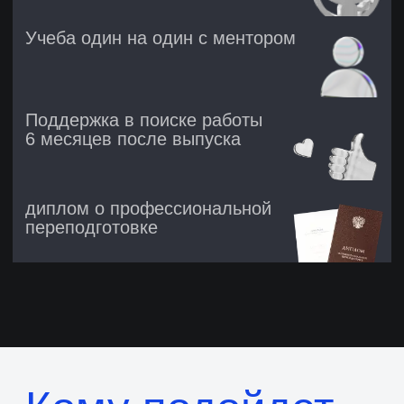
Кому подойдет
курс Golang
Новичкам
в программировании
Изучите популярный и
востребованный стек, освоите
микросервисы и многопоточность
DevOps-инженерам
Усилите свою экспертизу, будете
писать CLI-инструменты и сервисы
для автоматизации, сможете стать
ещё более востребованным на рынке
труда
IT-специалисту,
решившему сменить