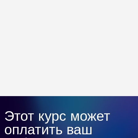
вычет для возврата части суммы
Бесплатная смена программы
Если выбранный курс не подошёл,
вы сможете перейти на другой, без
доплат и сложностей
Разработайте 4
больших проекта
для сильного
портфолио