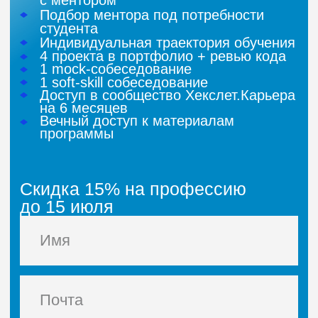
Поможем согласовать обучение
с
работодателем
Подготовим шаблон письма
и
договора
Предоставим счет и
коммерческое
предложение
Подскажем, как
аргументировать
ценность обучения
Записаться на курс