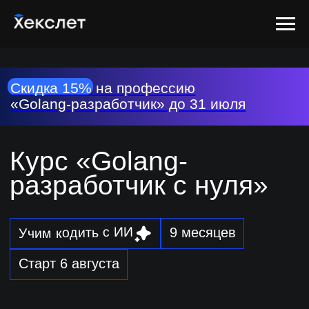
Скидка 15% на профессию
«Golang-разработчик» до 31 июля
Курс «Golang-
разработчик с нуля»
Учим кодить с ИИ
9 месяцев
Старт 6 августа
Освоите Go с нуля, выполните 4 проекта
и научитесь писать код быстрее с ИИ-
агентами. Станете специалистом,
которого хотят видеть в командах
Яндекса, Ozon, Avito и Т-Банка