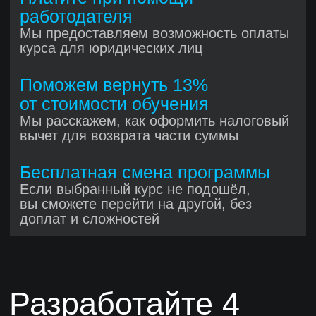
Индивидуальное обучение
с ментором
Учитесь в формате 1 на 1 с опытным
разработчиком: личные созвоны,
разбор вашего кода и персональные
рекомендации. 8 часов общения
с ментором каждый месяц
Учитесь эффективно
с нашей поддержкой
на каждом этапе
Менторы
Опытные разработчики помогут