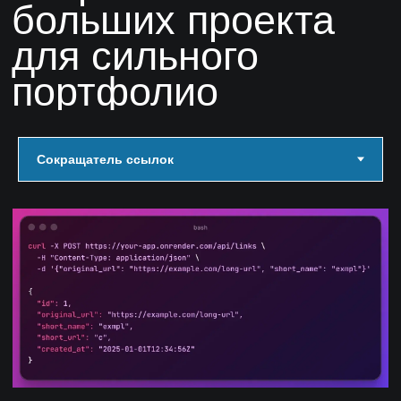
разобраться в сложных моментах,
дадут обратную связь и проведут
ревью проектов
Эксперты научат писать чистый код,
разберут ошибки и помогут
выстроить профессиональное
мышление