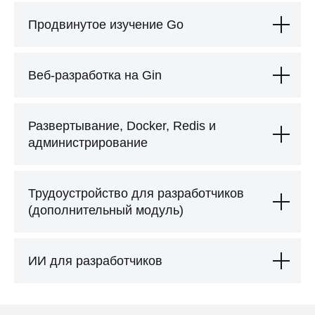
Продвинутое изучение Go
Веб-разработка на Gin
Записаться
Развертывание, Docker, Redis и
администрирование
Оплатить сразу
Вы можете
оплатить программу
и
приступать к обучению
Отправляя форму, вы принимаете
«Соглашение
об обработке персональных данных»
и условия
Трудоустройство для разработчиков
«Оферты»
, а также соглашаетесь с
«Условиями
использования»
(дополнительный модуль)
ИИ для разработчиков