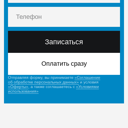
Платите
как удобно
Рассрочка
Рассрочка от 6 до 24 месяцев
или оплата по частям
Сделаем перерыв в учебе
или перенесем дедлайн
В случае непредвиденных обстоятельств
напишите куратору — он подскажет, как
приостановить обучение
Платите при помощи
работодателя
Мы предоставляем возможность оплаты
курса для юридических лиц
Поможем вернуть 13%
от стоимости обучения
Мы расскажем, как оформить налоговый