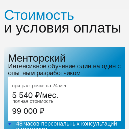
Этот курс может
оплатить ваш
работодатель
Полная оплата
или
компенсация
в
различных пропорциях:
50/50
70/30
90/10