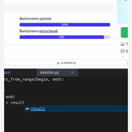
Евгений
Алексей
Ты сталкиваешься с такими
Хекслет хочется вы
проблемами, которые реально
и понятную структу
качают тебя как разработчика. Тут,
и каждого урока. Н
оказывается, проблемы надо
что я выделил для 
решать. Скажу по секрету:
желание Хекслета н
разработчикам платят именно за то,
в корень любой пр
что они решают проблемы, зачастую
и технологии.
нетривиальные, с которыми
не сталкивались раньше.