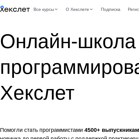
Все курсы
О Хекслете
Подписка
Реги
Онлайн-школа
программиров
Хекслет
Помогли стать программистами
4500+ выпускникам
новичка до первой работы с поддержкой практикующ