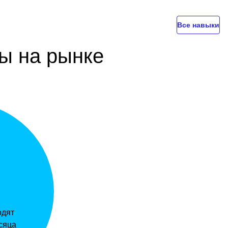
Все навыки
ы на рынке
%
одят
сяца