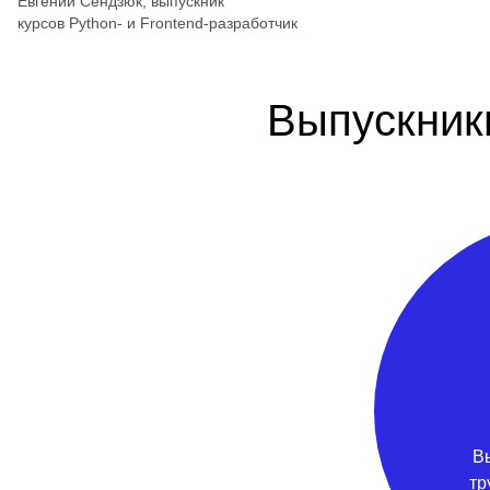
Евгений Сендзюк, выпускник
курсов Python- и Frontend-разработчик
Выпускник
В
тр