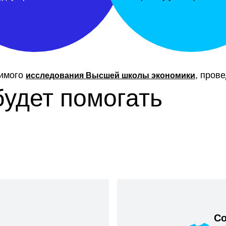
симого
, пров
исследования Высшей школы экономики
будет помогать
Со