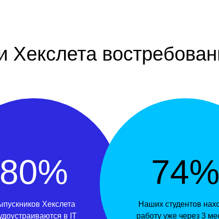
и Хекслета востребован
80%
74
ыпускников Хекслета
Наших студентов нах
удоустраиваются в IT
работу уже через 3 ме