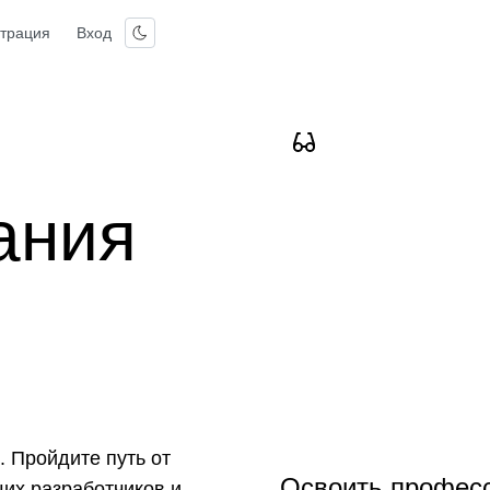
страция
Вход
ания
. Пройдите путь от
Освоить профес
их разработчиков и