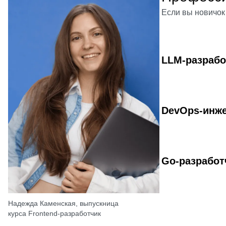
Если вы новичок
LLM-разрабо
DevOps-инже
Go-разработ
Надежда Каменская, выпускница
курса Frontend-разработчик