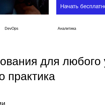
Начать бесплат
DevOps
Аналитика
ования для любого 
о практика
ии