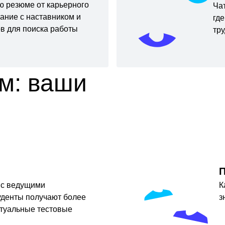
ью резюме от карьерного
Ча
вание с наставником и
гд
в для поиска работы
тр
м: ваши
П
 с ведущими
К
уденты получают более
з
ктуальные тестовые