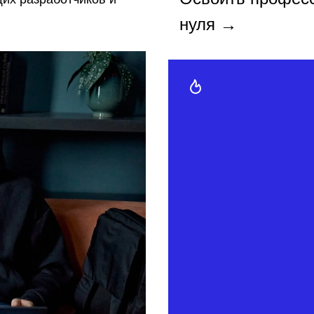
нуля →