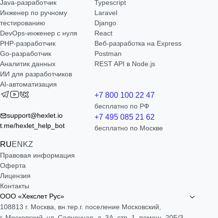
Java-разработчик
Typescript
Инженер по ручному
Laravel
тестированию
Django
DevOps-инженер с нуля
React
РНР-разработчик
Веб-разработка на Express
Go-разработчик
Postman
Аналитик данных
REST API в Node.js
ИИ для разработчиков
AI-автоматизация
+7 800 100 22 47
бесплатно по РФ
support@hexlet.io
+7 495 085 21 62
t.me/hexlet_help_bot
бесплатно по Москве
RU
EN
KZ
Правовая информация
Оферта
Лицензия
Контакты
ООО «Хекслет Рус»
108813 г. Москва, вн.тер.г. поселение Московский,
г. Московский, ул. Солнечная, д. 3А, стр. 1, помещ. 20Б/3