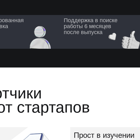
рованная
Поддержка в поиске
вка
работы 6 месяцев
после выпуска
отчики
от стартапов
Прост в изучении