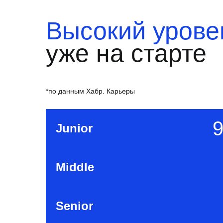
Высокий урове
уже на старте
*по данным Хабр. Карьеры
9
Junior
Middle
Senior