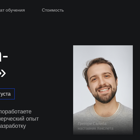
ат обучения
Стоимость
-
»
густа
поработаете
мерческий опыт
Грегори Салиба
разработку
наставник Хекслета