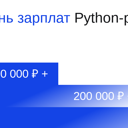
нь зарплат
Python-
0 000 ₽ +
200 000 ₽