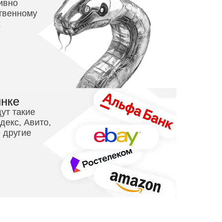
ивно
ственному
х
ынке
ут такие
декс, Авито,
 другие