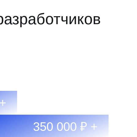
разработчиков
 +
350 000 ₽ +