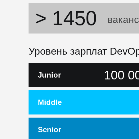
> 1450
ваканс
Уровень зарплат DevO
100 0
Junior
Middle
Senior