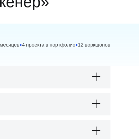
женер»
 месяцев
4 проекта в портфолио
12 воркшопов
ми данных
ть и получать элементы
 типовые задачи обработки