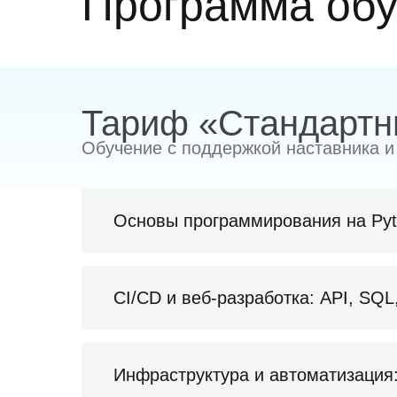
Программа об
Тариф «Стандарт
Обучение с поддержкой наставника и
Основы программирования на Py
Основы Python
CI/CD и веб-разработка: API, SQL
Познакомитесь с синтаксисом Pyt
Разберёте переменные, типы дан
Научитесь писать первые програм
Непрерывная интеграция (CI)
Инфраструктура и автоматизация: 
их локально