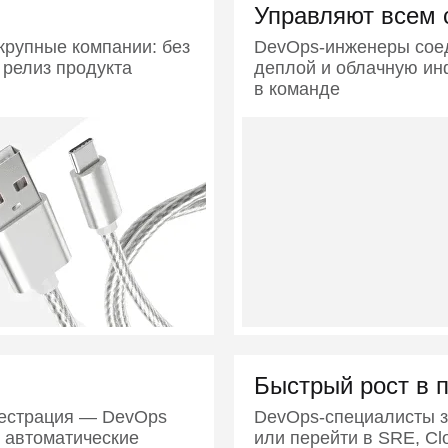
Управляют всем 
крупные компании: без
DevOps-инженеры соед
 релиз продукта
деплой и облачную ин
в команде
Быстрый рост в 
кестрация — DevOps
DevOps-специалисты за
 автоматические
или перейти в SRE, Clo