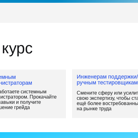
 курс
Инженерам поддержки/
емным
ручным тестировщикам
нистраторам
аботаете системным
Смените сферу или усили
истратором. Прокачайте
свою экспертизу, чтобы ст
навыки и получите
ещё более востребованн
ение грейда
на рынке труда