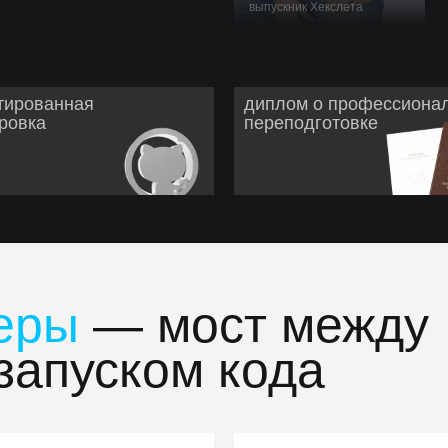
выпускник Хекслета
тированная
диплом о профессиона
ровка
переподготовке
еры
— мост между
запуском кода