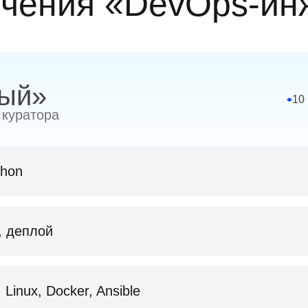
учения «DevOps-ин
ный»
10
 куратора
thon
Списки
, деплой
hon
Освоите работу с коллекция
ных и базовые операции
Научитесь добавлять, изменя
мы и запускать
списка
Основы SQL
Linux, Docker, Ansible
Разберёте перебор списков и
данных