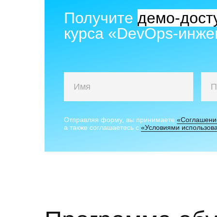
Получите
демо-досту
курса «DevOps-инже
Отправляя форму, вы принимаете
«Соглашени
а также соглашаетесь с
«Условиями использов