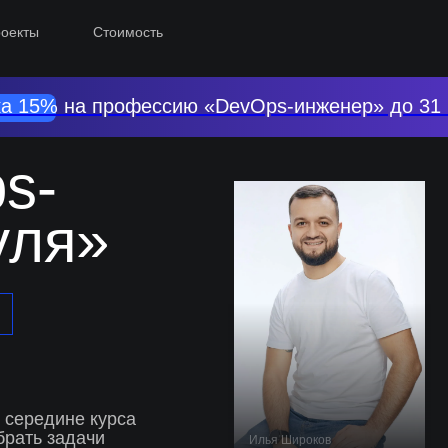
оекты
Стоимость
а 15% на профессию «DevOps-инженер» до 31
s-
уля»
в
 середине курса
брать задачи
Илья Широков