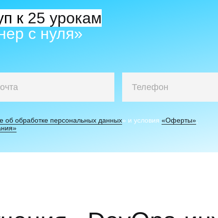
п к
25
урокам
нер с нуля»
е об обработке персональных данных
» и условия
«Оферты»
,
ания»