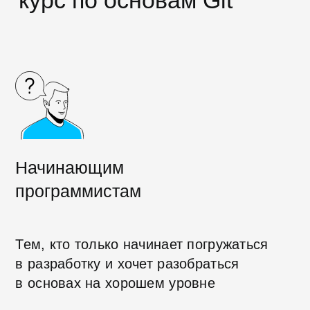
Тестировщикам-
автоматизаторам
Для обнаружения багов, контроля
версий программы, хранения
автотестов, командной работы над
проектом
Аналитикам данных
Пригодится для эффективного
отслеживания хода проекта,