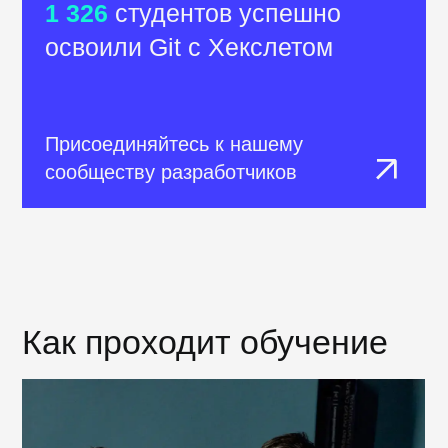
Интеграция с GitHub
Рабочая директория
Анализ сделанных
изменений
Анализ истории изменений
Отмена изменений в рабочей
директории
Отмена коммитов
Изменение последнего
коммита
Индекс
Перемещение по истории
Понимание Git
Игнорирование файлов
Stash
Открытые проекты