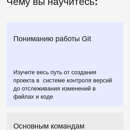
Вы учитесь
самостоятельно,
курс
абсолютно бесплатный. Занимайтесь
на сайте в удобное время и из любой
точки мира.
Курс состоит из
15 уроков по Git, 14
проверочных тестов
и
13 упражнений
на закрепление пройденного
материала.
После прохождения теории вас ждут
испытания, где вы на практике
сможете отработать все полученные
знания.
Во время обучения
можно задавать
вопросы по урокам команде
поддержки Хекслета.
Начать обучение