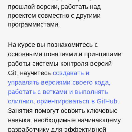
курс по
основам Git
Начинающим
программистам
Тем, кто только начинает погружаться
в
разработку и
хочет разобраться
в
основах на
хорошем уровне
Действующим разработчикам