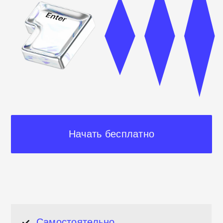
Начать бесплатно
Cамостоятельно
в любое время
Обратная связь
по урокам Git
от поддержки Хекслета
Неограниченный доступ
к пройденной теории