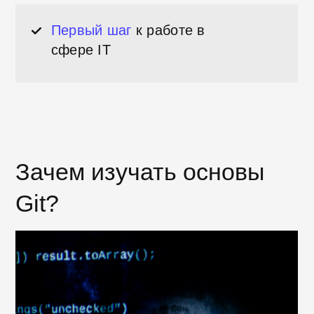
Git – это распределенная система
контроля версий, которая
используется для ведения истории
изменения файлов в проекте.
В Git
можно сравнивать и анализировать
изменения в коде, возвращаться к
прошлой версии, работать над
проектом совместно с другими
программистами.
На курсе вы познакомитесь с
основными понятиями и принципами
работы системы контроля версий
Git,
научитесь
создавать и