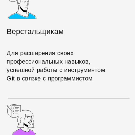
проекта в системе контроля версий
до отслеживания изменений в
файлах и коде
Основным командам
в системе контроля Git
Узнаете самые важные команды, без
которых не обойтись в работе
с файлами в системе контроля
версий
Интеграции с GitHub
Разберетесь, как добавлять
репозитории с кодом на площадку
для хостинга GitHub, работать