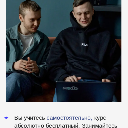
Отзывы о курсах
школы Хекслет
Результат супер!
Благодаря этому
Хотелось бы поблаго
курсу я понял, что быть web-
команду Хекслета за 
разработчиком — это мое
классный продукт, ко
призвание.
Практические задания
мне лично
помог
позволяют закрепить теорию,
продвинуться в проф
а
поддержка сообщества делает
и развиваться в ней:)
обучение намного проще. Теперь
я уверенно создаю сайты
и
работаю с дата на сервере.