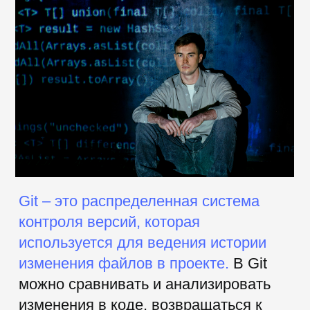
управлять версиями своего кода,
работать с ветками и выполнять
слияния, ориентироваться в GitHub.
Занятия помогут освоить ключевые
навыки, необходимые начинающему
разработчику для эффективной
работы в команде.
Уроки подойдут
начинающим
программистам
, желающим освоить
базовые инструменты разработки и
повысить свою ценность как
специалиста.
Для кого подходит