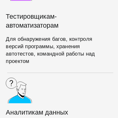
и делиться ими с другими
разработчиками
Работе с OpenSource
проектами
Научитесь работать над проектами
с открытым исходным кодом
на GitHub
1 326
студентов успешно
освоили Git c
Хекслетом
Присоединяйтесь к нашему
сообществу разработчиков