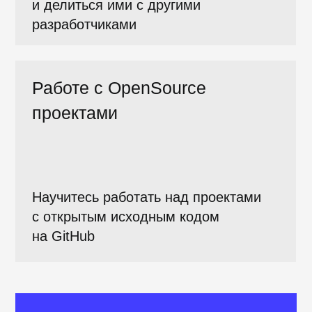
историей изменений файлов,
командной строкой. В итоге
вы научитесь быстро
восстанавливаться после
ошибок, хранить и изучать
историю изменений и вести
совместную разработку. Основы
Git пригодятся, если вы решите
управлять историей исходного
кода и работать с удаленными
репозиториями на GitHub.
Знания, полученные на уроках,
помогут программистам
уверенно работать с кодом
проекта как в одиночку, так
и большими командами.
Темы уроков:
Введение
Рабочий процесс