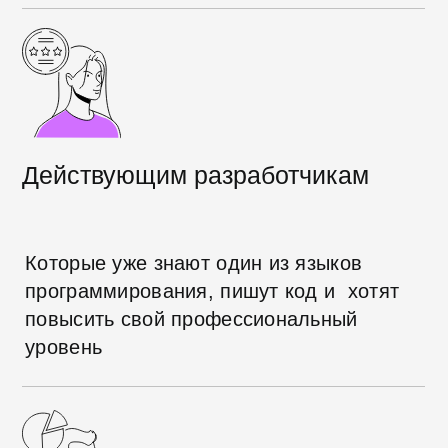
анализа ошибок и проблем,
оценки влияния изменений
на
проект
Начать обучение
Чему вы научитесь
:
Пониманию работы Git
Изучите весь путь от создания