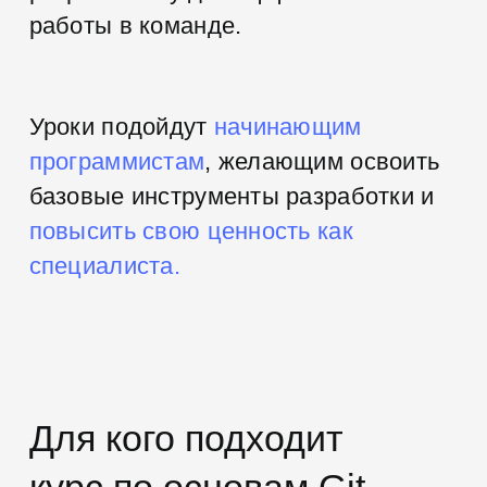
Которые уже знают один из
языков
программирования, пишут код и
хотят
повысить свой профессиональный
уровень
Верстальщикам
Для расширения своих
профессиональных навыков,
успешной работы с
инструментом
Git в
связке с
программистом