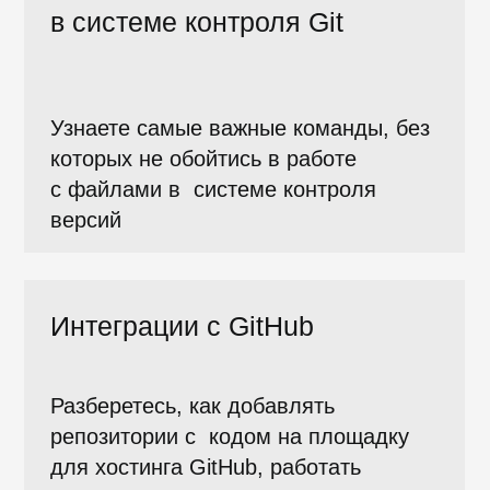
Программа
обучения
18 ЧАСОВ
ИИ-АССИСТЕНТ
Основы Git
15 уроков, 13 упражнений в
тренажере и 4 испытания для
закрепления навыка
Что вы изучите:
На этом курсе вы изучите Git —
систему контроля версий.
Вы узнаете больше о работе
с репозиториями, ветками,