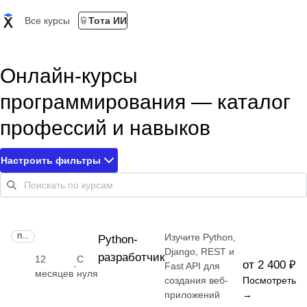
Все курсы
Тота ИИ
Онлайн-курсы
программирования — каталог
профессий и навыков
Настроить фильтры
Изучите Python,
ПРОФЕССИЯ
Python-
Django, REST и
разработчик
12
С
от 2 400 ₽
·
Fast API для
месяцев
нуля
создания веб-
Посмотреть
приложений
→