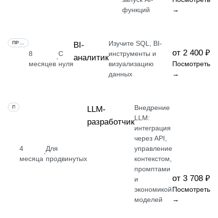
функций
→
Изучите SQL, BI-
ПРОФЕССИЯ
BI-
от 2 400 ₽
8
С
инструменты и
аналитик
·
месяцев
нуля
визуализацию
Посмотреть
данных
→
Внедрение
ПРОФЕССИЯ
LLM-
LLM:
разработчик
интеграция
через API,
4
Для
управление
·
месяца
продвинутых
контекстом,
промптами
от 3 708 ₽
и
экономикой
Посмотреть
моделей
→