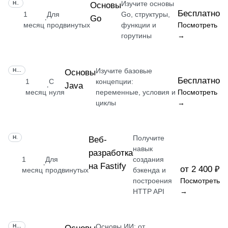
Изучите основы
НАВЫК
Основы
Бесплатно
1
Для
Go, структуры,
Go
·
месяц
продвинутых
функции и
Посмотреть
горутины
→
Изучите базовые
НАВЫК
Основы
Бесплатно
1
С
концепции:
Java
·
месяц
нуля
переменные, условия и
Посмотреть
циклы
→
Получите
НАВЫК
Веб-
навык
разработка
1
Для
создания
·
на Fastify
от 2 400 ₽
месяц
продвинутых
бэкенда и
построения
Посмотреть
HTTP API
→
Основы ИИ: от
НАВЫК