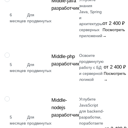
Middle-java
знания
разработчик
Java, Spring
6
Для
·
и
месяцев
продвинутых
от 2 400 ₽
архитектуры
серверных
Посмотреть
приложений
→
Освоите
ПРОФЕССИЯ
Middle-php
продвинутую
разработчик
5
Для
от 2 400 ₽
·
работу с БД
месяцев
продвинутых
и серверной
Посмотреть
логикой
→
Углубите
ПРОФЕССИЯ
Middle-
JavaScript
nodejs
для backend-
разработчик
5
Для
разработки,
·
месяцев
продвинутых
поработаете