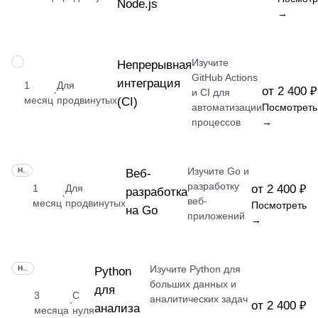
Node.js
→
Изучите
НАВЫК
Непрерывная
GitHub Actions
интеграция
1
Для
от 2 400 ₽
·
и CI для
месяц
продвинутых
(CI)
автоматизации
Посмотреть
процессов
→
Изучите Go и
НАВЫК
Веб-
разработку
1
Для
от 2 400 ₽
разработка
·
веб-
месяц
продвинутых
Посмотреть
на Go
приложений
→
Изучите Python для
НАВЫК
Python
больших данных и
для
3
С
аналитических задач
·
от 2 400 ₽
анализа
месяца
нуля