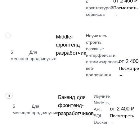
от 2 400 ₽
с
архитектурой
Посмотреть
сервисов
→
Научитесь
ПРОФЕССИЯ
Middle-
строить
фронтенд
сложные
5
Для
разработчик
·
интерфейсы и
месяцев
продвинутых
от 2 400
оптимизировать
веб-
Посмотре
приложения
→
Изучите
ПРОФЕССИЯ
Бэкенд для
Node.js,
фронтенд-
5
Для
от 2 400 ₽
·
API,
месяцев
продвинутых
разработчиков
SQL,
Посмотреть
Docker
→