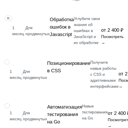
Углубите свои
НАВЫК
Обработка
знания об
ошибок в
1
Для
от 2 400 ₽
·
ошибках в
месяц
продвинутых
Javascript
JavaScript и
Посмотреть
их обработке
→
Получите
НАВЫК
Позиционирование
навык работы
в CSS
1
Для
от 2
·
с CSS и
месяц
продвинутых
адаптивными
Посм
интерфейсами
→
Навык
НАВЫК
Автоматизация
тестирования
1
Для
от 2 400 
тестирования
·
на Go
месяц
продвинутых
Посмотрет
на Go
→