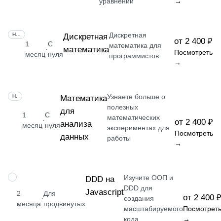
уравнений
→
Дискретная
НАВЫК
Дискретная
от 2 400 ₽
1
С
математика для
математика
·
Посмотреть
месяц
нуля
программистов
→
Узнаете больше о
НАВЫК
Математика
полезных
для
1
С
математических
·
от 2 400 ₽
анализа
месяц
нуля
экспериментах для
Посмотреть
данных
работы
→
Изучите ООП и
НАВЫК
DDD на
DDD для
Javascript
2
Для
от 2 400 
·
создания
месяца
продвинутых
масштабируемого
Посмотрет
кода
→