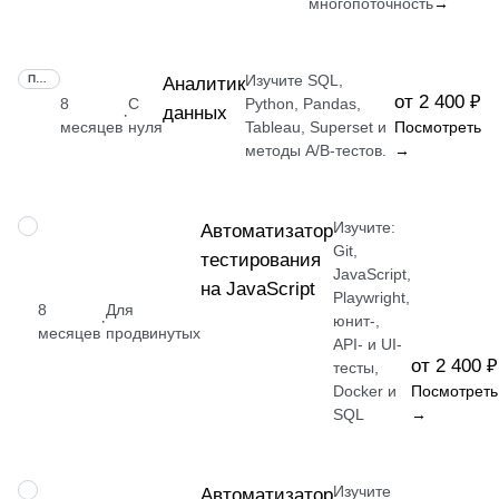
многопоточность
→
Изучите SQL,
ПРОФЕССИЯ
Аналитик
от 2 400 ₽
8
С
Python, Pandas,
данных
·
месяцев
нуля
Tableau, Superset и
Посмотреть
методы A/B-тестов.
→
Изучите:
ПРОФЕССИЯ
Автоматизатор
Git,
тестирования
JavaScript,
на JavaScript
Playwright,
8
Для
·
юнит-,
месяцев
продвинутых
API- и UI-
от 2 400 ₽
тесты,
Docker и
Посмотреть
SQL
→
Изучите
ПРОФЕССИЯ
Автоматизатор