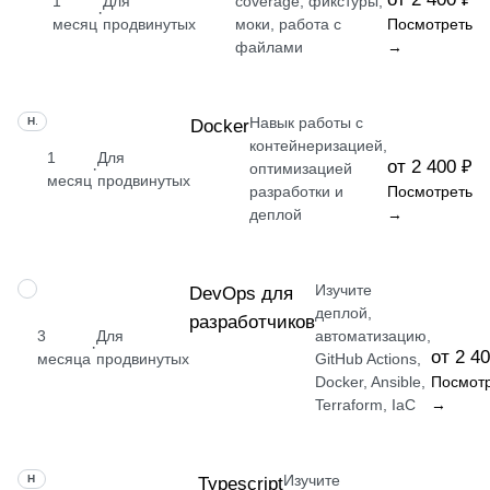
1
Для
coverage, фикстуры,
·
месяц
продвинутых
моки, работа с
Посмотреть
файлами
→
Навык работы с
НАВЫК
Docker
контейнеризацией,
1
Для
от 2 400 ₽
·
оптимизацией
месяц
продвинутых
разработки и
Посмотреть
деплой
→
Изучите
ПРОФЕССИЯ
DevOps для
деплой,
разработчиков
3
Для
автоматизацию,
·
от 2 4
месяца
продвинутых
GitHub Actions,
Docker, Ansible,
Посмот
Terraform, IaC
→
Изучите
НАВЫК
Typescript