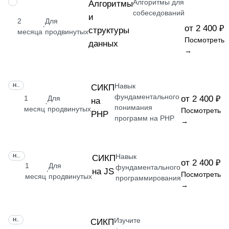
Алгоритмы для
НАВЫК
Алгоритмы
собеседований
и
2
Для
·
от 2 400 ₽
структуры
месяца
продвинутых
Посмотреть
данных
→
Навык
НАВЫК
СИКП
фундаментального
1
Для
от 2 400 ₽
на
·
понимания
месяц
продвинутых
Посмотреть
PHP
программ на PHP
→
Навык
НАВЫК
СИКП
от 2 400 ₽
1
Для
фундаментального
на JS
·
Посмотреть
месяц
продвинутых
программирования
→
Изучите
НАВЫК
СИКП