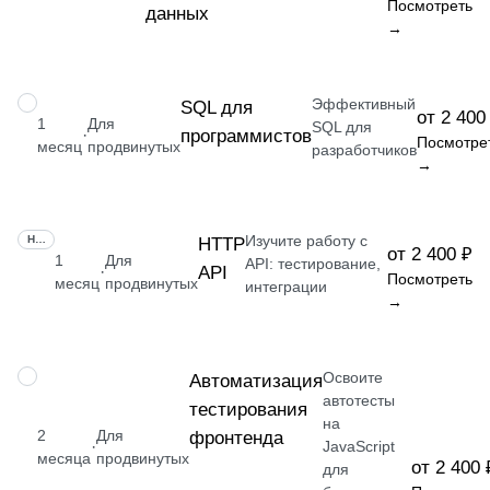
Посмотреть
данных
→
Эффективный
НАВЫК
SQL для
от 2 400
1
Для
SQL для
программистов
·
Посмотре
месяц
продвинутых
разработчиков
→
Изучите работу с
НАВЫК
HTTP
от 2 400 ₽
1
Для
API: тестирование,
API
·
Посмотреть
месяц
продвинутых
интеграции
→
Освоите
НАВЫК
Автоматизация
автотесты
тестирования
на
2
Для
фронтенда
·
JavaScript
месяца
продвинутых
от 2 400 
для