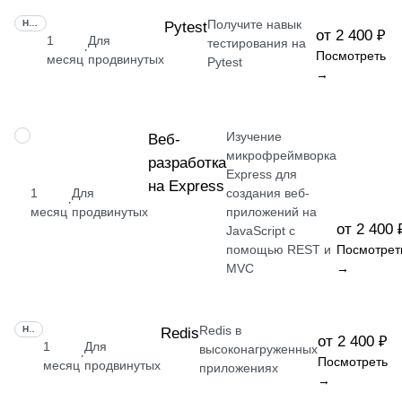
Получите навык
НАВЫК
Pytest
от 2 400 ₽
1
Для
тестирования на
·
Посмотреть
месяц
продвинутых
Pytest
→
Изучение
НАВЫК
Веб-
микрофреймворка
разработка
Express для
на Express
1
Для
создания веб-
·
месяц
продвинутых
приложений на
от 2 400 
JavaScript с
помощью REST и
Посмотрет
MVC
→
Redis в
НАВЫК
Redis
от 2 400 ₽
1
Для
высоконагруженных
·
Посмотреть
месяц
продвинутых
приложениях
→