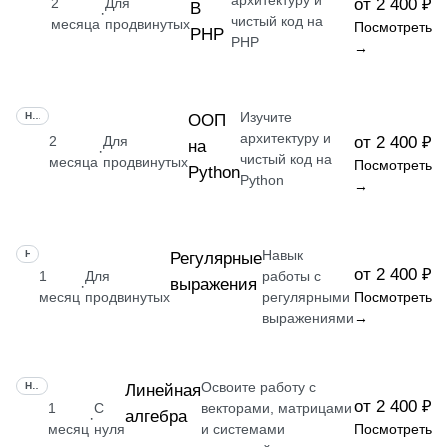
архитектуру и
2
Для
от 2 400 ₽
В
·
чистый код на
месяца
продвинутых
Посмотреть
PHP
PHP
→
Изучите
НАВЫК
ООП
архитектуру и
2
Для
от 2 400 ₽
на
·
чистый код на
месяца
продвинутых
Посмотреть
Python
Python
→
Навык
НАВЫК
Регулярные
от 2 400 ₽
1
Для
работы с
выражения
·
месяц
продвинутых
регулярными
Посмотреть
выражениями
→
Освоите работу с
НАВЫК
Линейная
от 2 400 ₽
1
С
векторами, матрицами
алгебра
·
месяц
нуля
и системами
Посмотреть