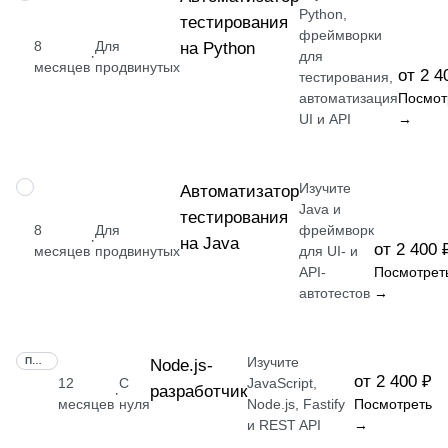
Python,
тестирования
фреймворки
8
Для
на Python
·
для
месяцев
продвинутых
от 2 4
тестирования,
автоматизация
Посмот
UI и API
→
Изучите
ПРОФЕССИЯ
Автоматизатор
Java и
тестирования
8
Для
фреймворк
·
на Java
от 2 400 
месяцев
продвинутых
для UI- и
API-
Посмотрет
автотестов
→
Изучите
ПРОФЕССИЯ
Node.js-
от 2 400 ₽
12
С
JavaScript,
разработчик
·
месяцев
нуля
Node.js, Fastify
Посмотреть
и REST API
→