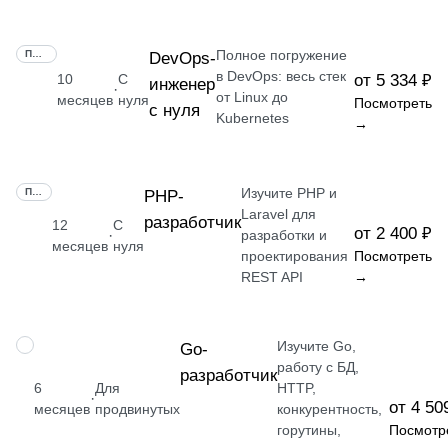
Полное погружение
ПРОФЕССИЯ
DevOps-
в DevOps: весь стек
10
С
от 5 334 ₽
инженер
·
от Linux до
месяцев
нуля
Посмотреть
с нуля
Kubernetes
→
Изучите PHP и
ПРОФЕССИЯ
РНР-
Laravel для
разработчик
12
С
от 2 400 ₽
·
разработки и
месяцев
нуля
проектирования
Посмотреть
REST API
→
Изучите Go,
ПРОФЕССИЯ
Go-
работу с БД,
разработчик
6
Для
HTTP,
·
от 4 50
месяцев
продвинутых
конкурентность,
горутины,
Посмотр