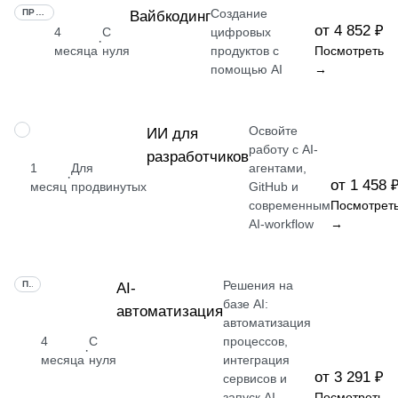
Создание
ПРОФЕССИЯ
Вайбкодинг
от 4 852 ₽
4
С
цифровых
·
месяца
нуля
продуктов с
Посмотреть
помощью AI
→
Освойте
ПРОФЕССИЯ
ИИ для
работу с AI-
разработчиков
1
Для
агентами,
·
от 1 458 
месяц
продвинутых
GitHub и
современным
Посмотрет
AI-workflow
→
Решения на
ПРОФЕССИЯ
AI-
базе AI:
автоматизация
автоматизация
4
С
процессов,
·
месяца
нуля
интеграция
от 3 291 ₽
сервисов и
запуск AI-
Посмотреть