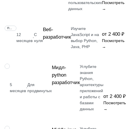
пользовательских
Посмотреть
данных
→
Изучите
ПРОФЕССИЯ
Веб-
от 2 400 ₽
12
С
JavaScript и на
разработчик
·
месяцев
нуля
выбор Python,
Посмотреть
Java, PHP
→
Углубите
ПРОФЕССИЯ
Мидл-
знания
python
Python,
разработчик
5
Для
архитектуры
·
месяцев
продвинутых
приложений
от 2 400 ₽
и работы с
базами
Посмотреть
данных
→
Углубите
ПРОФЕССИЯ