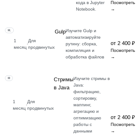
кода в Jupyter
Посмотреть
Notebook.
→
Изучите Gulp и
НАВЫК
Gulp
автоматизируйте
1
Для
от 2 400 ₽
·
рутину: сборка,
месяц
продвинутых
компиляция и
Посмотреть
обработка файлов
→
Изучите стримы в
НАВЫК
Стримы
Java:
в Java
фильтрацию,
сортировку,
1
Для
·
маппинг,
месяц
продвинутых
агрегацию и
от 2 400 ₽
оптимизацию
работы с
Посмотреть
данными
→