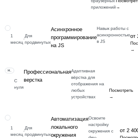
браузерных
Посмотрет
приложений
→
Навык работы с
НАВЫК
Асинхронное
асинхронностью
1
Для
от 
программирование
·
в JS
месяц
продвинутых
Пос
на JS
→
Адаптивная
НАВЫК
Профессиональная
вёрстка для
верстка
С
отображения на
нуля
любых
Посмотреть
устройствах
→
Освоите
НАВЫК
Автоматизация
настройку
локального
1
Для
от 2 40
·
окружения с
месяц
продвинутых
окружения
dev-
Посмотр