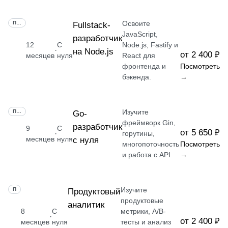
Освоите
ПРОФЕССИЯ
Fullstack-
JavaScript,
разработчик
12
С
Node.js, Fastify и
·
на Node.js
от 2 400 ₽
месяцев
нуля
React для
фронтенда и
Посмотреть
бэкенда.
→
Изучите
ПРОФЕССИЯ
Go-
фреймворк Gin,
разработчик
9
С
от 5 650 ₽
·
горутины,
месяцев
нуля
с нуля
многопоточность
Посмотреть
и работа с API
→
Изучите
ПРОФЕССИЯ
Продуктовый
продуктовые
аналитик
8
С
метрики, A/B-
·
от 2 400 ₽
месяцев
нуля
тесты и анализ