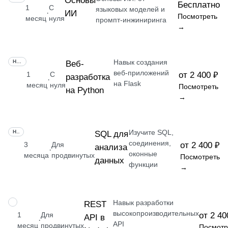
Основы
Бесплатно
1
С
языковых моделей и
ИИ
·
Посмотреть
месяц
нуля
промпт-инжиниринга
→
Навык создания
НАВЫК
Веб-
веб-приложений
1
С
от 2 400 ₽
разработка
·
на Flask
месяц
нуля
Посмотреть
на Python
→
Изучите SQL,
НАВЫК
SQL для
соединения,
3
Для
от 2 400 ₽
анализа
·
оконные
месяца
продвинутых
Посмотреть
данных
функции
→
Навык разработки
НАВЫК
REST
высокопроизводительных
1
Для
от 2 40
API в
·
API
месяц
продвинутых
Посмотр