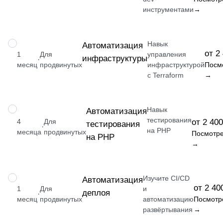
инструментами
→
Навык
НАВЫК
Автоматизация
от 2
1
Для
управления
инфраструктуры
·
месяц
продвинутых
инфраструктурой
Посм
с Terraform
→
Навык
НАВЫК
Автоматизация
тестирования
4
Для
от 2 400
тестирования
·
на PHP
месяца
продвинутых
Посмотре
на PHP
→
Изучите CI/CD
НАВЫК
Автоматизация
от 2 40
1
Для
и
деплоя
·
месяц
продвинутых
автоматизацию
Посмотр
развёртывания
→