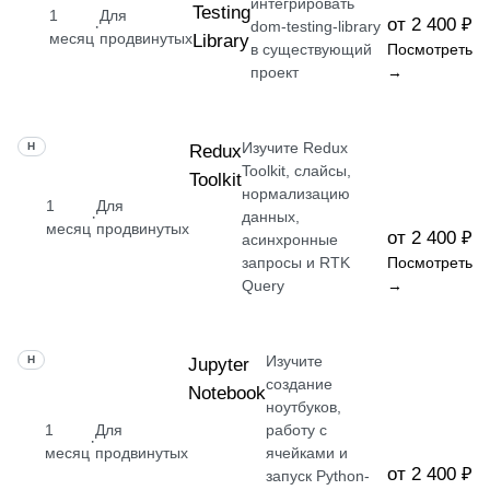
интегрировать
Testing
1
Для
от 2 400 ₽
·
dom-testing-library
месяц
продвинутых
Library
в существующий
Посмотреть
проект
→
Изучите Redux
НАВЫК
Redux
Toolkit, слайсы,
Toolkit
нормализацию
1
Для
·
данных,
месяц
продвинутых
от 2 400 ₽
асинхронные
запросы и RTK
Посмотреть
Query
→
Изучите
НАВЫК
Jupyter
создание
Notebook
ноутбуков,
1
Для
работу с
·
месяц
продвинутых
ячейками и
от 2 400 ₽
запуск Python-