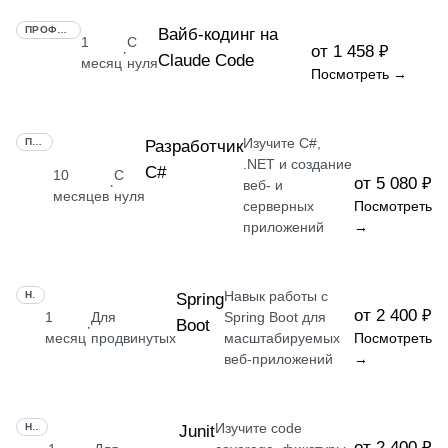
ПРОФЕССИЯ
Вайб-кодинг на
1
С
от 1 458 ₽
·
Claude Code
месяц
нуля
Посмотреть →
Изучите C#,
ПРОФЕССИЯ
Разработчик
.NET и создание
C#
10
С
от 5 080 ₽
·
веб- и
месяцев
нуля
серверных
Посмотреть
приложений
→
Навык работы с
НАВЫК
Spring
от 2 400 ₽
1
Для
Spring Boot для
Boot
·
месяц
продвинутых
масштабируемых
Посмотреть
веб-приложений
→
Изучите code
НАВЫК
Junit
от 2 400 ₽