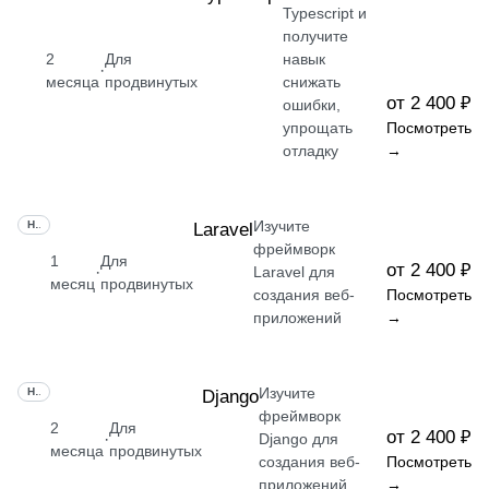
Typescript и
получите
2
Для
навык
·
месяца
продвинутых
снижать
от 2 400 ₽
ошибки,
упрощать
Посмотреть
отладку
→
Изучите
НАВЫК
Laravel
фреймворк
1
Для
от 2 400 ₽
·
Laravel для
месяц
продвинутых
создания веб-
Посмотреть
приложений
→
Изучите
НАВЫК
Django
фреймворк
2
Для
от 2 400 ₽
·
Django для
месяца
продвинутых
создания веб-
Посмотреть
приложений
→