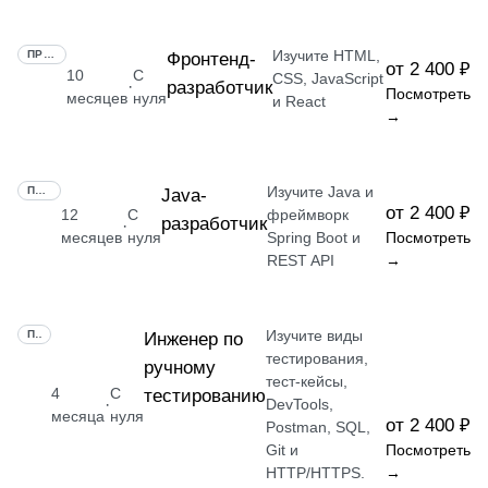
Изучите HTML,
ПРОФЕССИЯ
Фронтенд-
от 2 400 ₽
10
С
CSS, JavaScript
разработчик
·
Посмотреть
месяцев
нуля
и React
→
Изучите Java и
ПРОФЕССИЯ
Java-
от 2 400 ₽
12
С
фреймворк
разработчик
·
месяцев
нуля
Spring Boot и
Посмотреть
REST API
→
Изучите виды
ПРОФЕССИЯ
Инженер по
тестирования,
ручному
тест-кейсы,
4
С
тестированию
·
DevTools,
месяца
нуля
от 2 400 ₽
Postman, SQL,
Git и
Посмотреть
HTTP/HTTPS.
→