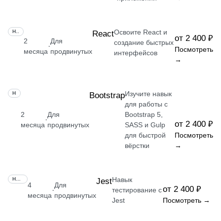
Освоите React и
НАВЫК
React
от 2 400 ₽
2
Для
создание быстрых
·
Посмотреть
месяца
продвинутых
интерфейсов
→
Изучите навык
НАВЫК
Bootstrap
для работы с
2
Для
Bootstrap 5,
·
от 2 400 ₽
месяца
продвинутых
SASS и Gulp
для быстрой
Посмотреть
вёрстки
→
Навык
НАВЫК
Jest
4
Для
от 2 400 ₽
·
тестирование с
месяца
продвинутых
Jest
Посмотреть →