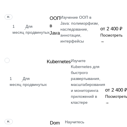
Изучение ООП в
НАВЫК
ООП
Java: полиморфизм,
в
1
Для
от 2 400 ₽
·
наследование,
месяц
продвинутых
Java
аннотации,
Посмотреть
интерфейсы
→
Изучите
НАВЫК
Kubernetes
Kubernetes для
быстрого
1
Для
развертывания,
·
месяц
продвинутых
масштабирования
от 2 400 
и мониторинга
приложений в
Посмотрет
кластере
→
Научитесь
НАВЫК
Dom