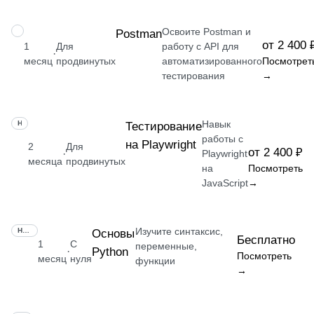
Освоите Postman и
НАВЫК
Postman
от 2 400 
1
Для
работу с API для
·
месяц
продвинутых
автоматизированного
Посмотрет
тестирования
→
Навык
НАВЫК
Тестирование
работы с
на Playwright
2
Для
от 2 400 ₽
·
Playwright
месяца
продвинутых
на
Посмотреть
JavaScript
→
Изучите синтаксис,
НАВЫК
Основы
Бесплатно
1
С
переменные,
Python
·
Посмотреть
месяц
нуля
функции
→