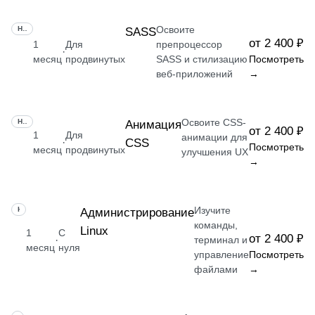
Освоите
НАВЫК
SASS
от 2 400 ₽
1
Для
препроцессор
·
месяц
продвинутых
SASS и стилизацию
Посмотреть
веб-приложений
→
Освоите CSS-
НАВЫК
Анимация
от 2 400 ₽
1
Для
анимации для
CSS
·
Посмотреть
месяц
продвинутых
улучшения UX
→
Изучите
НАВЫК
Администрирование
команды,
Linux
1
С
от 2 400 ₽
·
терминал и
месяц
нуля
управление
Посмотреть
файлами
→