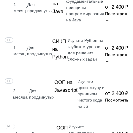
фундаментальные
на
1
Для
от 2 400 ₽
·
принципы
месяц
продвинутых
Java
программирования
Посмотреть
на Java
→
Изучите Python на
НАВЫК
СИКП
глубоком уровне
1
Для
от 2 400 ₽
на
·
для решения
месяц
продвинутых
Посмотреть
Python
сложных задач
→
Изучите
НАВЫК
ООП на
архитектуру и
Javascript
2
Для
от 2 400 ₽
·
принципы
месяца
продвинутых
чистого кода
Посмотреть
на JS
→
Изучите
НАВЫК
ООП