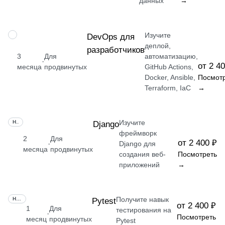
данных
→
Изучите
ПРОФЕССИЯ
DevOps для
деплой,
разработчиков
3
Для
автоматизацию,
·
от 2 4
месяца
продвинутых
GitHub Actions,
Docker, Ansible,
Посмот
Terraform, IaC
→
Изучите
НАВЫК
Django
фреймворк
2
Для
от 2 400 ₽
·
Django для
месяца
продвинутых
создания веб-
Посмотреть
приложений
→
Получите навык
НАВЫК
Pytest
от 2 400 ₽
1
Для
тестирования на
·
Посмотреть
месяц
продвинутых
Pytest