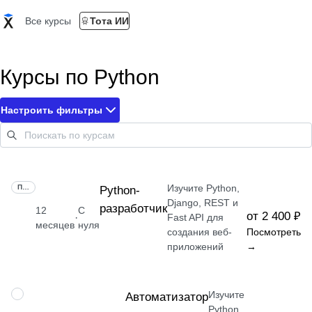
Все курсы
Тота ИИ
Курсы по Python
Настроить фильтры
Изучите Python,
ПРОФЕССИЯ
Python-
Django, REST и
разработчик
12
С
от 2 400 ₽
·
Fast API для
месяцев
нуля
создания веб-
Посмотреть
приложений
→
Изучите
ПРОФЕССИЯ
Автоматизатор
Python,