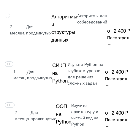
Алгоритмы для
НАВЫК
Алгоритмы
собеседований
и
2
Для
·
от 2 400 ₽
структуры
месяца
продвинутых
Посмотреть
данных
→
Изучите Python на
НАВЫК
СИКП
глубоком уровне
1
Для
от 2 400 ₽
на
·
для решения
месяц
продвинутых
Посмотреть
Python
сложных задач
→
Изучите
НАВЫК
ООП
архитектуру и
2
Для
от 2 400 ₽
на
·
чистый код на
месяца
продвинутых
Посмотреть
Python
Python
→