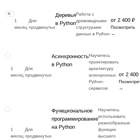
Работа с
НАВЫК
Деревья
от 2 400 ₽
1
Для
древовидными
в Python
·
месяц
продвинутых
структурами
Посмотреть
данных в Python
→
Научитесь
НАВЫК
Асинхронность
проектировать
в Python
1
Для
архитектуру
·
от 2 400
месяц
продвинутых
асинхронных
Python-
Посмотре
сервисов
→
Научитесь
НАВЫК
Функциональное
использовать
программирование
разнообразные
на Python
1
Для
функции
·
месяц
продвинутых
высшего