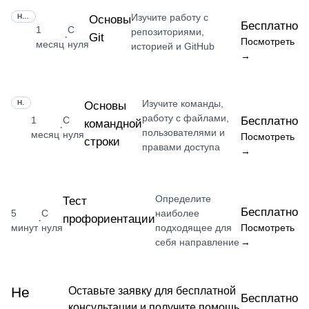
Изучите работу с
НАВЫК
Основы
Бесплатно
1
С
репозиториями,
Git
·
Посмотреть
месяц
нуля
историей и GitHub
→
Изучите команды,
НАВЫК
Основы
работу с файлами,
1
С
Бесплатно
командной
·
пользователями и
месяц
нуля
Посмотреть
строки
правами доступа
→
Определите
Тест
Бесплатно
5
С
наиболее
профориентации
·
минут
нуля
подходящее для
Посмотреть
себя направление
→
Не
Оставьте заявку для бесплатной
Бесплатно
консультации и получите помощь