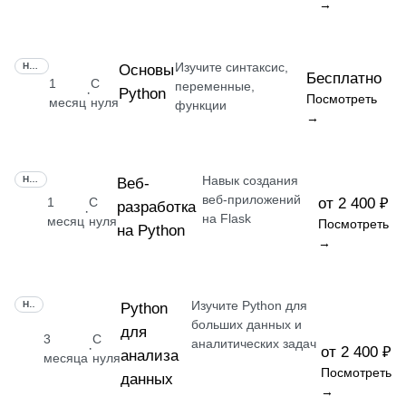
→
Изучите синтаксис,
НАВЫК
Основы
Бесплатно
1
С
переменные,
Python
·
Посмотреть
месяц
нуля
функции
→
Навык создания
НАВЫК
Веб-
веб-приложений
1
С
от 2 400 ₽
разработка
·
на Flask
месяц
нуля
Посмотреть
на Python
→
Изучите Python для
НАВЫК
Python
больших данных и
для
3
С
аналитических задач
·
от 2 400 ₽
анализа
месяца
нуля
Посмотреть
данных
→