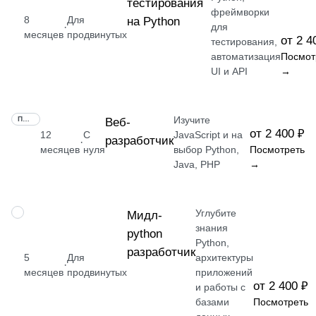
тестирования
фреймворки
8
Для
на Python
·
для
месяцев
продвинутых
от 2 4
тестирования,
автоматизация
Посмот
UI и API
→
Изучите
ПРОФЕССИЯ
Веб-
от 2 400 ₽
12
С
JavaScript и на
разработчик
·
месяцев
нуля
выбор Python,
Посмотреть
Java, PHP
→
Углубите
ПРОФЕССИЯ
Мидл-
знания
python
Python,
разработчик
5
Для
архитектуры
·
месяцев
продвинутых
приложений
от 2 400 ₽
и работы с
базами
Посмотреть