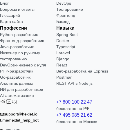
Блог
DevOps
Вопросы и ответы
Тестирование
Глоссарий
Фронтенд
Карта сайта
Бэкенд
Профессии
Навыки
Python-разработчик
Spring Boot
Фронтенд-разработчик
Docker
Java-разработчик
Typescript
Инженер по ручному
Laravel
тестированию
Django
DevOps-инженер с нуля
React
РНР-разработчик
Веб-разработка на Express
Go-разработчик
Postman
Аналитик данных
REST API в Node.js
ИИ для разработчиков
AI-автоматизация
+7 800 100 22 47
бесплатно по РФ
support@hexlet.io
+7 495 085 21 62
t.me/hexlet_help_bot
бесплатно по Москве