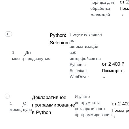
от 2
порядка для
обработки
Посм
коллекций
→
Получите знания
НАВЫК
Python:
по
Selenium
автоматизации
1
Для
веб-
·
месяц
продвинутых
интерфейсов на
от 2 400 ₽
Python с
Selenium
Посмотреть
WebDriver
→
Изучите
НАВЫК
Декларативное
инструменты
1
С
от 2 40
программирование
·
декларативного
месяц
нуля
Посмотр
в Python
программирования
→