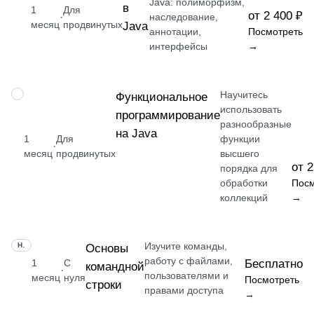
Java: полиморфизм,
в
1
Для
от 2 400 ₽
·
наследование,
месяц
продвинутых
Java
аннотации,
Посмотреть
интерфейсы
→
Научитесь
НАВЫК
Функциональное
использовать
программирование
разнообразные
на Java
1
Для
функции
·
месяц
продвинутых
высшего
от 2
порядка для
обработки
Посм
коллекций
→
Изучите команды,
НАВЫК
Основы
работу с файлами,
1
С
Бесплатно
командной
·
пользователями и
месяц
нуля
Посмотреть
строки
правами доступа
→