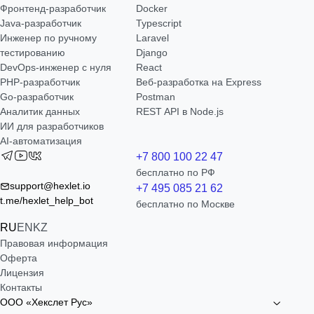
Фронтенд-разработчик
Docker
Java-разработчик
Typescript
Инженер по ручному
Laravel
тестированию
Django
DevOps-инженер с нуля
React
РНР-разработчик
Веб-разработка на Express
Go-разработчик
Postman
Аналитик данных
REST API в Node.js
ИИ для разработчиков
AI-автоматизация
+7 800 100 22 47
бесплатно по РФ
support@hexlet.io
+7 495 085 21 62
t.me/hexlet_help_bot
бесплатно по Москве
RU
EN
KZ
Правовая информация
Оферта
Лицензия
Контакты
ООО «Хекслет Рус»