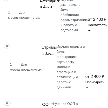
Дженерики
дженерики в
в Java
Java:
1
Для
·
обобщения,
месяц
продвинутых
от 2 400 ₽
параметризацию
и работу с
Посмотреть
подтипами
→
Изучите стримы в
НАВЫК
Стримы
Java:
в Java
фильтрацию,
сортировку,
1
Для
·
маппинг,
месяц
продвинутых
агрегацию и
от 2 400 ₽
оптимизацию
работы с
Посмотреть
данными
→
Изучение ООП в
НАВЫК
ООП