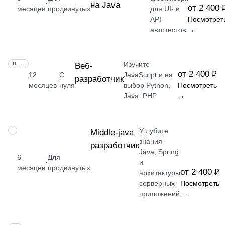
·
на Java
от 2 400 
месяцев
продвинутых
для UI- и
API-
Посмотрет
автотестов
→
Изучите
ПРОФЕССИЯ
Веб-
от 2 400 ₽
12
С
JavaScript и на
разработчик
·
месяцев
нуля
выбор Python,
Посмотреть
Java, PHP
→
Углубите
ПРОФЕССИЯ
Middle-java
знания
разработчик
Java, Spring
6
Для
·
и
месяцев
продвинутых
от 2 400 ₽
архитектуры
серверных
Посмотреть
приложений
→