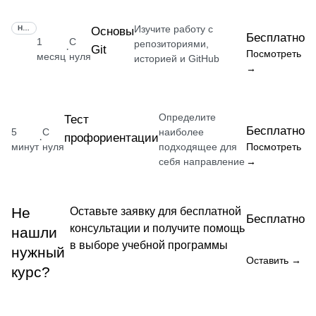
Изучите работу с
НАВЫК
Основы
Бесплатно
1
С
репозиториями,
Git
·
Посмотреть
месяц
нуля
историей и GitHub
→
Определите
Тест
Бесплатно
5
С
наиболее
профориентации
·
минут
нуля
подходящее для
Посмотреть
себя направление
→
Не
Оставьте заявку для бесплатной
Бесплатно
консультации и получите помощь
нашли
в выборе учебной программы
нужный
Оставить →
курс?