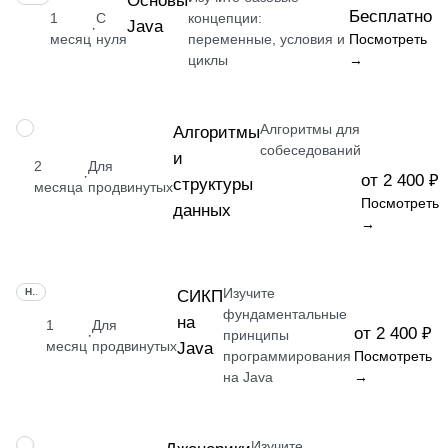
Основы
Бесплатно
1
С
концепции:
Java
·
месяц
нуля
переменные, условия и
Посмотреть
циклы
→
Алгоритмы для
НАВЫК
Алгоритмы
собеседований
и
2
Для
·
от 2 400 ₽
структуры
месяца
продвинутых
Посмотреть
данных
→
Изучите
НАВЫК
СИКП
фундаментальные
на
1
Для
от 2 400 ₽
·
принципы
месяц
продвинутых
Java
программирования
Посмотреть
на Java
→
Изучите
НАВЫК