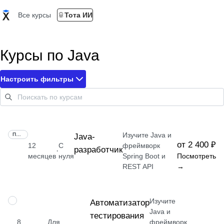
Все курсы
Тота ИИ
Курсы по Java
Настроить фильтры
Изучите Java и
ПРОФЕССИЯ
Java-
от 2 400 ₽
12
С
фреймворк
разработчик
·
месяцев
нуля
Spring Boot и
Посмотреть
REST API
→
Изучите
ПРОФЕССИЯ
Автоматизатор
Java и
тестирования
8
Для
фреймворк