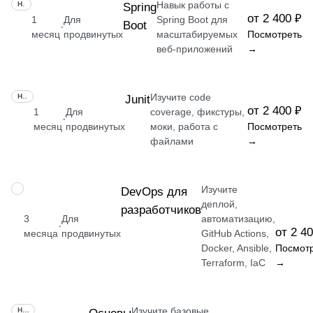
Навык работы с
НАВЫК
Spring
от 2 400 ₽
1
Для
Spring Boot для
Boot
·
месяц
продвинутых
масштабируемых
Посмотреть
веб-приложений
→
Изучите code
НАВЫК
Junit
от 2 400 ₽
1
Для
coverage, фикстуры,
·
месяц
продвинутых
моки, работа с
Посмотреть
файлами
→
Изучите
ПРОФЕССИЯ
DevOps для
деплой,
разработчиков
3
Для
автоматизацию,
·
от 2 4
месяца
продвинутых
GitHub Actions,
Docker, Ansible,
Посмот
Terraform, IaC
→
Изучите базовые
НАВЫК