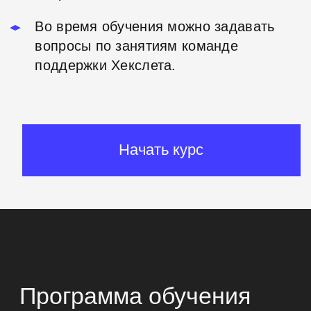
В итоге вы научитесь манипулировать
файловой системой, освоите концепцию
пайплайна и потоков, сможете управлять
пользователями и их правами доступа.
Основы командной строки пригодятся,
если вы решите найти и отредактировать
файлы, установить новую программу или
выполнить ее от имени другого
пользователя.
Этот курс подойдет всем, кто знакомится
с *NIX-системами (Linux, MacOS) и хочет
упростить работу с файлами и
программами.
Чему научитесь: