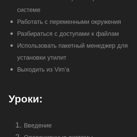
Отзывы студентов
курса
Результат супер!
Благодаря
Хотелось бы поблаго
этому курсу я понял, что быть
команду Хекслета за 
web-разработчиком — это мое
классный продукт, ко
призвание.
Практические задания
мне лично
помог
позволяют закрепить теорию,
продвинуться в проф
а
поддержка сообщества делает
и развиваться в ней:)
обучение намного проще. Теперь
я
уверенно создаю сайты
и
работаю с дата на сервере.
Алексей К.
Участник курса
Александр К.