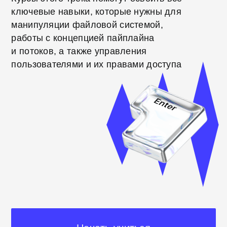
Начать учиться
Учитесь самостоятельно
в удобное время
Обратная связь по урокам
от
сообщества Хекслета