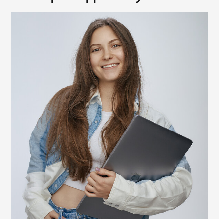
на практическое закрепление теории
и дополнительных материалов.
Вы можете вернуться к любому уроку
курса, чтобы освежить свои знания по
теме и найти ответ на возникший
вопрос.
Во время обучения можно задавать
вопросы по занятиям команде
поддержки Хекслета.
Начать курс
Программа обучения