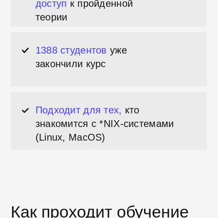
Вы учитесь на курсе
самостоятельно,
он абсолютно бесплатный.
Занимайтесь на платформе в
удобное время и из любой точки
мира.
Курс состоит из
19 уроков по основам
командной строки,
а также 18
проверочных тестов, 16 упражнений