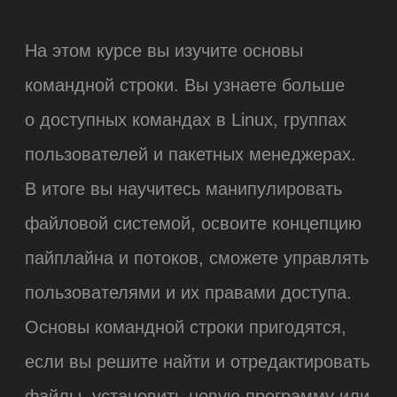
Интерфейс командной строки
Файловая структура
Чтение файлов
Grep
Редактирование файлов
Потоки
Пайплайн
Манипулирование файловой
структурой
Переменные окружения
История
Пользователи и группы
Sudo
Права доступа
Пакетный менеджер
Выполнение программ