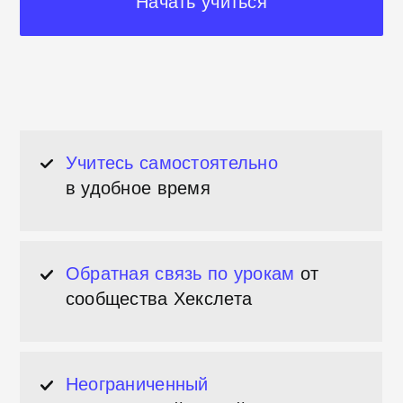
Неограниченный
доступ
к пройденной
теории
1388 студентов
уже
закончили курс
Подходит для тех,
кто
знакомится с *NIX-системами
(Linux, MacOS)
Как проходит обучение