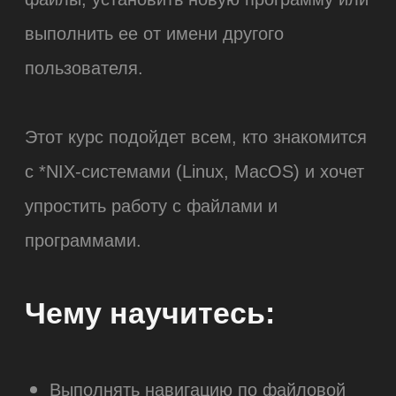
Испытания:
Поиск в логах
Приглашение
Запуск программы
56 245
студентов успешно
выучили основы командной
строки c
Хекслетом
Присоединяйтесь к нашему
сообществу разработчиков