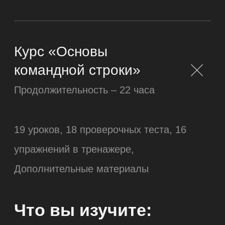
Выполнять навигацию по файловой
системе
Работать с переменными окружения
Разбираться с доступами к файлам
Использовать пакетный менеджер для
установки утилит
Выходить из Vim'a
Уроки:
Введение
Операционные системы
Командная строка
Навигация