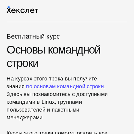
Бесплатный курс
Основы командной
строки
На курсах этого трека вы получите
знания
по
основам командной строки.
Здесь вы познакомитесь с доступными
командами в Linux, группами
пользователей и пакетными
менеджерами
Курсы этого трека помогут освоить все
ключевые навыки, которые нужны для
манипуляции файловой системой,
работы с концепцией пайплайна
и потоков, а также управления
пользователями и их правами доступа