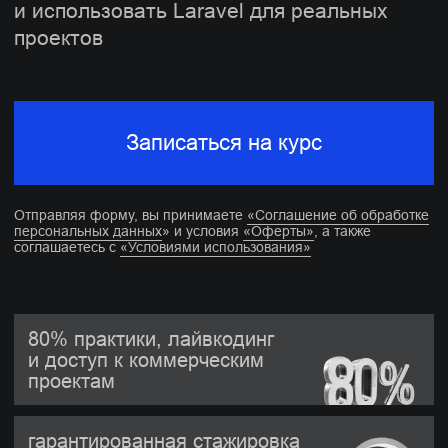
Отправляя форму, вы принимаете
«Соглашение об обработке
персональных данных
» и условия
«Оферты»
, а также
соглашаетесь с
«Условиями использования»
80% практики, лайвкодинг
и доступ к коммерческим
проектам
гарантированная стажировка
диплом о профессиональной
переподготовке
поддержка в поиске работы
еще 6 месяцев после выпуска