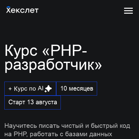
Курс «PHP-
разработчик»
+ Курс по AI
10 месяцев
Старт 13 августа
Научитесь писать чистый и быстрый код
на PHP, работать с базами данных
и использовать Laravel для реальных
проектов
Записаться на курс