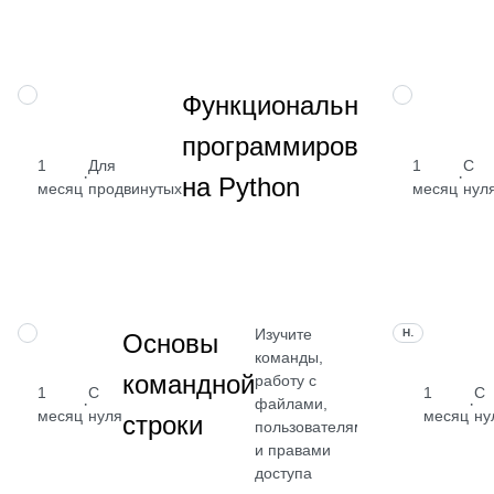
сервисов
→
Научитесь
НАВЫК
НАВЫК
Функциональное
использов
программирование
разнообра
1
Для
1
функции
С
·
·
на Python
месяц
продвинутых
месяц
высшего
нул
порядка д
обработки
коллекций
Изучите
НАВЫК
НАВЫК
Основы
команды,
командной
работу с
1
С
1
С
·
·
файлами,
месяц
нуля
месяц
ну
строки
пользователями
Бесплатно
и правами
доступа
Посмотреть →