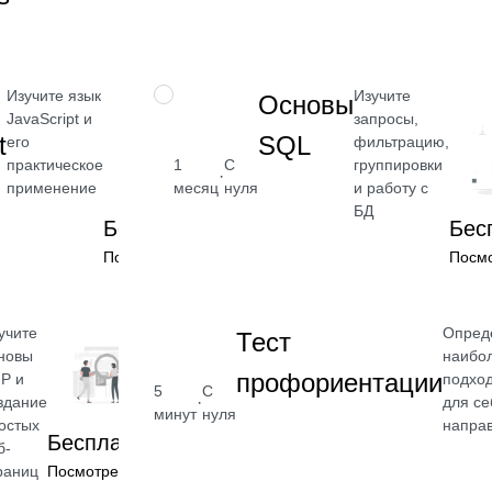
→
Изучите язык
Изучите
НАВЫК
Основы
JavaScript и
запросы,
t
SQL
его
фильтрацию,
практическое
1
С
группировки
·
применение
месяц
нуля
и работу с
БД
Бесплатно
Бес
Посмотреть →
Посм
учите
Опред
Тест
новы
наибо
профориентации
P и
подхо
5
С
·
здание
для се
минут
нуля
остых
напра
Бесплатно
б-
раниц
Посмотреть →