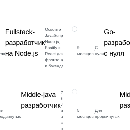
Посмотреть
→
Освоите
ПРОФЕССИЯ
Fullstack-
Go-
JavaScript,
разработчик
разрабо
Node.js,
Fastify и
9
С
от 2 400
·
на Node.js
с нуля
React для
уля
месяцев
нуля
₽
фронтенда
и бэкенда.
Посмотреть
→
Углубите
ПРОФЕССИЯ
Middle-java
Mid
знания
разработчик
ра
Java, Spring
ля
и
5
Для
400
от 2 400
·
родвинутых
архитектуры
месяцев
продвинутых
₽
серверных
реть
приложений
Посмотреть