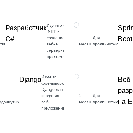
→
Изучите C#,
НАВЫК
Разработчик
Spri
.NET и
400
от 5 080
C#
Boot
создание
1
Для
·
₽
уля
веб- и
месяц
продвинутых
реть
серверных
Посмотреть
приложений
→
Изучите
НАВЫК
Django
Веб-
фреймворк
разр
Django для
я
создания
1
Для
от 2 400
·
на E
одвинутых
веб-
месяц
продвинутых
₽
приложений
Посмотреть
→