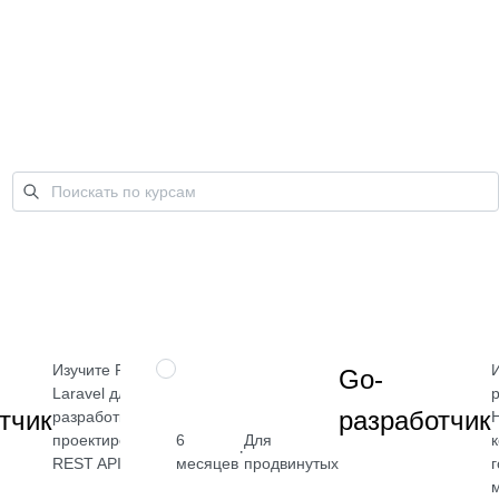
Изучите PHP и
ПРОФЕССИЯ
Go-
Laravel для
р
тчик
разработчик
разработки и
проектирования
к
6
Для
от 2 400
·
REST API
месяцев
продвинутых
₽