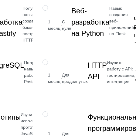
Получите
Навык
НАВЫК
Веб-
навык
создания
от 2 400
аботка
разработка
создания
веб-
1
С
·
₽
бэкенда и
приложений
месяц
нуля
astify
на Python
построения
на Flask
Посмотреть
HTTP API
→
Получите
Изучите
НАВЫК
tgreSQL
HTTP
навык
от 2 400
работу с API:
API
1
Для
работы с
тестирование,
·
₽
месяц
продвинутых
PostgreSQL
интеграции
Посмотреть
→
Изучите, как
НАВЫК
тотипы
Функциональ
использовать
программиров
прототипы в
JavaScript
1
Для
от 2 400