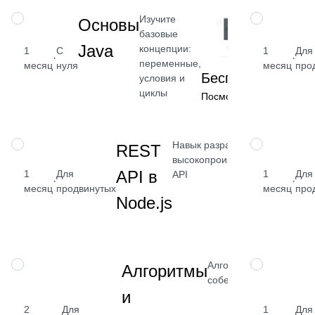
Изучите
НАВЫК
НАВЫК
Основы
базовые
Java
концепции:
1
С
1
Для
·
·
переменные,
месяц
нуля
месяц
про
Бесплатно
условия и
циклы
Посмотреть →
Навык разработки
НАВЫК
НАВЫК
REST
высокопроизводительных
от 
API в
1
Для
1
Для
API
·
·
₽
месяц
продвинутых
месяц
про
Node.js
Посм
→
Алгоритмы для
НАВЫК
НАВЫК
Алгоритмы
собеседований
и
2
Для
1
Для
от 2 