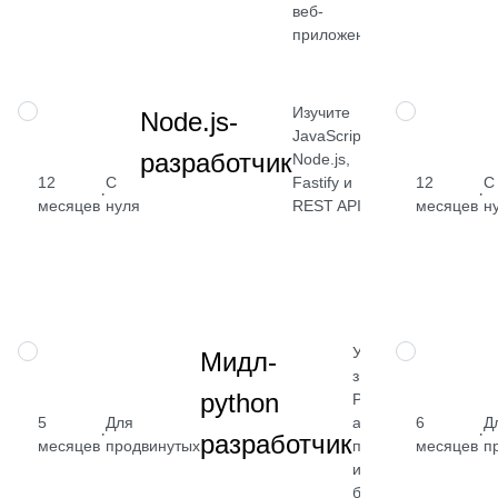
веб-
Посмотреть
приложений
→
Изучите
ПРОФЕССИЯ
ПРОФЕССИЯ
Node.js-
JavaScript,
разработчик
Node.js,
Fastify и
12
С
12
С
от 2 400
·
·
REST API
месяцев
нуля
месяцев
н
₽
Посмотреть
→
Углубите
ПРОФЕССИЯ
ПРОФЕССИЯ
Мидл-
знания
python
Python,
5
Для
архитектуры
6
Д
от 2 
·
·
разработчик
месяцев
продвинутых
приложений
месяцев
п
₽
и работы с
базами
Посмот