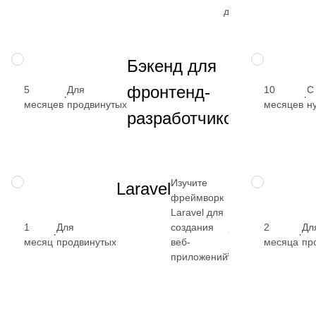
данных
→
Изучите
ПРОФЕССИЯ
ПРОФЕССИЯ
Бэкенд для
Node.js,
от 2 
фронтенд-
5
Для
API,
10
С
·
·
₽
месяцев
продвинутых
SQL,
месяцев
н
разработчиков
Docker
Посмот
→
Изучите
НАВЫК
НАВЫК
Laravel
фреймворк
Laravel для
1
Для
создания
2
Дл
от 2 400
·
·
месяц
продвинутых
веб-
месяца
пр
₽
приложений
Посмотреть
→