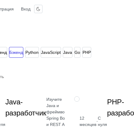
страция
Вход
енд
Бэкенд
Python
JavaScript
Java
Go
PHP
ть
Изучите
ПРОФЕССИЯ
Java-
РНР-
Java и
разработчик
разрабо
фреймворк
Spring Boot
12
С
от 2 400
·
и REST API
уля
месяцев
нуля
₽