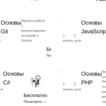
→
Изучите работу
НАВЫК
Основы
Основы
ать
с
Git
JavaScrip
зные
репозиториями,
историей и
1
С
от 2 400
·
я
GitHub
месяц
нуля
₽
ля
Бесплатно
Посмотреть
→
Посмотреть →
Из
НАВЫК
Основы
Основы
ос
C#
PHP
PH
1
С
·
со
ля
месяц
нуля
пр
Бесплатно
ве
Посмотреть →
ст