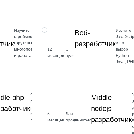
Посмотреть
→
Изучите
Изучите
ПРОФЕССИЯ
Веб-
фреймворк Gin,
JavaScrip
тчик
разработчик
горутины,
и на
многопоточность
выбор
12
С
от 5 650
·
и работа с API
Python,
месяцев
нуля
₽
Java, PH
Посмотреть
→
Освоите
ПРОФЕССИЯ
dle-php
Middle-
продвинутую
J
зработчик
nodejs
работу с БД
и серверной
5
Для
от 2 400
·
разработчик
логикой
месяцев
продвинутых
₽
с
Посмотреть