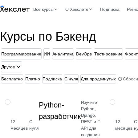
Все курсы
О Хекслете
Подписка
Реги
Курсы по Бэкенд
Программирование
ИИ
Аналитика
DevOps
Тестирование
Фронт
Другое
Бесплатно
Платно
Подписка
С нуля
Для продвинутых
Сброси
Изучите
ПРОФЕССИЯ
ПРОФЕССИЯ
Python-
Python,
разработчик
Django,
REST и Fast
12
С
12
С
от 2 400
·
·
API для
месяцев
нуля
месяцев
н
₽
создания