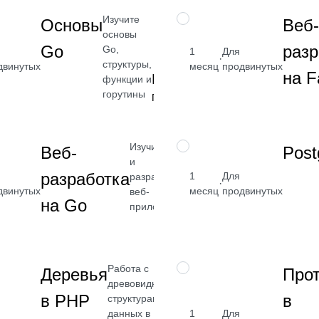
Изучите
НАВЫК
Основы
Веб-
основы
Go
разр
Go,
1
Для
·
структуры,
двинутых
месяц
продвинутых
на F
Бесплатно
функции и
горутины
Посмотреть →
Изучите Go
НАВЫК
Веб-
Pos
2 400
и
от 2 400
разработка
1
Для
разработку
·
₽
двинутых
месяц
продвинутых
веб-
на Go
отреть
Посмотреть
приложений
→
Работа с
НАВЫК
Деревья
Про
древовидными
в PHP
в
структурами
данных в PHP
1
Для
400
от 2 400