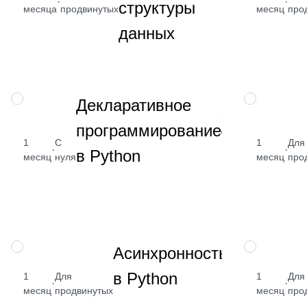
·
·
структуры
месяца
продвинутых
месяц
про
₽
данных
Посмот
→
Изучите
НАВЫК
НАВЫК
Декларативное
инструменты
программирование
декларативного
1
С
программировани
1
Для
·
·
в Python
месяц
нуля
месяц
про
Научитесь
НАВЫК
НАВЫК
Асинхронность
проектировать
от
в Python
1
Для
архитектуру
1
Для
·
·
₽
месяц
продвинутых
асинхронных
месяц
про
Python-
По