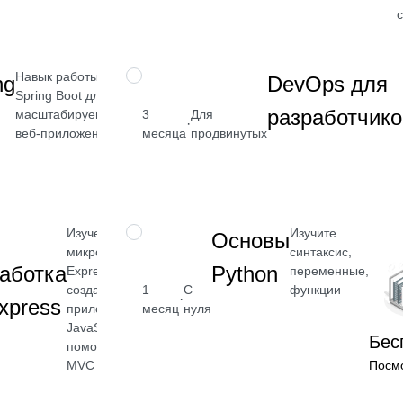
→
Навык работы с
ПРОФЕССИЯ
ng
DevOps для
Spring Boot для
от 2 400
разработчико
масштабируемых
3
Для
·
₽
веб-приложений
месяца
продвинутых
Посмотреть
→
Изучение
Изучите
НАВЫК
Основы
микрофреймворка
синтаксис,
аботка
Python
Express для
переменные,
создания веб-
1
С
функции
от 2 400
·
xpress
приложений на
месяц
нуля
₽
JavaScript с
Бес
помощью REST и
Посмотреть
MVC
→
Посм