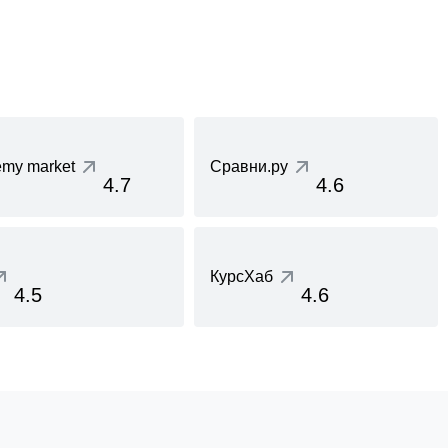
my market
Сравни.ру
4.7
4.6
КурсХаб
4.5
4.6