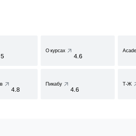
О курсах
Acade
.5
4.6
ов
Пикабу
Т-Ж
4.8
4.6