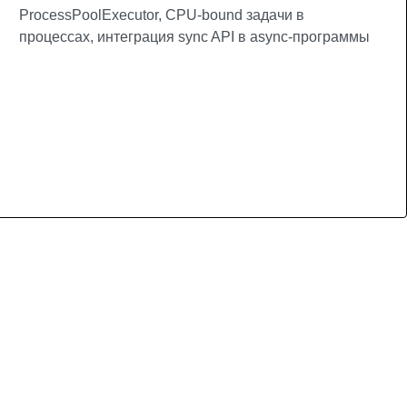
ProcessPoolExecutor, CPU-bound задачи в
процессах, интеграция sync API в async-программы