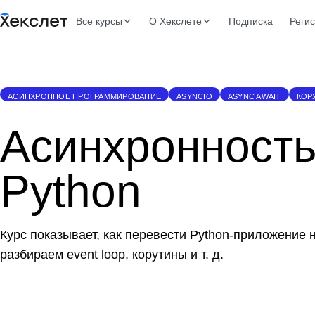
Все курсы
О Хекслете
Подписка
Реги
АСИНХРОННОЕ ПРОГРАММИРОВАНИЕ
ASYNCIO
ASYNC AWAIT
КОР
Асинхронность
Python
Курс показывает, как перевести Python-приложение 
разбираем event loop, корутины и т. д.