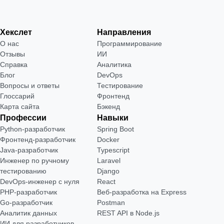
Хекслет
Направления
О нас
Программирование
Отзывы
ИИ
Справка
Аналитика
Блог
DevOps
Вопросы и ответы
Тестирование
Глоссарий
Фронтенд
Карта сайта
Бэкенд
Профессии
Навыки
Python-разработчик
Spring Boot
Фронтенд-разработчик
Docker
Java-разработчик
Typescript
Инженер по ручному
Laravel
тестированию
Django
DevOps-инженер с нуля
React
РНР-разработчик
Веб-разработка на Express
Go-разработчик
Postman
Аналитик данных
REST API в Node.js
ИИ для разработчиков