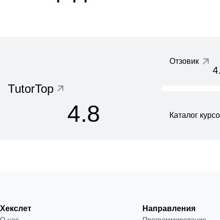
Отзовик
4
TutorTop
4.8
Каталог курс
Хекслет
Направления
О нас
Программирование