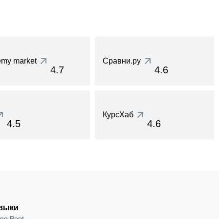
my market
Сравни.ру
4.7
4.6
КурсХаб
4.5
4.6
выки
ing Boot