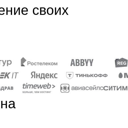
ение своих
 на