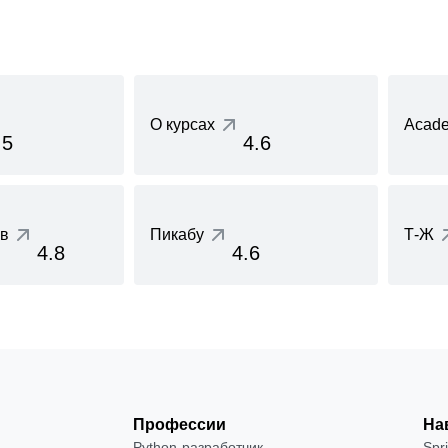
О курсах
Acade
.5
4.6
ов
Пикабу
Т-Ж
4.8
4.6
Профессии
На
Python-разработчик
Spr