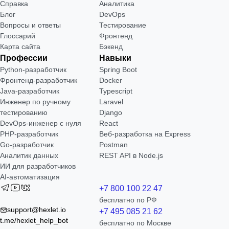
Справка
Аналитика
Блог
DevOps
Вопросы и ответы
Тестирование
Глоссарий
Фронтенд
Карта сайта
Бэкенд
Профессии
Навыки
Python-разработчик
Spring Boot
Фронтенд-разработчик
Docker
Java-разработчик
Typescript
Инженер по ручному
Laravel
тестированию
Django
DevOps-инженер с нуля
React
РНР-разработчик
Веб-разработка на Express
Go-разработчик
Postman
Аналитик данных
REST API в Node.js
ИИ для разработчиков
AI-автоматизация
+7 800 100 22 47
бесплатно по РФ
support@hexlet.io
+7 495 085 21 62
t.me/hexlet_help_bot
бесплатно по Москве