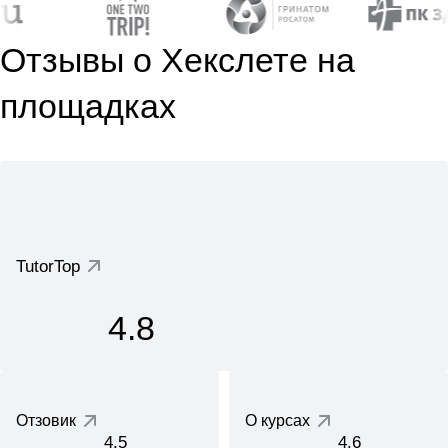
Отзывы о Хекслете на
площадках
TutorTop
4.8
Отзовик
О курсах
4.5
4.6