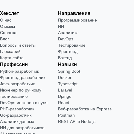
Хекслет
Направления
О нас
Программирование
Отзывы
ИИ
Справка
Аналитика
Блог
DevOps
Вопросы и ответы
Тестирование
Глоссарий
Фронтенд
Карта сайта
Бэкенд
Профессии
Навыки
Python-разработчик
Spring Boot
Фронтенд-разработчик
Docker
Java-разработчик
Typescript
Инженер по ручному
Laravel
тестированию
Django
DevOps-инженер с нуля
React
РНР-разработчик
Веб-разработка на Express
Go-разработчик
Postman
Аналитик данных
REST API в Node.js
ИИ для разработчиков