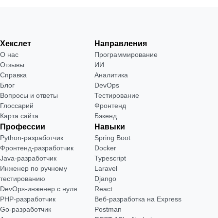
Хекслет
Направления
О нас
Программирование
Отзывы
ИИ
Справка
Аналитика
Блог
DevOps
Вопросы и ответы
Тестирование
Глоссарий
Фронтенд
Карта сайта
Бэкенд
Профессии
Навыки
Python-разработчик
Spring Boot
Фронтенд-разработчик
Docker
Java-разработчик
Typescript
Инженер по ручному
Laravel
тестированию
Django
DevOps-инженер с нуля
React
РНР-разработчик
Веб-разработка на Express
Go-разработчик
Postman