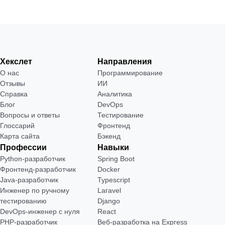
Хекслет
Направления
О нас
Программирование
Отзывы
ИИ
Справка
Аналитика
Блог
DevOps
Вопросы и ответы
Тестирование
Глоссарий
Фронтенд
Карта сайта
Бэкенд
Профессии
Навыки
Python-разработчик
Spring Boot
Фронтенд-разработчик
Docker
Java-разработчик
Typescript
Инженер по ручному
Laravel
тестированию
Django
DevOps-инженер с нуля
React
РНР-разработчик
Веб-разработка на Express