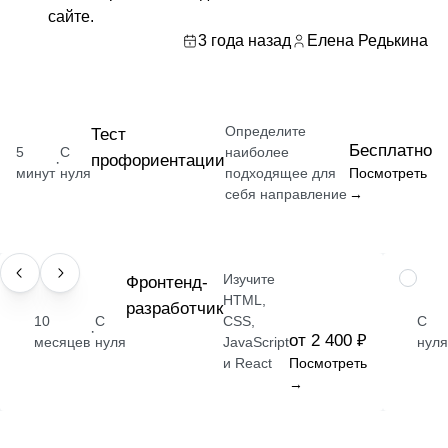
сайте.
3 года назад
Елена Редькина
Определите
Тест
Бесплатно
5
С
наиболее
профориентации
·
минут
нуля
подходящее для
Посмотреть
себя направление
→
Изучите
ПРОФЕССИЯ
Фронтенд-
НАВЫК
HTML,
разработчик
10
С
CSS,
С
·
от 2 400 ₽
месяцев
нуля
JavaScript
нуля
и React
Посмотреть
→