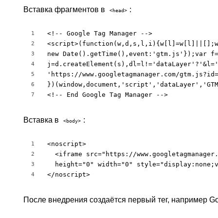
Вставка фрагментов в
:
<head>
<!-- Google Tag Manager -->

1
<script>(function(w,d,s,l,i){w[l]=w[l]||[];w
2
new Date().getTime(),event:'gtm.js'});var f=
3
j=d.createElement(s),dl=l!='dataLayer'?'&l='
4
'https://www.googletagmanager.com/gtm.js?id=
5
})(window,document,'script','dataLayer','GTM
6
<!-- End Google Tag Manager -->
7
Вставка в
:
<body>
<noscript>

1
  <iframe src="https://www.googletagmanager.
2
  height="0" width="0" style="display:none;v
3
</noscript>
4
После внедрения создаётся первый тег, например Goo