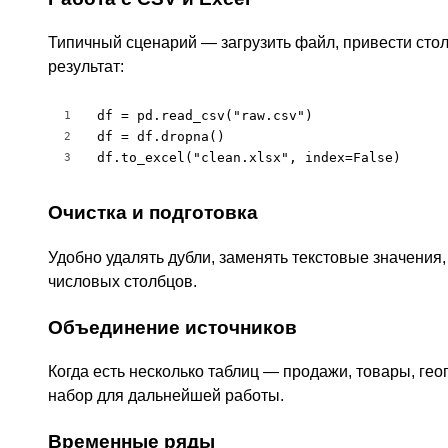
Типичный сценарий — загрузить файл, привести стол
результат:
df = pd.read_csv("raw.csv")

1
df = df.dropna()

2
df.to_excel("clean.xlsx", index=False)
3
Очистка и подготовка
Удобно удалять дубли, заменять текстовые значения,
числовых столбцов.
Объединение источников
Когда есть несколько таблиц — продажи, товары, ге
набор для дальнейшей работы.
Временные ряды