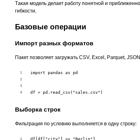
Такая модель делает работу понятной и приближенно
гибкости.
Базовые операции
Импорт разных форматов
Пакет позволяет загружать CSV, Excel, Parquet, JSO
import pandas as pd

1
2
3
df = pd.read_csv("sales.csv")
4
Выборка строк
Фильтрация по условию выполняется в одну строку:
df[df["city"] == "Berlin"]
1