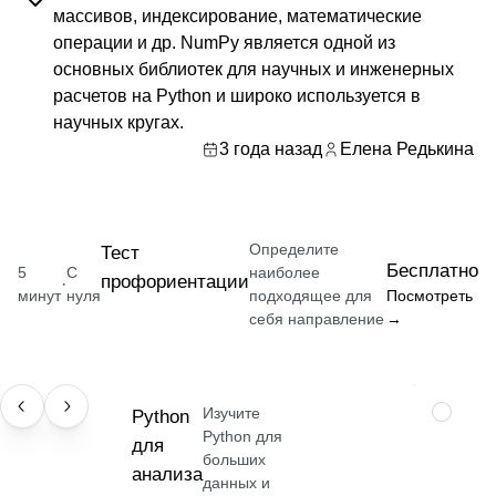
массивов, индексирование, математические
операции и др. NumPy является одной из
основных библиотек для научных и инженерных
расчетов на Python и широко используется в
научных кругах.
3 года назад
Елена Редькина
Определите
Тест
Бесплатно
5
С
наиболее
профориентации
·
минут
нуля
подходящее для
Посмотреть
себя направление
→
Изучите
НАВЫК
Python
ПРОФЕС
Python для
для
больших
анализа
данных и