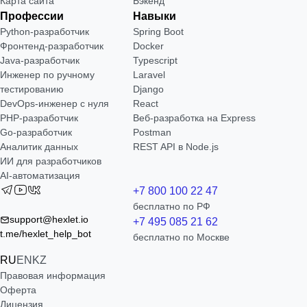
Карта сайта
Бэкенд
Профессии
Навыки
Python-разработчик
Spring Boot
Фронтенд-разработчик
Docker
Java-разработчик
Typescript
Инженер по ручному
Laravel
тестированию
Django
DevOps-инженер с нуля
React
РНР-разработчик
Веб-разработка на Express
Go-разработчик
Postman
Аналитик данных
REST API в Node.js
ИИ для разработчиков
AI-автоматизация
+7 800 100 22 47
бесплатно по РФ
support@hexlet.io
+7 495 085 21 62
t.me/hexlet_help_bot
бесплатно по Москве
RU
EN
KZ
Правовая информация
Оферта
Лицензия