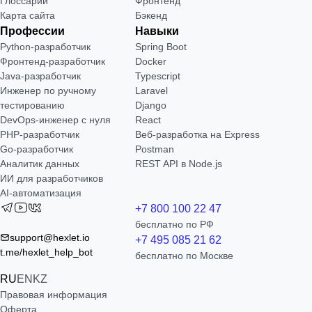
Глоссарий
Фронтенд
Карта сайта
Бэкенд
Профессии
Навыки
Python-разработчик
Spring Boot
Фронтенд-разработчик
Docker
Java-разработчик
Typescript
Инженер по ручному
Laravel
тестированию
Django
DevOps-инженер с нуля
React
РНР-разработчик
Веб-разработка на Express
Go-разработчик
Postman
Аналитик данных
REST API в Node.js
ИИ для разработчиков
AI-автоматизация
+7 800 100 22 47
бесплатно по РФ
support@hexlet.io
+7 495 085 21 62
t.me/hexlet_help_bot
бесплатно по Москве
RU
EN
KZ
Правовая информация
Оферта