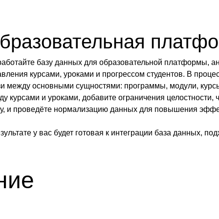
бразовательная платф
работайте базу данных для образовательной платформы, ана
авления курсами, уроками и прогрессом студентов. В проце
зи между основными сущностями: программы, модули, курсы 
ду курсами и уроками, добавите ограничения целостности, 
су, и проведёте нормализацию данных для повышения эффе
зультате у вас будет готовая к интеграции база данных, п
ние