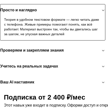
Просто и наглядно
Теория в удобном текстовом формате — легко читать даже
с телефона. Живые примеры помогают понять, как всё
работает. Материал выстроен так, чтобы вы двигались шаг
за шагом, не упуская важных деталей
Проверяем и закрепляем знания
Учитесь на реальных задачах
Ваш AI наставник
Подписка от 2 400 ₽/мес
Этот навык уже входит в подписку. Оформи доступ и отк