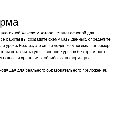
орма
логичной Хекслету, которая станет основой для
ссе работы вы создадите схему базы данных, определите
и уроки. Реализуете связи «один ко многим», например,
чтобы исключить существование уроков без привязки к
ктивности хранения и обработки информации.
одходящая для реального образовательного приложения.