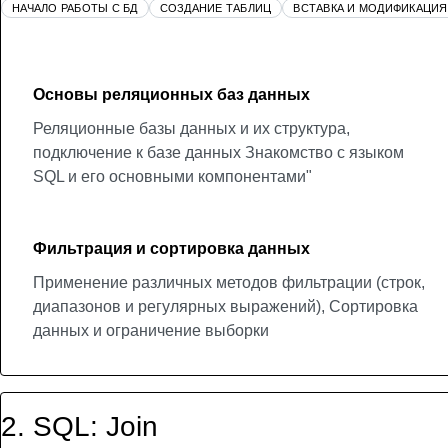
НАЧАЛО РАБОТЫ С БД
CОЗДАНИЕ ТАБЛИЦ
ВСТАВКА И МОДИФИКАЦИЯ
Основы реляционных баз данных
Реляционные базы данных и их структура,
подключение к базе данных Знакомство с языком
SQL и его основными компонентами"
Фильтрация и сортировка данных
Применение различных методов фильтрации (строк,
диапазонов и регулярных выражений), Сортировка
данных и ограничение выборки
2
.
SQL: Join