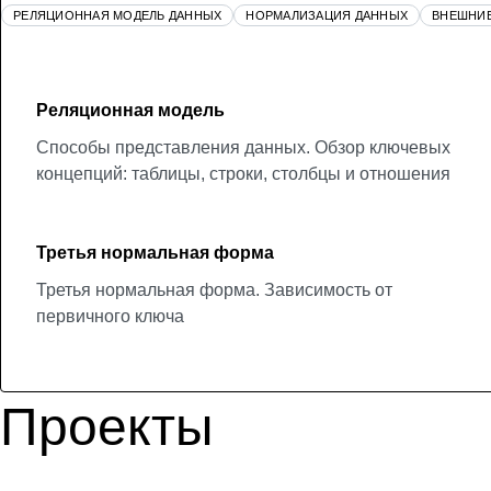
РЕЛЯЦИОННАЯ МОДЕЛЬ ДАННЫХ
НОРМАЛИЗАЦИЯ ДАННЫХ
ВНЕШНИЕ
Реляционная модель
Способы представления данных. Обзор ключевых
концепций: таблицы, строки, столбцы и отношения
Третья нормальная форма
Третья нормальная форма. Зависимость от
первичного ключа
Проекты