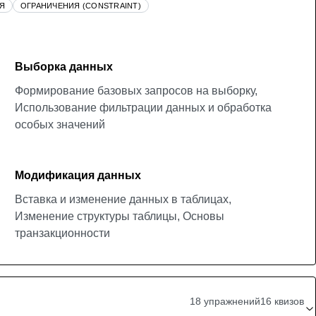
Я
ОГРАНИЧЕНИЯ (CONSTRAINT)
Выборка данных
Формирование базовых запросов на выборку,
Использование фильтрации данных и обработка
особых значений
Модификация данных
Вставка и изменение данных в таблицах,
Изменение структуры таблицы, Основы
транзакционности
18 упражнений
16 квизов