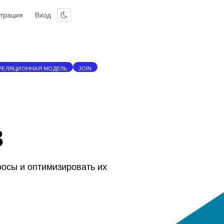
страция
Вход
РЕЛЯЦИОННАЯ МОДЕЛЬ
JOIN
в
осы и оптимизировать их