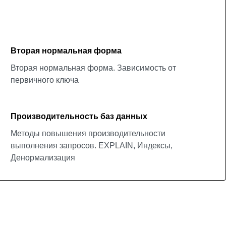
Вторая нормальная форма
Вторая нормальная форма. Зависимость от
первичного ключа
Производительность баз данных
Методы повышения производительности
выполнения запросов. EXPLAIN, Индексы,
Денормализация