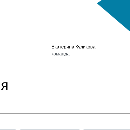
Екатерина Куликова
команда
ия