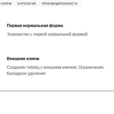
 КЛЮЧИ
ОНТОЛОГИЯ
ПРОИЗВОДИТЕЛЬНОСТЬ
Первая нормальная форма
Знакомство с первой нормальной формой
Внешние ключи
Создание таблиц с внешним ключом, Ограничения,
Каскадное удаления