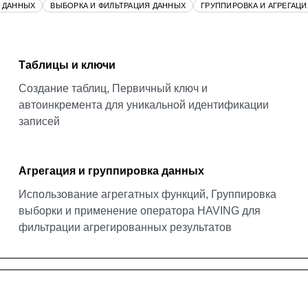
 ДАННЫХ
ВЫБОРКА И ФИЛЬТРАЦИЯ ДАННЫХ
ГРУППИРОВКА И АГРЕГАЦИ
Таблицы и ключи
Создание таблиц, Первичный ключ и
автоинкремента для уникальной идентификации
записей
Агрегация и группировка данных
Использование агрегатных функций, Группировка
выборки и применение оператора HAVING для
фильтрации агрегированных результатов