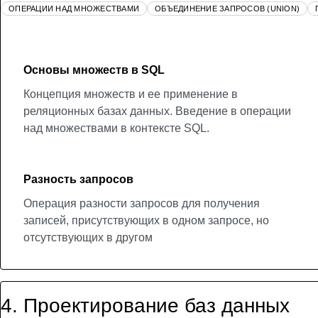
ОПЕРАЦИИ НАД МНОЖЕСТВАМИ
ОБЪЕДИНЕНИЕ ЗАПРОСОВ (UNION)
Основы множеств в SQL
Концепция множеств и ее применение в
реляционных базах данных. Введение в операции
над множествами в контексте SQL.
Разность запросов
Операция разности запросов для получения
записей, присутствующих в одном запросе, но
отсутствующих в другом
4
.
Проектирование баз данных