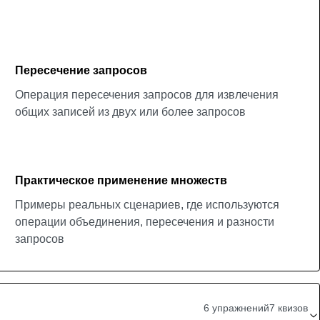
Пересечение запросов
Операция пересечения запросов для извлечения
общих записей из двух или более запросов
Практическое применение множеств
Примеры реальных сценариев, где используются
операции объединения, пересечения и разности
запросов
6 упражнений
7 квизов