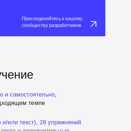
Присоединяйтесь к нашему
сообществу разработчиков
учение
о и
самостоятельно
,
одходящем темпе
 и/или текст), 28
упражнений
теста и
дополнительные