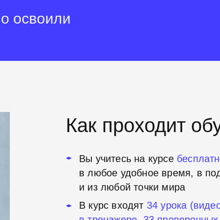
о освоили
Как проходит об
Вы учитесь на курсе
бесплатн
в любое удобное время, в п
и из любой точки мира
В курс входят
34
урока (видео
в тренажере, 33
проверочных 