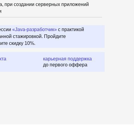
а, при создании серверных приложений
и
ессии
«Java‑разработчик»
с практикой
анной стажировкой. Пройдите
ите скидку 10%.
кта
карьерная поддержка
до первого оффера