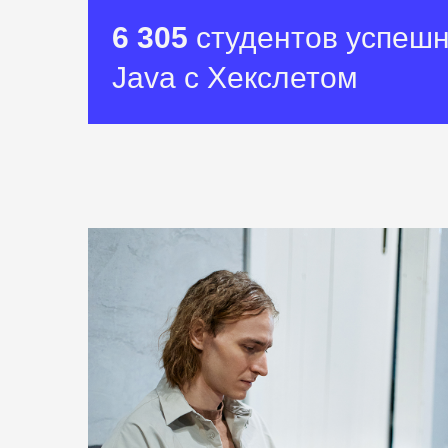
6 305
студентов успешн
Java c
Хекслетом