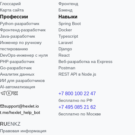
Глоссарий
Фронтенд
Карта сайта
Бэкенд
Профессии
Навыки
Python-разработчик
Spring Boot
Фронтенд-разработчик
Docker
Java-разработчик
Typescript
Инженер по ручному
Laravel
тестированию
Django
DevOps-инженер с нуля
React
РНР-разработчик
Веб-разработка на Express
Go-разработчик
Postman
Аналитик данных
REST API в Node.js
ИИ для разработчиков
AI-автоматизация
+7 800 100 22 47
бесплатно по РФ
support@hexlet.io
+7 495 085 21 62
t.me/hexlet_help_bot
бесплатно по Москве
RU
EN
KZ
Правовая информация